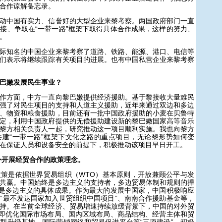
合作谅解备忘录。
中国有实力、信誉好的大型企业来黎考察。两国政府部门一直
接、争取在“一带一路”框架下取得具体合作成果，这样的努力、
。
知名的中国企业来黎考察了道路、铁路、能源、港口、电信等
们表示将继续跟踪有关项目的进展。也有中国私营企业来黎考察
巴嫩发展民生事业？
方面，中方一直向黎巴嫩提供经济援助。基于黎接收大量难民
强了对民生项目的支持和人道主义援助，近年来通过双边和多边
、物资和粮食援助，目前还有一批中国政府援助的小麦在贝鲁特
定，利用中国政府提供的无偿援助建设新的黎巴嫩国家高等音乐
黎方相关负责人一起，研究推动这一项目顺利实施。我也向黎方
建“一带一路”框架下文化之路的重点项目，无论黎形势如何变
在保证人员和设备安全的前提下，积极推动该项目早日开工。
外开展经贸合作的政策理念
。
是依据世界贸易组织（WTO）基本原则，开放兼顾公平与发
共赢。中国始终是多边主义的支持者，多边贸易体制和规则的捍
正是多边主义的具体成果。作为最大的发展中国家，中国积极响应
“最不发达国家加入世贸组织中国项目”、南南合作援助基金等，
持。在当前全球经济、贸易增速持续放缓背景下，中国的对外贸
：即优化国际市场布局、国内区域布局、商品结构、经营主体和贸