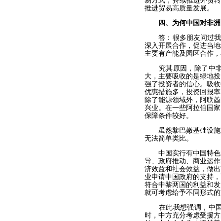
易方式，持续推进外贸转
推进贸易高质量发展。
四、为何中国对非洲
答：很多朋友问过我这
深入开展合作，促进当地
主要有产能及园区合作，
究其原因，除了中非、
大，主要吸收的是绿地投
强了投资者的信心。吸收
优惠措施多，投资回报率
除了能源领域外，阿联酋
兴业。在一些阿拉伯国家
保障条件较好。
虽然黎巴嫩基础设施建
无法简单类比。
中国实行有中国特色的
导、政府推动、商业运作
济效益和社会效益，做出
业申请中国政府的支持，
符合中黎两国的利益和发
就可考虑给予不同形式的
在此我想强调，中国政
时，中方充分考虑受援方