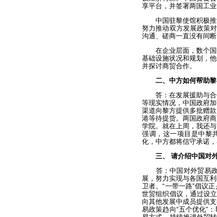
享平台，并签署两国工业
中国驻黎使馆积极推动
努力推动双方发展政策对
沟通、磋商一直没有间断
在企业层面，数个国际
基础设施状况和规划，他
并探讨商贸合作。
二、中方如何帮助黎
答：在发展援助与合作
等现实情况，中国政府加
渠道向黎方提供多批赠款
港等待提货。两国政府商
学院。就在上周，我还与
强调，这一项目是中黎共
化，中方都将信守承诺，
三、
请介绍中国对
答：中国对外贸易政策
展，努力实现与各国互利
卫者。“一带一路”倡议
世贸组织倡议，通过设立
向其他发展中成员提供支
易政策趋向“五个优化”