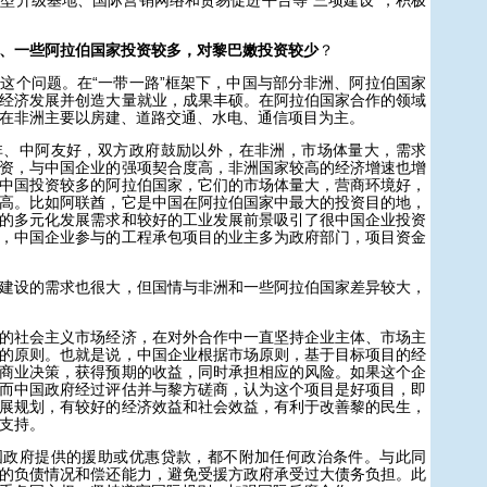
型升级基地、国际营销网络和贸易促进平台等“三项建设”，积极
、一些阿拉伯国家投资较多，对黎巴嫩投资较少
？
个问题。在“一带一路”框架下，中国与部分非洲、阿拉伯国家
经济发展并创造大量就业，成果丰硕。在阿拉伯国家合作的领域
在非洲主要以房建、道路交通、水电、通信项目为主。
中阿友好，双方政府鼓励以外，在非洲，市场体量大，需求
资，与中国企业的强项契合度高，非洲国家较高的经济增速也增
中国投资较多的阿拉伯国家，它们的市场体量大，营商环境好，
高。比如阿联酋，它是中国在阿拉伯国家中最大的投资目的地，
的多元化发展需求和较好的工业发展前景吸引了很中国企业投资
，中国企业参与的工程承包项目的业主多为政府部门，项目资金
设的需求也很大，但国情与非洲和一些阿拉伯国家差异较大，
社会主义市场经济，在对外合作中一直坚持企业主体、市场主
的原则。也就是说，中国企业根据市场原则，基于目标项目的经
商业决策，获得预期的收益，同时承担相应的风险。如果这个企
而中国政府经过评估并与黎方磋商，认为这个项目是好项目，即
展规划，有较好的经济效益和社会效益，有利于改善黎的民生，
支持。
府提供的援助或优惠贷款，都不附加任何政治条件。与此同
的负债情况和偿还能力，避免受援方政府承受过大债务负担。此