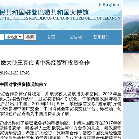
首页
公告栏
联系我们
巴嫩大使王克俭谈中黎经贸和投资合作
2019-11-22 17:46
中国对黎投资情况如何？
合作总体保持稳定，并展现较大发展潜力和空间。2013年至
最大贸易合作伙伴，且贸易结构不断优化。中黎两国政府与相关
产品出口中国。2019年11月５日，黎巴嫩首次以“国家展”身份
积极参与中国广交会、中阿博览会等贸易交往平台，橄榄油、葡
黎特色产品逐渐为中国消费者所了解。
倡议得到了黎巴嫩各界的积极响应。中黎两国政府在2017年签
作谅解备忘录，黎各界人士积极表达与中方合作的意愿，黎政府部
家访华交流，希望扩大经贸、旅游等合作，借鉴中国发展经验建
两次派出会长率领的代表团访黎，为双方企业搭建合作与信息分