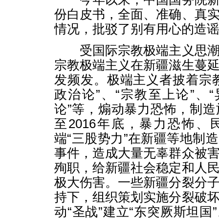
份白皮书，全面、准确、真
情况，批驳了别有用心的造
受国际宗教极端主义思潮
宗教极端主义在新疆滋生蔓
发频发。极端主义者披着宗
政治论”、“宗教至上论”、“
论”等，煽动暴力恐怖，制造族
至2016年底，暴力恐怖
端“三股势力”在新疆等地制
事件，造成大量无辜群众被
殉职，给新疆社会稳定和人
极大伤害。一些新疆分裂分
持下，组织策划实施分裂破
动“圣战”建立“东突厥斯坦国