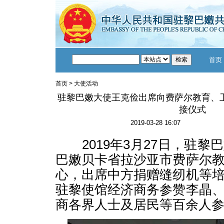
首页
首页
>
大使活动
驻黎巴嫩大使王克俭出席向费萨尔教育、
接仪式
2019-03-28 16:07
2019年3月27日，驻黎
巴嫩贝卡省拉沙亚市费萨尔
心，出席中方捐赠缝纫机等
驻黎使馆经济商务参赞李晶
商各界人士及居民等百余人