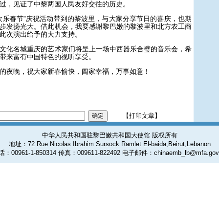
过，见证了中黎两国人民友好交往的历史。
乐春节”庆祝活动带到的黎波里，与大家分享节日的喜庆，也期
步发扬光大。借此机会，我要感谢黎巴嫩的黎波里和北方农工商
此次演出给予的大力支持。
化名城重庆的艺术家们将呈上一场中西器乐合璧的音乐会，希
带来富有中国特色的视听享受。
夜晚，祝大家新春愉快，阖家幸福，万事如意！
【打印文章】
中华人民共和国驻黎巴嫩共和国大使馆 版权所有
地址：72 Rue Nicolas Ibrahim Sursock Ramlet El-baida,Beirut,Lebanon
：00961-1-850314 传真：009611-822492 电子邮件：chinaemb_lb@mfa.gov