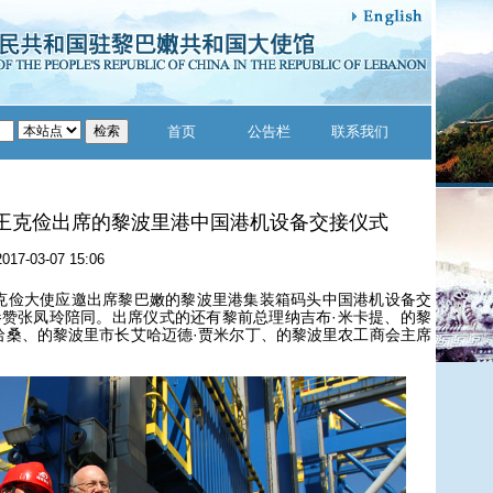
首页
公告栏
联系我们
王克俭出席的黎波里港中国港机设备交接仪式
2017-03-07 15:06
克俭大使应邀出席黎巴嫩的黎波里港集装箱码头中国港机设备交
赞张凤玲陪同。出席仪式的还有黎前总理纳吉布·米卡提、的黎
哈桑、的黎波里市长艾哈迈德·贾米尔丁、的黎波里农工商会主席