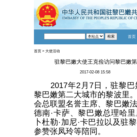
首页
首页
>
大使活动
驻黎巴嫩大使王克俭访问黎巴嫩第
2017-02-08 15:58
2017年2月7日，驻黎
黎巴嫩第二大城市的黎波里
会总联盟名誉主席、黎巴嫩
德南·卡萨、黎巴嫩总理哈
卜杜勒·加尼·卡巴拉以及驻
参赞张凤玲等陪同。