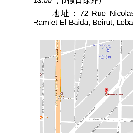
13:00（节假日除外）
地址：72 Rue Nicolas 
Ramlet El-Baida, Beirut, Leb