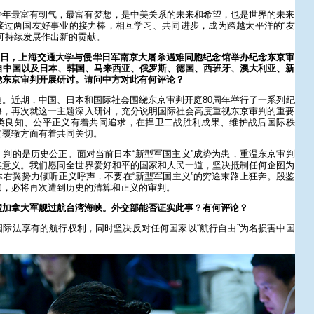
少年最富有朝气，最富有梦想，是中美关系的未来和希望，也是世界的未来
接过两国友好事业的接力棒，相互学习、共同进步，成为跨越太平洋的“友
可持续发展作出新的贡献。
29日，上海交通大学与侵华日军南京大屠杀遇难同胞纪念馆举办纪念东京审
自中国以及日本、韩国、马来西亚、俄罗斯、德国、西班牙、澳大利亚、新
绕东京审判开展研讨。请问中方对此有何评论？
。近期，中国、日本和国际社会围绕东京审判开庭80周年举行了一系列纪
海，再次就这一主题深入研讨，充分说明国际社会高度重视东京审判的重要
类良知、公平正义有着共同追求，在捍卫二战胜利成果、维护战后国际秩
义覆辙方面有着共同关切。
判的是历史公正。面对当前日本“新型军国主义”成势为患，重温东京审判
实意义。我们愿同全世界爱好和平的国家和人民一道，坚决抵制任何企图为
右翼势力倾听正义呼声，不要在“新型军国主义”的穷途末路上狂奔。殷鉴
知，必将再次遭到历史的清算和正义的审判。
艘加拿大军舰过航台湾海峡。外交部能否证实此事？有何评论？
际法享有的航行权利，同时坚决反对任何国家以“航行自由”为名损害中国