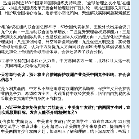
迅速得到近160个国家和国际组织支持响应。“全球治理之友小组”在纽
成立，小组成员围绕改革完善全球治理进行广泛讨论，就推进国际关系民主
则、维护联合国核心地位、逐步缩小南北鸿沟、聚焦解决实际问题凝聚起五
友小组”会议在纽约联合国总部举行，60余国代表参加。王毅外长出席会议并
出九个方向：一是推动联合国改革增效；二是提升安理会权威和能力；三是
凝聚加快发展的国际共识；五是校正国际人权治理方向；六是深化经济金融
管理规则；八是加强网络、外空等新疆域治理；九是促进文明交流，实现包
价全球治理倡议，认为中方所提九大方向同联合国80周年改革倡议相互契
构建更加公正合理的全球治理体系。会议还发表了联合公报。
动荡世界中的稳定因素和正义力量。中方愿同各方一道，用好和壮大这一机
计，共同构建人类命运共同体。
今天将举行会议，预计将出台措施保护欧洲产业免受中国竞争影响。在会议
么信息？
质是互利共赢的。中方从不刻意追求对欧洲的贸易顺差。保护主义只会损害
产业的竞争力。希望欧方全面、客观看待中欧经贸关系，恪守自由贸易的承
将采取必要措施维护自身的正当权益。
，习近平主席在复信参加“共航蔚蓝：中美青年友谊行”的两国学生时，宣
时间实现预期目标。发言人能否介绍相关情况？
信参加“共航蔚蓝：中美青年友谊行”的两国学生，宣布自2023年11月提
来华交流学习”倡议以来，已有超过5万名美国青少年来华参访，提前两年半
，中美两国青少年双向奔赴，加深相互了解和理解，结下深厚友谊，书写了
。