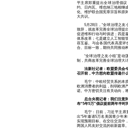
平主席郑重提出全球治理倡议，
约、日内瓦、维也纳三地相继
化、维护联合国宪章宗旨和原
大共识。
5月28日，“全球治理之
致辞，就改革完善全球治理提
促进维和行动与时俱进；四是
体系改革；七是建立人工智能
容互鉴。与会各国代表高度评
合、目标一致，期待共同推动
“全球治理之友小组”是
制，共商改革完善全球治理大
法新社记者：欧盟委员会
召开前，中方想向欧盟传递什
毛宁：中欧经贸关系的本
欧洲消费者的利益，削弱欧洲
诺。中方密切关注有关动向，
总台央视记者：我们注意到
布“5年5万”倡议提前两年半
毛宁：日前，习近平主席复
出“5年邀请5万名美国青少年
实现预期目标。在交往交流中
两国人民友好交流的崭新篇章