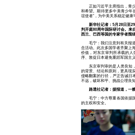
正如习近平主席指出，青
和希望。期待更多中美青少年
谊使者”，为中美关系稳定健康
新华社记者：5月28日至
判开庭80周年国际研讨会。来
西兰、巴西等国的专家学者围
毛宁：我们注意到有关报道
念活动。此次多国学者齐聚上
价值，对东京审判所承载的人
序、敦促日本避免重蹈军国主
东京审判审的是人类良知，
的背景、结论和原则，更具现
侵略翻案的行径，严正告诫日本
不远，破坏和平、挑战公理良
路透社记者：据报道，一
毛宁：中方尊重各国依据国
的主权和安全。