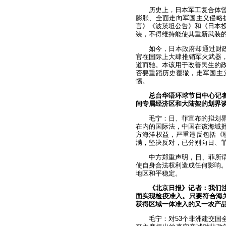
历史上，日本军工复合体
膨胀、全面走向军国主义侵略
言》《波茨坦公告》和《日本
装，不得维持能使其重新武装
如今，日本政府却通过财政
官在国际上大肆推销军火武器，
道而驰。本该用于改善民生的
否要重蹈历史覆辙，走军国主
惕。
总台华语环球节目中心记者
间专属经济区和大陆架的划界
毛宁：日、菲宣布的拟划
在内的国际法，中国在该海域
方海洋权益，严重违反包括《
满，坚决反对，已分别向日、
中方郑重声明，日、菲所谓
使自身合法权利造成任何影响
地区和平稳定。
《北京日报》记者：我们注
面实现检疫准入。只要符合海关
获得区域一体准入的又一农产
毛宁：对53个非洲建交国