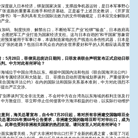
曾深度嵌入日本经济，绑架国家决策，支撑战争机器运转，是日本军事野心
扩张道路的重要幕后推手和经济基础。正是鉴于上述历史教训，《开罗宣
投降书》等一系列具有充分国际法效力的文件明确规定，日本应完全解除武
的产业。
加码、制度扶持、解禁出口，不断给军工产业“松绑”“输血”，日本政府高
企图把军工产业打造为国家经济支柱。这与日本自诩的“和平国家”形象背
政府预算被用于军事订单，本该制造家电的生产线造出杀伤性武器，日本是
义扩张的老路？包括日本民众在内的全世界爱好和平的人民都应该高度警
：5月28日，菲律宾总统访日期间，日菲发表联合声明宣布正式启动日菲
谈判。中方对此有何评论？
界海域位于中国台湾岛以东。根据中国国内法和包括《联合国海洋法公约》
拥有专属经济区和大陆架。日、菲擅自启动所谓海域划界谈判，严重侵害中
联合国海洋法公约》在内的国际法和国际关系基本准则，中方对此强烈不
菲提出严正交涉。
“划界谈判”完全非法无效，不会对中方在台湾岛以东海域的权利主张及行
。中方敦促日、菲立即停止任何侵害中方海洋权益的行动，以实际行动维护
意到，海关总署宣布，自今年7月20日起，将对所有非洲建交国咖啡豆全
总署2026年第68号公告要求，非洲建交国的咖啡豆即可对华出口，成为
品。此举也受到非洲相关国家的热烈欢迎。请问发言人对此有何评论？
全面实施零关税，为扩大非洲对华出口打开了全新的机遇之窗，体现了习近