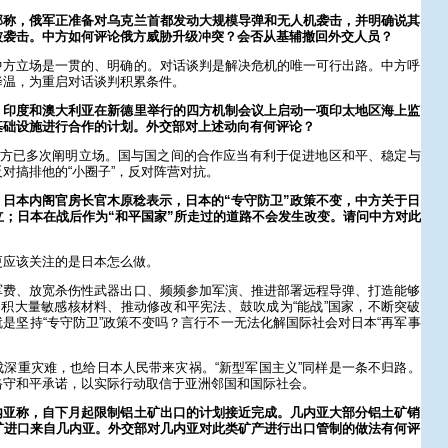
部称，俄军正准备对乌克兰首都发动大规模导弹和无人机袭击，并明确说其
被袭击。中方如何评论俄方威胁升级冲突？会否从基辅撤回外交人员？
中方立场是一贯的、明确的。对话谈判是解决危机的唯一可行出路。中方呼
降温，为重启对话谈判积累条件。
、印度和澳大利亚在新德里举行的四方机制会议上启动一项印太地区海上监
基础设施进行合作的计划。外交部对上述动向有何评论？
中方已多次阐明立场。国与国之间的合作应当有利于促进地区和平、稳定与
对搞排他的“小圈子”，反对阵营对抗。
日本内阁官房长官木原稔表示，日本的“专守防卫”政策不变，中方关于日
立；日本在战后作为“和平国家”所走过的道路不会发生改变。请问中方对此
更应该关注的是日本怎么做。
军费、放宽杀伤性武器出口、频频参加军演、推进部署远程导弹、打造能够
囤积大量敏感核材料、推动修改和平宪法、鼓吹成为“能战”国家，不断突破
是坚持“专守防卫”政策不变吗？言行不一无法化解国际社会对日本“再军事
深重灾难，也给日本人民带来灾祸。“新型军国主义”同样是一条不归路。
恪守和平承诺，以实际行动取信于亚洲邻国和国际社会。
内亚称，自下月起限制铝土矿出口的计划接近完成。几内亚大部分铝土矿销
矿进口来自几内亚。外交部对几内亚对此类矿产进行出口管制的做法有何评