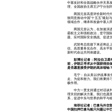
中塞友好和全面战略伙伴关系
理、全国政协主席王沪宁分别
两国元首高度评价新时代
致同意推动中国“十五五”规划
领域合作，继承和发扬中塞人
两国元首认为，在加速演
霸权主义和强权政治，坚守国
题、应对国际安全挑战、促进
武契奇总统接下来还将赴
信、高质量务实合作、高水平
新时代命运共同体建设。
彭博社记者：阿拉伯卫星
前，伊朗正寻求从中国获得担
是否愿意接受伊朗的高浓缩铀
毛宁：自从美以伊战事发
走、为促和努力。我们将秉持
极作用。
中方一贯支持通过对话谈
理关切的解决方案。我们也愿
系，促进中东与世界的和平与
埃菲社记者：巴拿马外交
中国扣押巴拿马船只问题让中