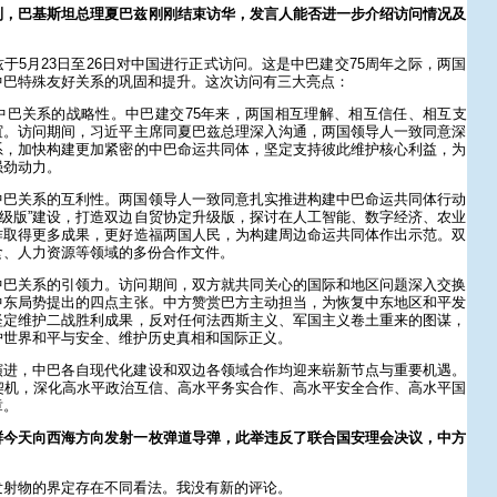
到，巴基斯坦总理夏巴兹刚刚结束访华，发言人能否进一步介绍访问情况及
于5月23日至26日对中国进行正式访问。这是中巴建交75周年之际，两国
中巴特殊友好关系的巩固和提升。这次访问有三大亮点：
中巴关系的战略性。中巴建交75年来，两国相互理解、相互信任、相互支
谊。访问期间，习近平主席同夏巴兹总理深入沟通，两国领导人一致同意深
系，加快构建更加紧密的中巴命运共同体，坚定支持彼此维护核心利益，为
强劲动力。
中巴关系的互利性。两国领导人一致同意扎实推进构建中巴命运共同体行动
0升级版”建设，打造双边自贸协定升级版，探讨在人工智能、数字经济、农业
作取得更多成果，更好造福两国人民，为构建周边命运共同体作出示范。双
食、人力资源等领域的多份合作文件。
中巴关系的引领力。访问期间，双方就共同关心的国际和地区问题深入交换
中东局势提出的四点主张。中方赞赏巴方主动担当，为恢复中东地区和平发
坚定维护二战胜利成果，反对任何法西斯主义、军国主义卷土重来的图谋，
护世界和平与安全、维护历史真相和国际正义。
演进，中巴各自现代化建设和双边各领域合作均迎来崭新节点与重要机遇。
契机，深化高水平政治互信、高水平务实合作、高水平安全合作、高水平国
章。
鲜今天向西海方向发射一枚弹道导弹，此举违反了联合国安理会决议，中方
发射物的界定存在不同看法。我没有新的评论。