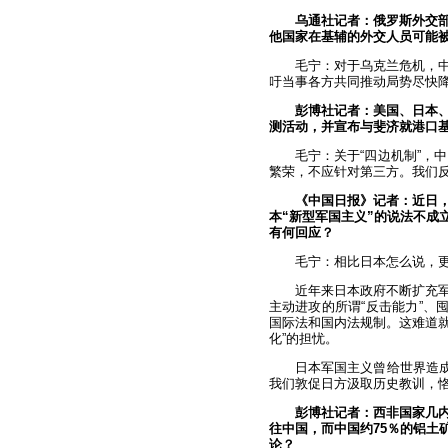
乌通社记者：俄罗斯外交
他国家在基辅的外交人员可能
毛宁：对于乌克兰危机，
吁当事各方共同推动局势尽快
彭博社记者：美国、日本
测活动，并宣布与斐济就港口
毛宁：关于“四边机制”，
繁荣，不应针对第三方。我们反
《中国日报》记者：近日，
本“新型军国主义”的说法不成
有何回应？
毛宁：相比日本怎么说，
近年来日本政府不断扩充
主动进攻的所谓“反击能力”、
国际法和国内法规制。这难道就
化”的担忧。
日本军国主义曾给世界造成
我们敦促日方汲取历史教训，
彭博社记者：西非国家几
往中国，而中国约75％的铝土
论？