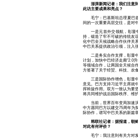
澎湃新闻记者：我们注意
此访主要成果和亮点？
毛宁：巴基斯坦总理夏巴兹
间的一次重要高层交往，是对
一是元首外交领航，彰显
持，锻造了牢不可破的传统友
化中巴全天候战略合作伙伴关
中巴关系提供政治引领，注入
二是务实合作支撑，彰显
计划，加快中巴经济走廊“2.
等领域合作，让两国全天候合
方签署了关于经贸、科技、农
三是国际协作增色，彰显
意见。巴方支持习近平主席就
挥斡旋作用。双方一致认为要
将共同维护战后国际秩序、维
当前，世界百年变局加速
中方愿同巴方以建交75周年为
际协作，谱写中巴关系的新篇
韩联社记者：据报道，朝
对此有何评价？
毛宁：我注意到有关方对