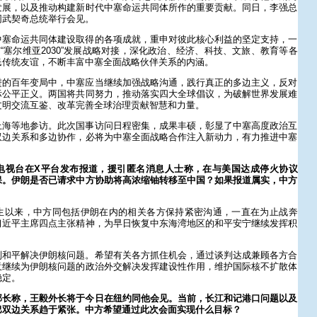
发展，以及推动构建新时代中塞命运共同体所作的重要贡献。同日，李强总
同武契奇总统举行会见。
中塞命运共同体建设取得的各项成就，重申对彼此核心利益的坚定支持，一
与“塞尔维亚2030”发展战略对接，深化政治、经济、科技、文旅、教育等各
民传统友谊，不断丰富中塞全面战略伙伴关系的内涵。
进的百年变局中，中塞应当继续加强战略沟通，践行真正的多边主义，反对
际公平正义。两国将共同努力，推动落实四大全球倡议，为破解世界发展难
文明交流互鉴、改革完善全球治理贡献智慧和力量。
上海等地参访。此次国事访问日程密集，成果丰硕，彰显了中塞高度政治互
双边关系和多边协作，必将为中塞全面战略合作注入新动力，有力推进中塞
电视台在X平台发布报道，援引匿名消息人士称，在与美国达成停火协议
保。伊朗是否已请求中方协助将高浓缩铀转移至中国？如果报道属实，中方
？
生以来，中方同包括伊朗在内的相关各方保持紧密沟通，一直在为止战奔
习近平主席四点主张精神，为早日恢复中东海湾地区的和平安宁继续发挥积
判和平解决伊朗核问题。希望有关各方抓住机会，通过谈判达成兼顾各方合
意继续为伊朗核问题的政治外交解决发挥建设性作用，维护国际核不扩散体
稳定。
部长称，王毅外长将于今日在纽约同他会见。当前，长江和记港口问题以及
巴双边关系趋于紧张。中方希望通过此次会面实现什么目标？