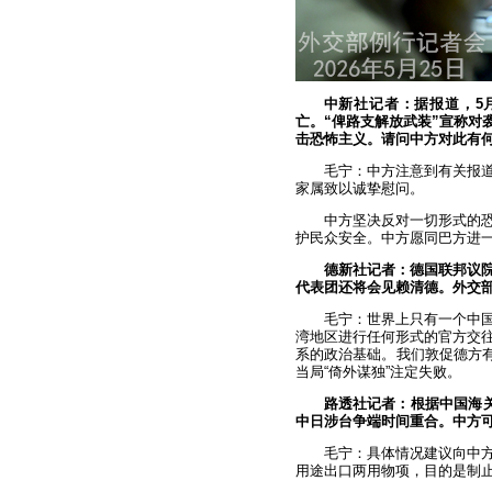
中新社记者：据报道，5
亡。“俾路支解放武装”宣称对
击恐怖主义。请问中方对此有
毛宁：中方注意到有关报
家属致以诚挚慰问。
中方坚决反对一切形式的
护民众安全。中方愿同巴方进
德新社记者：德国联邦议
代表团还将会见赖清德。外交
毛宁：世界上只有一个中
湾地区进行任何形式的官方交
系的政治基础。我们敦促德方有
当局“倚外谋独”注定失败。
路透社记者：根据中国海
中日涉台争端时间重合。中方
毛宁：具体情况建议向中
用途出口两用物项，目的是制止