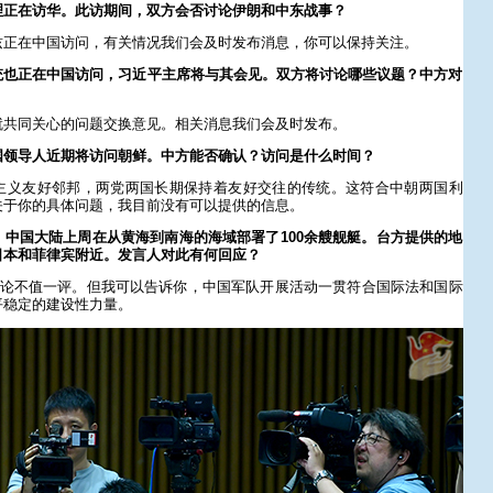
理正在访华。此访期间，双方会否讨论伊朗和中东战事？
兹正在中国访问，有关情况我们会及时发布消息，你可以保持关注。
统也正在中国访问，习近平主席将与其会见。双方将讨论哪些议题？中方对
就共同关心的问题交换意见。相关消息我们会及时发布。
国领导人近期将访问朝鲜。中方能否确认？访问是什么时间？
主义友好邻邦，两党两国长期保持着友好交往的传统。这符合中朝两国利
关于你的具体问题，我目前没有可以提供的信息。
中国大陆上周在从黄海到南海的海域部署了100余艘舰艇。台方提供的地
日本和菲律宾附近。发言人对此有何回应？
言论不值一评。但我可以告诉你，中国军队开展活动一贯符合国际法和国际
平稳定的建设性力量。