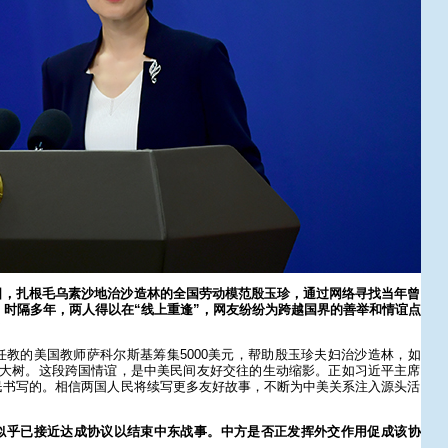
日，扎根毛乌素沙地治沙造林的全国劳动模范殷玉珍，通过网络寻找当年曾
。时隔多年，两人得以在“线上重逢”，网友纷纷为跨越国界的善举和情谊点
？
任教的美国教师萨科尔斯基筹集5000美元，帮助殷玉珍夫妇治沙造林，如
棵大树。这段跨国情谊，是中美民间友好交往的生动缩影。正如习近平主席
民书写的。相信两国人民将续写更多友好故事，不断为中美关系注入源头活
似乎已接近达成协议以结束中东战事。中方是否正发挥外交作用促成该协