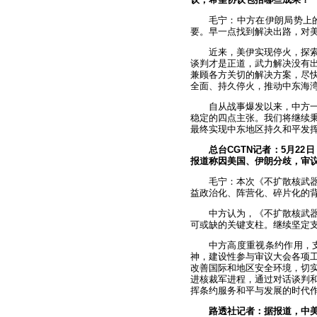
毛宁：中方在伊朗局势上
要。早一点找到解决出路，对
近来，美伊实现停火，探
谈判才是正道，武力解决没有
兼顾各方关切的解决方案，尽
全面、持久停火，推动中东海
自从战事爆发以来，中方
稳定的四点主张。我们将继续
最终实现中东地区持久和平发
总台CGTN记者：5月2
报道称因美国、伊朗分歧，审
毛宁：本次《不扩散核武
益政治化、阵营化、碎片化的
中方认为，《不扩散核武
可或缺的关键支柱。继续坚定
中方高度重视条约作用，
神，建设性参与审议大会各项
改善国际和地区安全环境，切
进核裁军进程，通过对话谈判
挥条约服务和平与发展的时代
路透社记者：据报道，中美