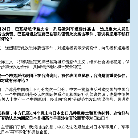
月24日，巴基斯坦俾路支省一列客运列车遭爆炸袭击，造成重大人员伤
袭击负责。巴基斯坦总理夏巴兹强烈谴责此次袭击事件，强调将坚定不移打
何评论？
道，强烈谴责此次恐怖袭击事件，对遇难者表示深切哀悼，向伤者和遇难者
恐怖主义，将继续坚定支持巴基斯坦打击恐怖主义，维护社会团结稳定，保
一步加强反恐合作，共同维护地区和平安全稳定。
院一个跨党派代表团正在台湾访问。有代表团成员称，台湾是德重要伙伴。
部对此有何评论？
国，台湾是中国领土不可分割的一部分。中方一贯坚决反对建交国与中国台
往。一个中国原则是公认的国际关系准则和国际社会普遍共识，也是中德关
关人士恪守一个中国原则，停止向“台独”分裂势力发出错误信号。民进党
关数据，中方已至少4个月未向日本出口几种重稀土和其他材料。这恰好与
可否确认是为回应日本首相高市早苗涉台言论而暂停对日出口？
方主管部门了解。我想指出的是，中方依法依规禁止对日本军事用户、军事
日本“再军事化”和拥核企图。