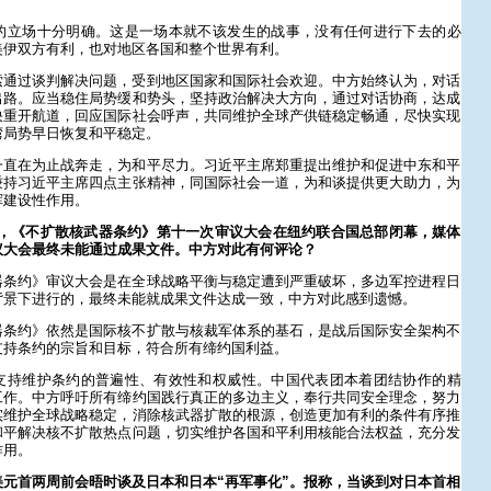
的立场十分明确。这是一场本就不该发生的战事，没有任何进行下去的必
美伊双方有利，也对地区各国和整个世界有利。
索通过谈判解决问题，受到地区国家和国际社会欢迎。中方始终认为，对话
出路。应当稳住局势缓和势头，坚持政治解决大方向，通过对话协商，达成
快重开航道，回应国际社会呼声，共同维护全球产供链稳定畅通，尽快实现
湾局势早日恢复和平稳定。
一直在为止战奔走，为和平尽力。习近平主席郑重提出维护和促进中东和平
秉持习近平主席四点主张精神，同国际社会一道，为和谈提供更大助力，为
挥建设性作用。
2日，《不扩散核武器条约》第十一次审议大会在纽约联合国总部闭幕，媒体
议大会最终未能通过成果文件。中方对此有何评论？
器条约》审议大会是在全球战略平衡与稳定遭到严重破坏，多边军控进程日
背景下进行的，最终未能就成果文件达成一致，中方对此感到遗憾。
器条约》依然是国际核不扩散与核裁军体系的基石，是战后国际安全架构不
支持条约的宗旨和目标，符合所有缔约国利益。
支持维护条约的普遍性、有效性和权威性。中国代表团本着团结协作的精
工作。中方呼吁所有缔约国践行真正的多边主义，奉行共同安全理念，努力
实维护全球战略稳定，消除核武器扩散的根源，创造更加有利的条件有序推
和平解决核不扩散热点问题，切实维护各国和平利用核能合法权益，充分发
作用。
元首两周前会晤时谈及日本和日本“再军事化”。报称，当谈到对日本首相