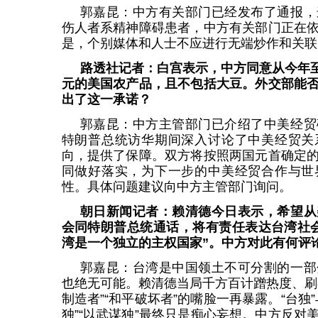
郭嘉昆：中方有关部门已经发布了通报，
伤人者系精神障碍患者，中方有关部门正在
是，个别媒体和人士不应进行无端炒作和关联
路透社记者：白宫表示，中方同意从今年至2
元的美国农产品，且不包括大豆。外交部能
出了这一承诺？
郭嘉昆：中方主管部门已介绍了中美经贸
特朗普总统访华期间深入讨论了中美经贸关
向，提供了保障。双方将按照两国元首确定
同做好落实，为下一步的中美经贸合作与世
性。具体问题建议向中方主管部门询问。
朝日新闻记者：赖清德今日表示，希望从
会同特朗普总统通话，将有责任表达台湾社
湾是一个独立的主权国家”。中方对此有何评
郭嘉昆：台湾是中国领土不可分割的一部
也绝无可能。赖清德当局千方百计蹭热度、刷
制造者”“和平破坏者”的嘴脸一再暴露。“台独
独”“以武谋独”最终只是痴心妄想。中方反对