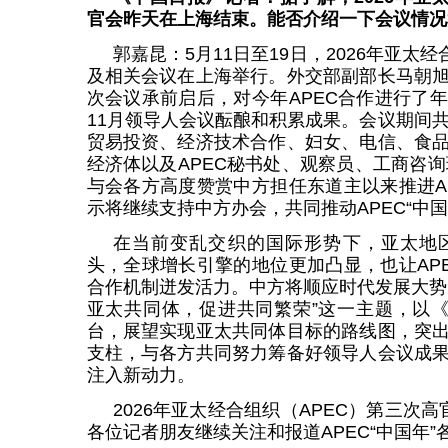
官会昨天在上海结束。能否介绍一下会议情况
郭嘉昆：5月11日至19日，2026年亚太
及相关会议在上海举行。外交部副部长马朝
次会议承前启后，对今年APEC合作进行了
11月领导人会议酝酿和积累成果。会议期间共
贸易投资、经济技术合作、妇女、电信、食
经济体以及APEC秘书处、观察员、工商咨询
与会各方高度赞赏中方担任东道主以来推进A
示将继续支持中方办会，共同推动APEC“中
在当前变乱交织的国际形势下，亚太地
头，全球增长引擎的地位更加凸显，也让AP
合作机制迸发活力。中方将顺应时代发展大势
亚太共同体，促进共同繁荣”这一主题，以《
台，展望实现亚太共同体目标的路线图，突
支柱，与各方共同努力筹备好领导人会议成
注入新动力。
2026年亚太经合组织（APEC）第三次
各位记者朋友继续关注和报道APEC“中国年