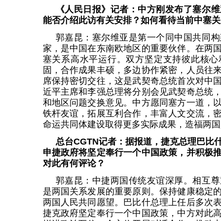
《人民日报》记者：中方刚发布了塞尔维
能否介绍此访有关安排？如何看待当前中塞关
郭嘉昆：塞尔维亚是第一个同中国共同构
家，是中国在东南欧地区的重要伙伴。在两
塞关系高水平运行。双方坚定支持彼此核心
固，合作成果丰硕，多边协作紧密，人员往
席保持密切交往，这是武契奇总统首次对中
近平主席和李强总理将分别会见武契奇总统
和地区问题交换意见。中方愿同塞方一道，
铁杆友谊，拓展互利合作，丰富人文交流，
命运共同体建设取得更多实际成果，造福两国
总台CGTN记者：据报道，捷克总理巴比
申捷政府将坚定奉行一个中国政策，并积极
对此有何评论？
郭嘉昆：中捷两国传统友谊深厚。相互尊
是两国关系发展的重要原则。保持健康稳定
两国人民共同愿望。巴比什总理上任后多次
捷克政府坚定奉行一个中国政策，中方对此