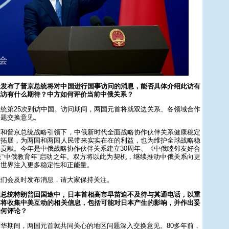
天发布了普京总统将对中国进行国事访问的消息，能否具体介绍此访有
此访有什么期待？中方如何评价当前中俄关系？
统第25次到访中国。访问期间，两国元首将就双边关系、各领域合作
问题交换意见。
席和普京总统战略引领下，中俄新时代全面战略协作伙伴关系健康稳定
断拓展，为两国和两国人民带来实实在在的利益，也为维护全球战略稳
贡献。今年是中俄战略协作伙伴关系建立30周年、《中俄睦邻友好合
是“中俄教育年”启动之年。双方将以此为契机，继续推动中俄关系向更
为世界注入更多稳定性和正能量。
我们会及时发布消息，请大家保持关注。
国总统特朗普回国途中，日本首相高市早苗迫不及待与其通电话，以重
本将收集中美互动的相关信息，包括可能对日本产生的影响，并作出妥
如何评论？
华期间，两国元首就共同关心的地区问题深入交换意见。80多年前，