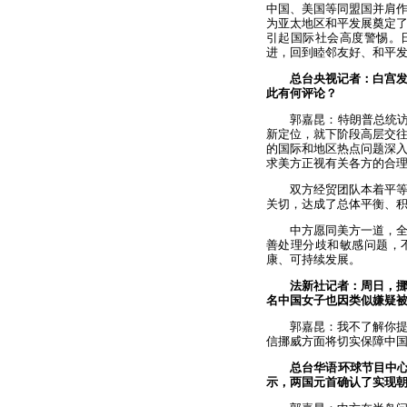
中国、美国等同盟国并肩
为亚太地区和平发展奠定
引起国际社会高度警惕。
进，回到睦邻友好、和平
总台央视记者：白宫
此有何评论？
郭嘉昆：特朗普总统访
新定位，就下阶段高层交
的国际和地区热点问题深
求美方正视有关各方的合
双方经贸团队本着平
关切，达成了总体平衡、
中方愿同美方一道，
善处理分歧和敏感问题，
康、可持续发展。
法新社记者：周日，
名中国女子也因类似嫌疑
郭嘉昆：我不了解你
信挪威方面将切实保障中
总台华语环球节目中心
示，两国元首确认了实现