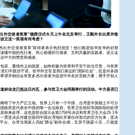
杰出外交使者奖章”颁授仪式今天上午在北京举行，王毅外长出席并致
部设立这一奖项有何考虑？
“杰出外交使者奖章”获得者表示热烈祝贺！他们都是知华友华的好朋
、读懂中国的先行者、民心相通的引领者、互利共赢的实践者。设立这
表达中方的赞赏和感谢。
放包容、重情尚义的国度，始终积极为世界和平安宁担当尽责，与世界
变幻中践信守诺。驻华外交官是我们身边的“国际社会”，也是向各国
们希望并相信会有更多杰出使者为促进中外友好贡献力量，携手开创人
报道林佳龙已抵达日内瓦，参与世卫大会同期举行的活动。中方是否已
经阐明了中方严正立场。世界上只有一个中国，台湾是中国领土不可分
和国政府是代表全中国的唯一合法政府。世界卫生组织等国际组织处理
则来处理，这也是联合国大会第2758号决议和世界卫生大会25.1号
方一贯坚决反对建交国同中国台湾地区开展任何形式的官方往来，坚决
供平台。台湾当局派人四处“蹭会”刷存在感，无异于跳梁小丑，只能是