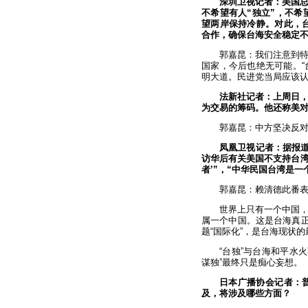
深圳卫视记者：美国总
不希望有人“独立”，不希
望两岸保持冷静。对此，台
合作，确保台海安全稳定
郭嘉昆：我们注意到
国家，今后也绝无可能。“
明大道。民进党当局应该
法新社记者：上周日，
为交易的筹码。他还称美
郭嘉昆：中方坚决反
凤凰卫视记者：据报道
访华后有关美国不支持台湾
者’”，“中华民国台湾是一
郭嘉昆：赖清德此番表
世界上只有一个中国
属一个中国。这是台海真正
题“国际化”，是台海现状
“台独”与台海和平水
谋独”最终只是痴心妄想。
日本广播协会记者：
及，将涉及哪些方面？