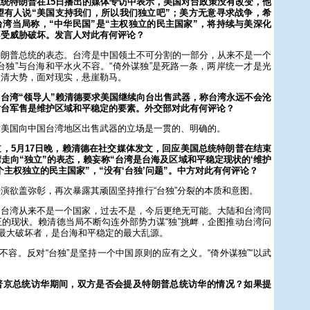
统特朗普在15日播出的媒体专访中表示，美国对台政策没有改变，他
望有人说“美国支持我们，所以我们独立吧”；美方无意寻求战争，希
湾当局称，“中华民国”是“主权独立的民主国家”，将持续与美深化
不受威胁破坏。发言人对此有何评论？
特朗普总统的表态。台湾是中国领土不可分割的一部分，从来不是一个
台独”与台海和平水火不容。“倚外谋独”是死路一条，两岸统一才是光
认清大势，面对现实，悬崖勒马。
台湾“领导人”赖清德要求美国继续向台出售武器，称台湾永远不会沦
对台军售是维护区域和平稳定的要素。外交部对此有何评论？
对美国向中国台湾地区出售武器的立场是一贯的、明确的。
，5月17日晚，赖清德在社交媒体发文，回应美国总统特朗普在结束
走向“独立”的表态，赖妄称“台湾是台海及区域和平稳定现状的‘维护
个主权独立的民主国家”，“没有‘台独’问题”。中方对此有何评论？
演欲盖弥彰，再次暴露其顽固坚持推行“台独”分裂的本质和意图。
，台湾从来不是一个国家，过去不是，今后更绝无可能。大陆和台湾同
的现状。赖清德当局不断勾连外部势力谋“独”挑衅，企图推动台湾问
的最大破坏者，是台海和平稳定的最大乱源。
火不容。反对“台独”是坚持一个中国原则的应有之义。“倚外谋独”“以武
普京总统访华期间，双方是否会提及特朗普总统访华的情况？如果提