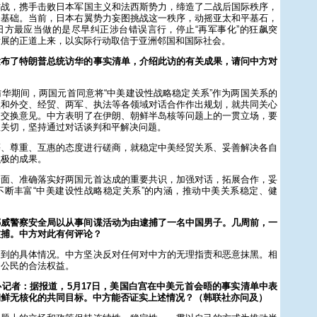
作战，携手击败日本军国主义和法西斯势力，缔造了二战后国际秩序，
了基础。当前，日本右翼势力妄图挑战这一秩序，动摇亚太和平基石，
日方最应当做的是尽早纠正涉台错误言行，停止“再军事化”的狂飙突
发展的正道上来，以实际行动取信于亚洲邻国和国际社会。
发布了特朗普总统访华的事实清单，介绍此访的有关成果，请问中方对
华期间，两国元首同意将“中美建设性战略稳定关系”作为两国关系的
往和外交、经贸、两军、执法等各领域对话合作作出规划，就共同关心
入交换意见。中方表明了在伊朗、朝鲜半岛核等问题上的一贯立场，要
理关切，坚持通过对话谈判和平解决问题。
等、尊重、互惠的态度进行磋商，就稳定中美经贸关系、妥善解决各自
积极的成果。
全面、准确落实好两国元首达成的重要共识，加强对话，拓展合作，妥
不断丰富“中美建设性战略稳定关系”的内涵，推动中美关系稳定、健
挪威警察安全局以从事间谍活动为由逮捕了一名中国男子。几周前，一
被捕。中方对此有何评论？
提到的具体情况。中方坚决反对任何对中方的无理指责和恶意抹黑。相
国公民的合法权益。
记者：据报道，5月17日，美国白宫在中美元首会晤的事实清单中表
朝鲜无核化的共同目标。中方能否证实上述情况？（韩联社亦问及）