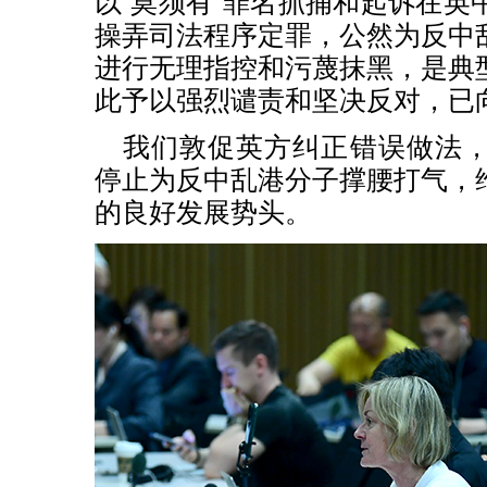
以“莫须有”罪名抓捕和起诉在英
操弄司法程序定罪，公然为反中
进行无理指控和污蔑抹黑，是典
此予以强烈谴责和坚决反对，已
我们敦促英方纠正错误做法
停止为反中乱港分子撑腰打气，
的良好发展势头。