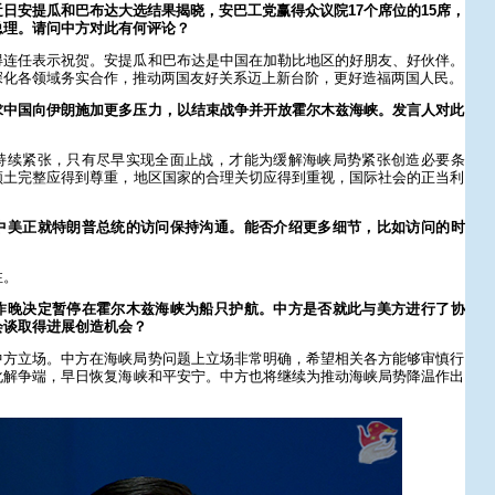
日安提瓜和巴布达大选结果揭晓，安巴工党赢得众议院17个席位的15席，
总理。请问中方对此有何评论？
得连任表示祝贺。安提瓜和巴布达是中国在加勒比地区的好朋友、好伙伴。
深化各领域务实合作，推动两国友好关系迈上新台阶，更好造福两国人民。
求中国向伊朗施加更多压力，以结束战争并开放霍尔木兹海峡。发言人对此
持续紧张，只有尽早实现全面止战，才能为缓解海峡局势紧张创造必要条
领土完整应得到尊重，地区国家的合理关切应得到重视，国际社会的正当利
中美正就特朗普总统的访问保持沟通。能否介绍更多细节，比如访问的时
注。
昨晚决定暂停在霍尔木兹海峡为船只护航。中方是否就此与美方进行了协
会谈取得进展创造机会？
中方立场。中方在海峡局势问题上立场非常明确，希望相关各方能够审慎行
化解争端，早日恢复海峡和平安宁。中方也将继续为推动海峡局势降温作出