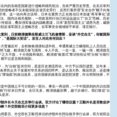
宾在内的东南亚国家进行侵略和殖民统治，负有严重历史罪责。在东京审判
经的侵略者不仅未能深刻反省历史罪行，反而打着所谓“安全合作”幌子向海
导弹。这一动向再次说明，日本右翼势力正在推动日本加速“再军事化”进
际法、国内法相关规制，一些政策和行动已经远远超出了“自卫”范畴。历史
性错误，叠加强军备战的战略图谋，日本“新型军国主义”成势为患，威胁
深刻反省军国主义侵略历史，在军事安全领域恪守承诺、谨言慎行。
意到，日前赖清德乘坐斯威士兰飞机偷窜斯，妄谈“外交自主”，却被国际
”，“是国际大笑话”。发言人对此有何回应？
各方普遍反对，去程偷偷摸摸钻进外机，串通斯威士兰瞒报机上人员信息，
拒绝飞越，赖清德又偷飞强闯，令人不齿。一去一返、一骗一闯，赖清德无
之大不韪，十分危险和疯狂。赖清德“偷渡式”窜访恰恰证明“台独”分裂行
，都不过是丑闻和闹剧。
，为“台独”提供空间，是逆历史潮流而动，中方予以强烈谴责。近年来，
”各界民众关于发展对华关系的强烈呼声。是认清大势、顺应民意，还是继
“撑场面”的政治道具，这些国家的政客应该想想清楚，作出明智抉择，不
湾是中国领土不可分割的一部分。事实一再说明，一个中国原则的共识在国
独”行径末日穷途，去日无多。赖清德越折腾，越寸步难行。我们敦促“台
头是岸。
伊朗外长今天在北京举行会谈。双方讨论了哪些议题？王毅外长是否敦促伊
海峡？外交部能否介绍更多信息？
治局委员、外交部长王毅同来访的伊朗外长阿拉格齐举行会谈，双方就双边