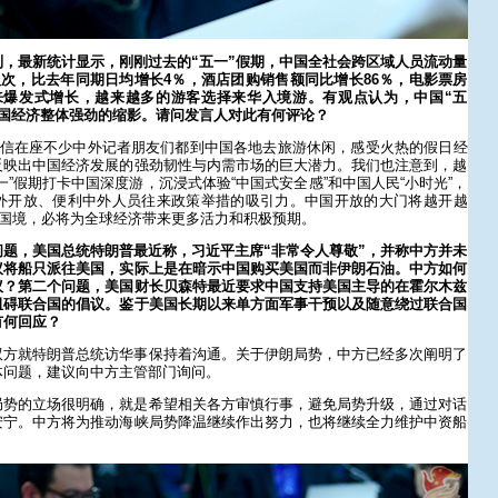
，最新统计显示，刚刚过去的“五一”假期，中国全社会跨区域人员流动量
人次，比去年同期日均增长4％，酒店团购销售额同比增长86％，电影票房
迎来爆发式增长，越来越多的游客选择来华入境游。有观点认为，中国“五
中国经济整体强劲的缩影。请问发言人对此有何评论？
相信在座不少中外记者朋友们都到中国各地去旅游休闲，感受火热的假日经
反映出中国经济发展的强劲韧性与内需市场的巨大潜力。我们也注意到，越
一”假期打卡中国深度游，沉浸式体验“中国式安全感”和中国人民“小时光”，
外开放、便利中外人员往来政策举措的吸引力。中国开放的大门将越开越
越国境，必将为全球经济带来更多活力和积极预期。
题，美国总统特朗普最近称，习近平主席“非常令人尊敬”，并称中方并未
议将船只派往美国，实际上是在暗示中国购买美国而非伊朗石油。中方如何
议？第二个问题，美国财长贝森特最近要求中国支持美国主导的在霍尔木兹
阻碍联合国的倡议。鉴于美国长期以来单方面军事干预以及随意绕过联合国
有何回应？
双方就特朗普总统访华事保持着沟通。关于伊朗局势，中方已经多次阐明了
体问题，建议向中方主管部门询问。
局势的立场很明确，就是希望相关各方审慎行事，避免局势升级，通过对话
安宁。中方将为推动海峡局势降温继续作出努力，也将继续全力维护中资船