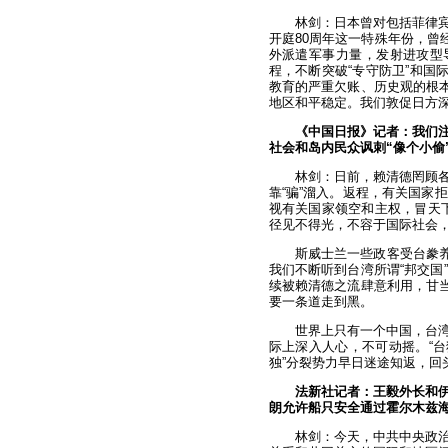
林剑：日本曾对包括菲律
开庭80周年这一特殊年份，曾
外派遣军事力量，发射进攻型
程，不断突破“专守防卫”和国
教育的严重欠账、历史观的根本
地区和平稳定。我们敦促日方
《中国日报》记者：我们注
社会和岛内民众讽刺“像个小偷
林剑：日前，赖清德罔顾
靠“骗”溜入。返程，有关国家
视有关国家领空和主权，冒天下
径见不得光，不容于国际社会
斯威士兰一些政客受台豢养
我们不断听到台湾所谓“邦交国
续被赖清德之流肆意利用，甘当
要一条道走到黑。
世界上只有一个中国，台
际上深入人心，不可动摇。“台
独”分裂势力早日迷途知返，回
法新社记者：王毅外长和
朗允许船只安全通过霍尔木兹
林剑：今天，中共中央政