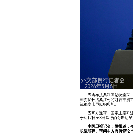
应吉布提共和国总统盖莱
副委员长洛桑江村将赴吉布提市
统穆塞韦尼就职典礼。
应哥方邀请，国家主席习
于5月7日至8日举行的哥斯达
中阿卫视记者：据报道，今
攻型导弹。请问中方有何评论