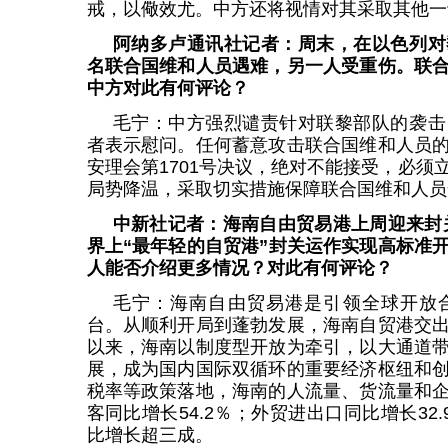
戒，以儆效尤。中方还将视情对其采取其他一
阿纳多卢通讯社记者：周末，在以色列对
名联合国维和人员遇难，另一人受重伤。联
中方对此有何评论？
毛宁：中方强烈谴责针对联黎部队的袭击
者表示慰问。任何蓄意攻击联合国维和人员
安理会第1701号决议，绝对不能接受，必须
局势降温，采取切实措施保障联合国维和人员
中新社记者：海南自由贸易港上周迎来封关
界上“最年轻的自贸港”封关运作实现高标准
人能否介绍更多情况？对此有何评论？
毛宁：海南自由贸易港是引领全球开放
台。从顺利开局到蓬勃发展，海南自贸港交
以来，海南以制度型开放为牵引，以大通道
展，成为国内国际双循环的重要经济枢纽和
税率等政策落地，海南的人流量、货流量和
客同比增长54.2％；外贸进出口同比增长32
比增长超三成。