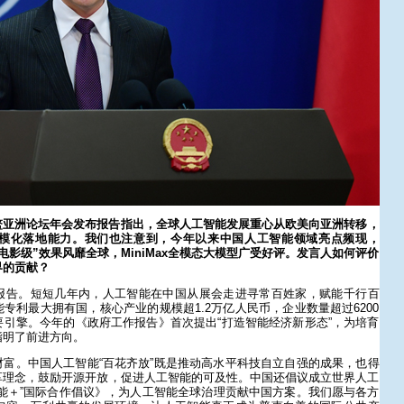
鳌亚洲论坛年会发布报告指出，全球人工智能发展重心从欧美向亚洲转移，
模化落地能力。我们也注意到，今年以来中国人工智能领域亮点频现，
型以“电影级”效果风靡全球，MiniMax全模态大模型广受好评。发言人如何评价
界的贡献？
报告。短短几年内，人工智能在中国从展会走进寻常百姓家，赋能千行百
专利最大拥有国，核心产业的规模超1.2万亿人民币，企业数量超过6200
引擎。今年的《政府工作报告》首次提出“打造智能经济新形态”，为培育
指明了前进方向。
富。中国人工智能“百花齐放”既是推动高水平科技自立自强的成果，也得
享理念，鼓励开源开放，促进人工智能的可及性。中国还倡议成立世界人工
能＋”国际合作倡议》，为人工智能全球治理贡献中国方案。我们愿与各方