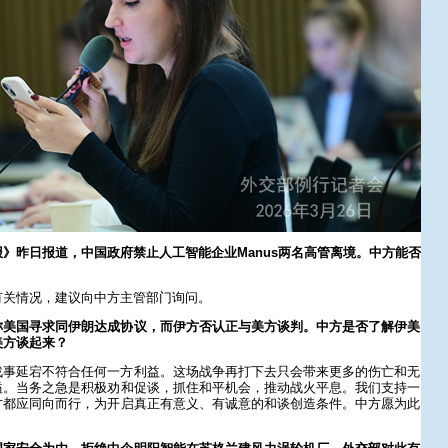
》昨日报道，中国政府禁止人工智能企业Manus两名高管离境。中方能否
有关情况，建议向中方主管部门询问。
称美国寻求同伊朗达成协议，而伊方否认正与美方谈判。中方是否了解伊美
美方谈起来？
战事延宕不符合任何一方利益。这场战争再打下去只会带来更多的伤亡和无
溢。当务之急是积极劝和促谈，抓住和平机会，推动战火平息。我们支持一
方都应同向而行，为开启真正有意义、有诚意的和谈创造条件。中方愿为此