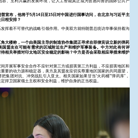
包容、互利共赢的发展环境，让人工智能真正成为普惠向善的国际公共产
普宣布，他将于5月14日至15日对中国进行国事访问，在北京与习近平主
关日程安排？
系发挥着不可替代的战略引领作用。中美双方就特朗普总统访华事保持着沟
五角大楼称，一个由美国主导的制造协作集团正寻求在菲律宾设立新的弹药
美国盟友在可能有需求的区域附近生产和维护军事装备。中方对此有何评
看待相关举措对印太地区安全稳定的影响？中方是否会采取相应举措来维护
家间开展军事安全合作不应针对第三方或损害第三方利益，不应损害地区和
最重要的动力源和稳定器，美方及其盟友应切实尊重地区国家的共同愿望，
把集团对抗、冲突战乱引入亚太。相关国家如果甘当“火药桶”“弹药库”，
坚定捍卫国家领土主权和安全利益，维护自身的正当权益。