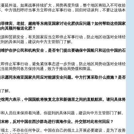
在蔓延外溢。如果战事持续扩大，局势再度升级，整个地区将陷入不可收拾
环。中方强烈呼吁当事方立即停止军事行动，回归对话谈判，不要让这场本
。
与菲律宾、老挝、越南等东南亚国家讨论化肥供应问题？如何帮助这些国家
始向其额外输送化肥？
能源和贸易安全，有关国家应当立即停止军事行动，防止地区动荡对全球经
提到的具体问题，建议向中方主管部门了解。
朗维护在伊公民和机构安全，是否专门提出要确保中国船只和运往中国的石
立即停止军事行动，避免紧张事态进一步升级，防止地区局势动荡对全球经
就当前局势同各方保持沟通，致力于推动局势缓和降温。
表示愿同东南亚国家共同应对能源安全问题。中方打算采取什么措施？是否
门了解。
使馆周六表示，中国国航将恢复北京和新德里之间的直航航班。请问具体将
作和人员往来保持着沟通。你提到的具体问题，建议向中方主管部门了解。
周末称，反对中国在西沙群岛进行填海作业。外交部对此有何回应？
有领土，不存在任何争议。中国在自己的领土上开展必要建设，是为了改善