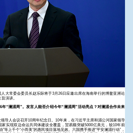
人大常委会委员长赵乐际将于3月26日应邀出席在海南举行的博鳌亚洲论
主旨演讲。
26年“澜湄周”。发言人能否介绍今年“澜湄周”活动亮点？对澜湄合作未来
领导人会议召开10周年纪念日。10年来，在习近平主席和湄公河国家领导
家实现双边命运共同体建设全覆盖，贸易额突破5000亿美元，较10年前
泉行动”等上千个“小而美”的惠民项目落地见效。六国携手推进“平安澜湄行动”，