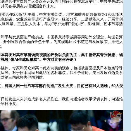
澜湄合作首次领导人会议召开10周年招待会将在北京举行，中共中央政治
，并同各界朋友共话澜湄合作未来。
澜湄合作2.0版”为主题，中方有关部委、地方和驻外使领馆举办170余项庆
绿色低碳、农业减贫等进行产业研讨、经验分享。二是赋能未来，开展青创
脑风暴。三是以人为本，举办“守护光明”“爱心行”、影像周、艺术节等活
。
，和平与发展面临严峻挑战。中国将秉持亲诚惠容周边外交理念，与湄公河
版，开创澜湄合作新的金色十年，为实现地区和平稳定与发展繁荣、推进人
献。
日本网友对高市早苗访美视频的评价以负面为主，集中批评其夸张神态、谄
视频“像AI生成般糟糕”。中方对此有何评论？
本媒体、专家和民众对高市此次访美的观点，包括被当面提及日本偷袭珍珠
反应等。对于日本网民对此访的各种非议，我不予评论。美日发展双边关系
针对第三国或损害他国利益。
，韩国大田一处汽车零部件制造厂发生火灾，目前已有14人遇难，60人受
田日前发生火灾并造成多名人员伤亡。我们向遇难者表示深切哀悼，向遇难
者早日康复。