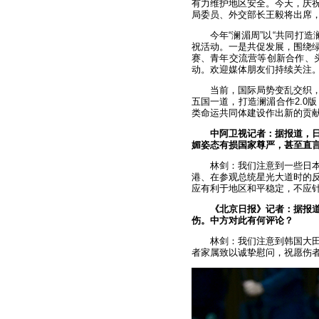
有力维护地区安全。今天，庆祝
局委员、外交部长王毅将出席
今年“澜湄周”以“共同打造
祝活动。一是共促发展，围绕
赛、青年交流营等创新合作、头
动。欢迎媒体朋友们持续关注
当前，国际局势变乱交织
五国一道，打造澜湄合作2.0
类命运共同体建设作出新的贡
中阿卫视记者：据报道，
媚姿态有损国家尊严，甚至直言
林剑：我们注意到一些日
港、在参观总统星光大道时的
应有利于地区和平稳定，不应
《北京日报》记者：据报道
伤。中方对此有何评论？
林剑：我们注意到韩国大
者家属致以诚挚慰问，祝愿伤