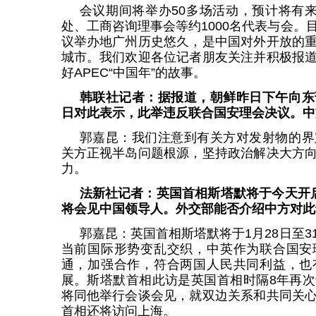
会议期间将举办50多场活动，预计将有来
处、工商咨询理事会等约1000名代表与会。
议举办地广州历史悠久，是中国对外开放的
城市。我们欢迎各位记者朋友关注并积极报
好APEC“中国年”的故事。
韩联社记者：据报道，朝鲜昨日下午向东
日对此表示，此举违反联合国安理会决议。中
郭嘉昆：我们注意到有关方对发射物的界
关方正视半岛问题根源，坚持政治解决大方
力。
法新社记者：英国首相斯塔默将于今天开
将会见中国领导人。外交部能否介绍中方对此
郭嘉昆：英国首相斯塔默将于1月28日至
当前国际形势变乱交织，中英作为联合国安
通，加强合作，符合两国人民共同利益，也
展。斯塔默首相此访是英国首相时隔8年再
将同他举行会谈会见，就双边关系和共同关
首相还将访问上海。