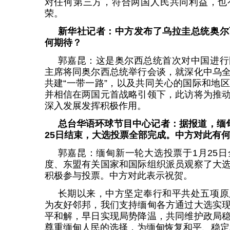
对任何第三方，符合两国人民共同利益，也
荣。
新华社记者：中方发布了乌拉圭总统奥尔
何期待？
郭嘉昆：这是奥尔西总统首次对中国进行
主席将同奥尔西总统举行会谈，就深化中乌
共建“一带一路”，以及共同关心的国际和地
并相信在两国元首战略引领下，此访将为推
深入发展发挥积极作用。
总台华语环球节目中心记者：据报道，缅
25日结束，大选投票全部完成。中方对此有
郭嘉昆：缅甸新一轮大选投票于1月25
度、东盟有关国家和国际组织派员观察了大
积极参与投票。中方对此表示祝贺。
长期以来，中方坚定奉行和平共处五项原
为友好邻邦，我们支持缅甸各方通过大选实
平和解，早日实现局势降温，共同维护政局
尊重缅甸人民的选择，为缅甸恢复和平、稳定