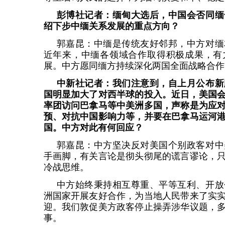
彭博社记者：缅甸大选后，中国会否同缅
绍下步中缅关系发展的重点方向？
郭嘉昆：中缅是传统友好邻邦，中方对缅
近年来，中缅各领域合作取得积极成果，有
展。中方愿同缅方持续深化两国全面战略合作
中新社记者：我们注意到，自上月公布新
国明显加大了对西半球的投入。近日，美国会
率团访问巴拿马等中美洲多国，声称是为应
预、对抗中国影响力等，并要在巴拿马运河
国。中方对此有何回应？
郭嘉昆：中方坚决反对美国个别政客对中
手画脚，有关言论是彻头彻尾的谎言谬论，
冷战思维。
中方始终秉持相互尊重、平等互利、开放
洲国家开展友好合作，为当地人民带来了实
迎。我们敦促美方政客停止操弄涉华议题，
事。