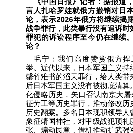
《中国日报》记者：据报道
言人扎哈罗娃就俄方撤销对日
论，表示2026年俄方将继续揭
战争罪行，此类暴行没有追诉时
罪犯的诉讼程序至今仍在继续
论？
毛宁：我们高度赞赏俄方捍
举。近代以来，日本军国主义持
罄竹难书的滔天罪行，给人类带
后日本军国主义没有被彻底清算
化侵略历史，矢口否认南京大屠杀
征劳工等历史罪行，推动修改历
历史翻案。多名日本现职领导人
象征靖国神社，对甲级战犯顶礼
张、煽动民意，借机推动扩武强