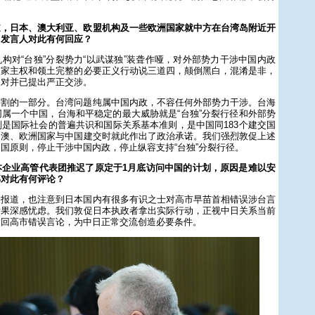
道，日本、澳大利亚、欧盟机构及一些欧洲国家就中方在台湾岛附近开
。发言人对此有何回应？
构对“台独”分裂势力“以武谋独”装聋作哑，对外部势力干涉中国内政
国家主权和领土完整的必要正义行动说三道四，颠倒黑白，混淆是非，
反对并已提出严正交涉。
分割的一部分。台湾问题纯属中国内政，不容任何外部势力干涉。台海
属一个中国，台海和平稳定的最大威胁就是“台独”分裂行径和外部势
是国际社会的普遍共识和国际关系基本准则，是中国同183个建交国
、澳、欧洲国家与中国建交时就此作出了政治承诺。我们强烈敦促上述
国原则，停止干涉中国内政，停止纵容支持“台独”分裂行径。
本企业高管代表团推迟了原定于1月底访问中国的计划，原因是难以安
部对此有何评论？
关报道，也注意到日本国内有很多有识之士对高市早苗首相错误涉台言
后果深感忧虑。我们敦促日本执政者拿出实际行动，正视中日关系当前
撤回高市错误言论，为中日正常交流创造必要条件。