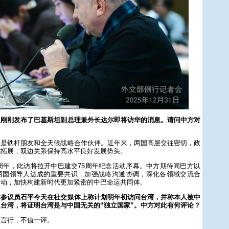
人刚刚发布了巴基斯坦副总理兼外长达尔即将访华的消息。请问中方对
坦是铁杆朋友和全天候战略合作伙伴。近年来，两国高层交往密切，政
化拓展，双边关系保持高水平良好发展势头。
75周年，此访将拉开中巴建交75周年纪念活动序幕。中方期待同巴方以
两国领导人达成的重要共识，加强战略沟通协调，深化各领域交流合
活动，加快构建新时代更加紧密的中巴命运共同体。
本参议员石平今天在社交媒体上称计划明年初访问台湾，并称本人被中
台湾，将证明台湾是与中国无关的“独立国家”。中方对此有何评论？
恶言行，不值一评。