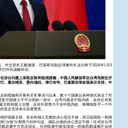
、外交部长王毅邀请，巴基斯坦副总理兼外长达尔将于2026年1月3
中巴外长战略对话。
日在涉台问题上采取反制和惩戒措施，中国人民解放军在台湾岛附近开
古巴、塞尔维亚、委内瑞拉、津巴布韦、巴基斯坦等多国表示支持。中
关反制措施和开展有关军事演习以来，数十个国家以各种形式表达了对
湾是中国领土不可分割的一部分，台湾问题是中国内政，反对任何形
国家主权和领土完整，反对外部势力干涉中国内政，将继续恪守一个中
方的坚定支持表示高度赞赏。
方维护国家主权、安全和领土完整的决心坚定不移，捍卫祖国统一和国
制“台独”分裂势力对外勾连、祸乱台海的决心坚定不移！任何在台湾
径都必遭中方坚决回击，任何阻挠中国实现统一的险恶图谋都不会得