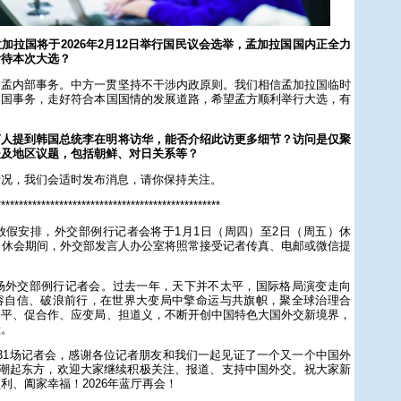
加拉国将于2026年2月12日举行国民议会选举，孟加拉国国内正全力
看待本次大选？
是孟内部事务。中方一贯坚持不干涉内政原则。我们相信孟加拉国临时
本国事务，走好符合本国国情的发展道路，希望孟方顺利举行大选，有
言人提到韩国总统李在明将访华，能否介绍此访更多细节？访问是仅聚
谈及地区议题，包括朝鲜、对日关系等？
情况，我们会适时发布消息，请你保持关注。
**************************************************
期放假安排，外交部例行记者会将于1月1日（周四）至2日（周五）休
。休会期间，外交部发言人办公室将照常接受记者传真、电邮或微信提
一场外交部例行记者会。过去一年，天下并不太平，国际格局演变走向
容自信、破浪前行，在世界大变局中擎命运与共旗帜，聚全球治理合
和平、促合作、应变局、担道义，不断开创中国特色大国外交新境界，
献。
31场记者会，感谢各位记者朋友和我们一起见证了一个又一个中国外
，潮起东方，欢迎大家继续积极关注、报道、支持中国外交。祝大家新
利、阖家幸福！2026年蓝厅再会！