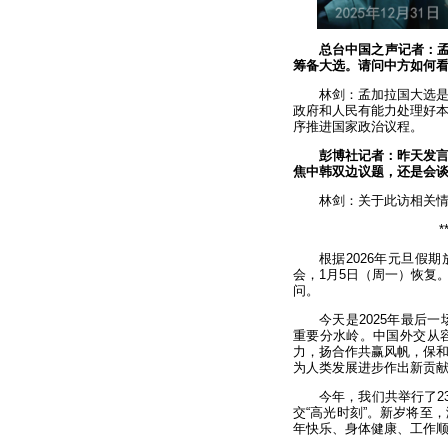
总台中国之声记者：孟
筹备大选。请问中方如何
林剑：孟加拉国大选
政府和人民有能力处理好
序推进国家政治议程。
彭博社记者：昨天发
焦中韩双边议题，还是会
林剑：关于此访相关
*
根据2026年元旦假
会，1月5日（周一）恢复
问。
今天是2025年最后
重要分水岭。中国外交从
力，扬合作共赢风帆，保
为人类发展进步作出新贡
今年，我们共举行了2
交“高光时刻”。新岁将至
年快乐、身体健康、工作顺