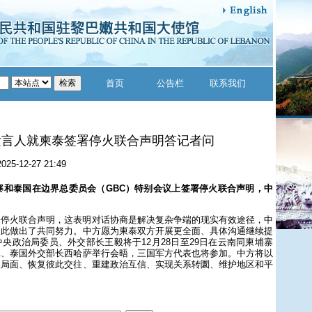
首页
公告栏
联系我们
发言人就柬泰签署停火联合声明答记者问
2025-12-27 21:49
埔寨和泰国在边界总委员会（GBC）特别会议上签署停火联合声明，中
署停火联合声明，这表明对话协商是解决复杂争端的现实有效途径，中
为此做出了共同努力。中方愿为柬泰双方开展更全面、具体沟通继续提
央政治局委员、外交部长王毅将于12月28日至29日在云南同柬埔寨
昆、泰国外交部长西哈萨举行会晤，三国军方代表也将参加。中方将以
火局面、恢复彼此交往、重建政治互信、实现关系转圜、维护地区和平