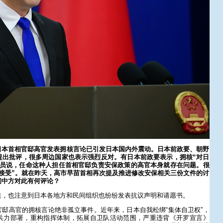
日本首相官邸高官发表拥核言论已引发日本国内外震动。日本前政要、朝野
提出批评，很多周边国家也表示强烈反对。有日本前政要表示，拥核“对日
议员说，任命这种人担任首相官邸负责安保政策的高官本身就存在问题。很
接受”。就在昨天，高市早苗首相再次提及推进修改安保相关三份文件的讨
问中方对此有何评论？
道，也注意到日本各地方和民间组织也纷纷发表抗议声明和请愿书。
邸高官的拥核言论绝非孤立事件。近年来，日本自我松绑“集体自卫权”，
兵力部署，重构指挥体制，拓展自卫队活动范围，严重违背《开罗宣言》