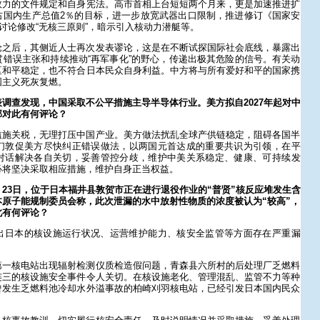
效力的文件规定和自身宪法。高市首相上台短短两个月来，更是加速推进扩
占国内生产总值2％的目标，进一步放宽武器出口限制，推进修订《国家安
，讨论修改“无核三原则”，暗示引入核动力潜艇等。
论之后，其侧近人士再次发表谬论，这是在不断试探国际社会底线，暴露出
错误主张和持续推动“再军事化”的野心，传递出极其危险的信号。有关动
区和平稳定，也不符合日本民众自身利益。中方将与所有爱好和平的国家携
国主义死灰复燃。
调查发现，中国采取不公平措施主导半导体行业。美方拟自2027年起对中
部对此有何评论？
滥施关税，无理打压中国产业。美方做法扰乱全球产供链稳定，阻碍各国半
们敦促美方尽快纠正错误做法，以两国元首达成的重要共识为引领，在平
对话解决各自关切，妥善管控分歧，维护中美关系稳定、健康、可持续发
必将坚决采取相应措施，维护自身正当权益。
23日，位于日本福井县敦贺市正在进行退役作业的“普贤”核反应堆发生含
原子能规制委员会称，此次泄漏的水中放射性物质的浓度被认为“较高”，
此有何评论？
出日本的核设施运行状况、运营维护能力、核安全监管等方面存在严重漏
第一核电站出现辐射检测仪质检造假问题，青森县六所村的后处理厂乏燃料
连三的核设施安全事件令人关切。在核设施老化、管理混乱、监管不力等种
曾发生乏燃料池冷却水外溢事故的柏崎刈羽核电站，已经引发日本国内民众