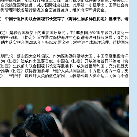
岛核事故教训，切实履行核安全责任，及时说明情况并采取措施，妥善处理
，自觉接受国际监督，减少国际社会担忧。此事进一步显示出，国际社会有
排海管理和设备运行情况的全面监督监测，维护海洋环境安全。
道，中国于近日向联合国秘书长交存了《海洋生物多样性协定》批准书。请
定》是联合国框架下的重要国际条约，由190多国历经19年谈判以协商一
法的里程碑。《协定》旨在通过保护海洋生态促进海洋可持续发展，引导各
助力落实联合国2030年可持续发展议程，对推进全球海洋治理、维护国际
文明思想，落实四大全球倡议。作为深海远洋活动大国，中国高度重视海洋
，为《协定》达成作出重要贡献。中国在《协定》开放签署首日即签署《协
《协定》生效前向联合国秘书长交存批准书，成为首批缔约国，充分彰显支
于推动《协定》获得普遍参与，维护人类共同福祉。中方愿同各方一道，支
定》，守护好、建设好人类的蓝色家园，为推动构建人类命运共同体而不懈