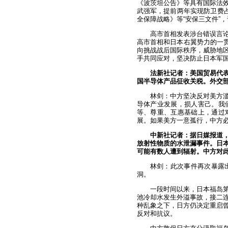
《波茨坦公告》等具有国际法
武强军，提前两年实现防卫费
全保障战略》等“安保三文件”
高市首相发表涉台错误言
高市首相和日本右翼势力的一贯
向挑战战后国际秩序，威胁地
手共同应对，坚决防止日本军
法新社记者：美国贸易代表
国半导体产品征收关税。外交
林剑：中方坚决反对美方
导体产业发展，损人害己。我
等、尊重、互惠基础上，通过
展。如果美方一意孤行，中方
中新社记者：据日媒报道，
放射性物质的水泄漏事件。日本
可能有数人遭到辐射。中方对
林剑：此次事件再次暴露
洞。
一段时间以来，日本福岛
池冷却水发生外溢事故，接二
种乱象之下，日方仍决定重启
反对和抗议。