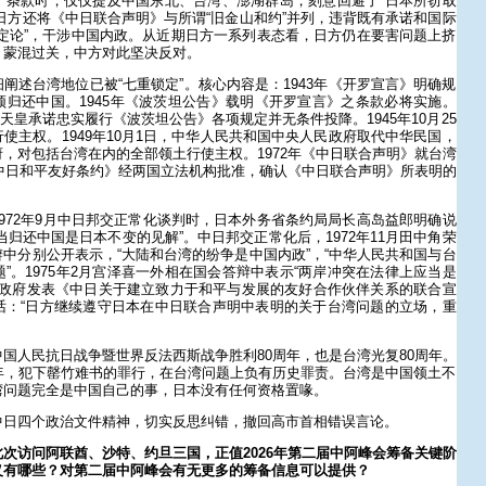
》条款时，仅仅提及中国东北、台湾、澎湖群岛，刻意回避了“日本所窃取
日方还将《中日联合声明》与所谓“旧金山和约”并列，违背既有承诺和国际
定论”，干涉中国内政。从近期日方一系列表态看，日方仍在要害问题上挤
、蒙混过关，中方对此坚决反对。
阐述台湾地位已被“七重锁定”。核心内容是：1943年《开罗宣言》明确规
归还中国。1945年《波茨坦公告》载明《开罗宣言》之条款必将实施。
日本天皇承诺忠实履行《波茨坦公告》各项规定并无条件投降。1945年10月25
使主权。1949年10月1日，中华人民共和国中央人民政府取代中华民国，
，对包括台湾在内的全部领土行使主权。1972年《中日联合声明》就台湾
《中日和平友好条约》经两国立法机构批准，确认《中日联合声明》所表明的
972年9月中日邦交正常化谈判时，日本外务省条约局局长高岛益郎明确说
当归还中国是日本不变的见解”。中日邦交正常化后，1972年11月田中角荣
中分别公开表示，“大陆和台湾的纷争是中国内政”，“中华人民共和国与台
”。1975年2月宫泽喜一外相在国会答辩中表示“两岸冲突在法律上应当是
两国政府发表《中日关于建立致力于和平与发展的友好合作伙伴关系的联合宣
话：“日方继续遵守日本在中日联合声明中表明的关于台湾问题的立场，重
国人民抗日战争暨世界反法西斯战争胜利80周年，也是台湾光复80周年。
年，犯下罄竹难书的罪行，在台湾问题上负有历史罪责。台湾是中国领土不
湾问题完全是中国自己的事，日本没有任何资格置喙。
中日四个政治文件精神，切实反思纠错，撤回高市首相错误言论。
次访问阿联酋、沙特、约旦三国，正值2026年第二届中阿峰会筹备关键阶
义有哪些？对第二届中阿峰会有无更多的筹备信息可以提供？