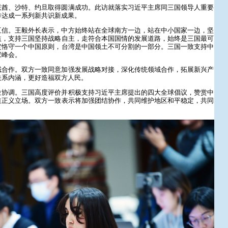
联酋、沙特、约旦取得圆满成功。此访就落实习近平主席同三国领导人重要
作达成一系列新共识新成果。
互信。王毅外长表示，中方始终站在全球南方一边，站在中小国家一边，坚
益，支持三国坚持战略自主，走符合本国国情的发展道路，始终是三国最可
定恪守一个中国原则，台湾是中国领土不可分割的一部分。三国一致支持中
家峰会。
域合作。双方一致同意加强发展战略对接，深化传统领域合作，拓展新兴产
关系内涵，更好造福双方人民。
位协调。三国高度评价并积极支持习近平主席提出的四大全球倡议，赞赏中
道正义立场。双方一致表示将加强团结协作，共同维护地区和平稳定，共同