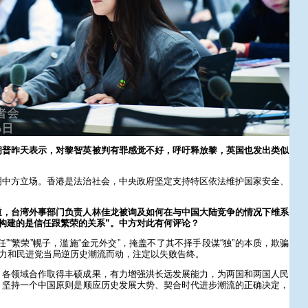
朗普昨天表示，对黎智英被判有罪感觉不好，呼吁释放黎，英国也发出类似
明中方立场。香港是法治社会，中央政府坚定支持特区依法维护国家安全、
。
道，台湾外事部门负责人林佳龙被询及如何在与中国大陆竞争的情况下维系
构建的是信任跟繁荣的关系”。中方对此有何评论？
”“繁荣”幌子，滥施“金元外交”，掩盖不了其不择手段谋“独”的本质，欺骗
势力和民进党当局逆历史潮流而动，注定以失败告终。
，各领域合作取得丰硕成果，有力增强洪长远发展能力，为两国和两国人民
，坚持一个中国原则是顺应历史发展大势、契合时代进步潮流的正确决定，
。