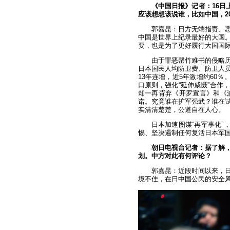
《中国日报》记者：16日
应该想想该说谁，比如中国，2
郭嘉昆：日方无端指责、
中国是世界上纪录最好的大国
要，也是为了更好履行大国国
由于罪恶罄竹难书的侵略历
日本国民人均防卫费、防卫人员
13年连增，近5年激增约60
口原则，强化“延伸威慑”合作，
却一再背弃《开罗宣言》和《
诺。究竟谁在扩军强武？谁在
实清清楚楚，公道自在人心。
日本加速图谋“再军事化”
惕、坚决遏制任何复活日本军
朝日电视台记者：据了解
划。中方对此有何评论？
郭嘉昆：近段时间以来，
境不佳，在日中国公民的安全