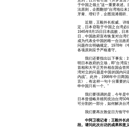
意到，日方在引述《开罗宣言
于中国之领土”这一重要表述。
法原则，企图翻炒“台湾地位未
牙膏、埋钉子，企图混淆视听
近期，王毅外长权威、详细
定，日本窃取于中国之台湾必须
1945年8月15日日本战败，
日，中国政府宣布恢复对台湾行
成为代表全中国的唯一合法政府
问题作出明确规定。1978年
各项原则应予严格遵守。
我们还要指出以下事实：1
明日本政府的立场，即“台湾应
首相和大平正芳外相在国会答辩
湾对立的问题是中国的国内问题
内战”。此外，1998年中日
言》，有这样一句十分重要的
申中国只有一个。”
我们要强调的是，今年是中
日本曾侵略并殖民统治台湾50
可分割的一部分，如何解决台
我们要再次敦促日方恪守
中阿卫视记者：王毅外长此
段。请问此次出访的成果和意