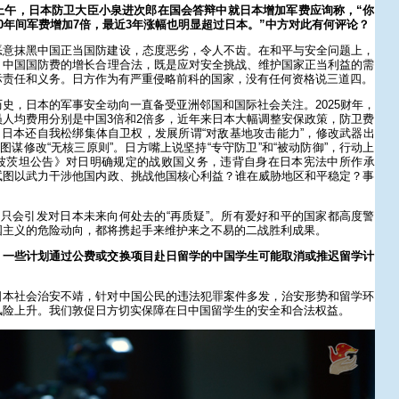
上午，日本防卫大臣小泉进次郎在国会答辩中就日本增加军费应询称，“你
0年间军费增加7倍，最近3年涨幅也明显超过日本。”中方对此有何评论？
恶意抹黑中国正当国防建设，态度恶劣，令人不齿。在和平与安全问题上，
。中国国防费的增长合理合法，既是应对安全挑战、维护国家正当利益的需
际责任和义务。日方作为有严重侵略前科的国家，没有任何资格说三道四。
史，日本的军事安全动向一直备受亚洲邻国和国际社会关注。2025财年，
人均费用分别是中国3倍和2倍多，近年来日本大幅调整安保政策，防卫费
％。日本还自我松绑集体自卫权，发展所谓“对敌基地攻击能力”，修改武器出
图谋修改“无核三原则”。日方嘴上说坚持“专守防卫”和“被动防御”，行动上
波茨坦公告》对日明确规定的战败国义务，违背自身在日本宪法中所作承
试图以武力干涉他国内政、挑战他国核心利益？谁在威胁地区和平稳定？事
，只会引发对日本未来向何处去的“再质疑”。所有爱好和平的国家都高度警
国主义的危险动向，都将携起手来维护来之不易的二战胜利成果。
，一些计划通过公费或交换项目赴日留学的中国学生可能取消或推迟留学计
日本社会治安不靖，针对中国公民的违法犯罪案件多发，治安形势和留学环
风险上升。我们敦促日方切实保障在日中国留学生的安全和合法权益。