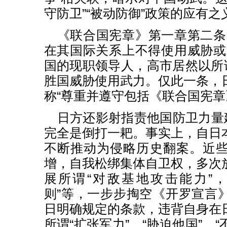
守防卫”“被动防御”政策的应有之
《联合国宪章》第一章第二条
在其国际关系上不得使用威胁或
国的现职领导人，高市居然以所谓
胜国威胁使用武力。仅此一条，
称“尊重并遵守包括《联合国宪章
日方还影射指责他国防卫力量建
完全是倒打一耙。事实上，自日
不断推动为侵略历史翻案。近
增，自我松绑集体自卫权，多次
展所谓“对敌基地攻击能力”
则”等，一步步掏空《开罗宣言
日明确规定的条款，违背自身在
所谓“扩张军力”、“胁迫他国”、