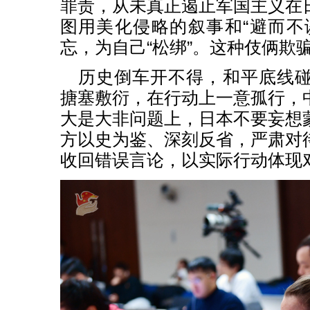
罪责，从未真正遏止军国主义在
图用美化侵略的叙事和“避而不
忘，为自己“松绑”。这种伎俩欺
历史倒车开不得，和平底线
搪塞敷衍，在行动上一意孤行，
大是大非问题上，日本不要妄想
方以史为鉴、深刻反省，严肃对
收回错误言论，以实际行动体现