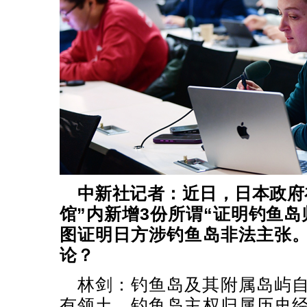
中新社记者：近日，日本政府
馆”内新增3份所谓“证明钓鱼岛
图证明日方涉钓鱼岛非法主张
论？
林剑：钓鱼岛及其附属岛屿
有领土。钓鱼岛主权归属历史