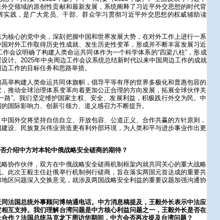
在外交领域的原创性贡献和最新发展，系统阐释了习近平外交思想的时代背
辉实践，是广大党员、干部、群众学习贯彻习近平外交思想的权威辅助读
志为核心的党中央，深刻把握中国和世界发展大势，在对外工作上进行一系
中国对外工作取得历史性成就、发生历史性变革，形成并不断丰富发展习近
事工作会议明确了构建人类命运共同体作为一个科学体系的“四梁八柱”，形成
设计。2025年中央周边工作会议系统总结新时代以来中国周边工作的成就
周边工作的目标任务和思路举措。
们高举构建人类命运共同体旗帜，倡导平等有序的世界多极化和普惠包容的
议，推动全球治理体系变革向着更加公正合理的方向发展，拓展全球伙伴关
一路”。我们坚定维护国家主权、安全、发展利益，积极践行外交为民。中
国的国际影响力、创新引领力、道义感召力不断提升。
，中国外交将坚持自信自立、开放包容、公道正义、合作共赢的方针原则，
国建设、民族复兴伟业营造更有利外部环境，为人类和平与进步事业作出更
能否介绍中方对本轮中俄战略安全磋商的期待？
战略协作伙伴，双方在中俄战略安全磋商机制框架内就共同关心的重大战略
流。此次王毅主任赴俄举行机制例行磋商，旨在落实两国元首达成的重要共
和地区问题深入交换意见，就涉及两国战略安全利益的重要议题加强沟通协
天同法国总统外事顾问博纳通电话。中方消息稿提及，王毅外长表示中法应
定相互支持。我们理解台湾问题是中方核心利益问题之一，王毅外长是否在
上合作？法国总统马克龙下周访华期间，中方会否再次提及台湾问题？