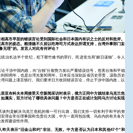
首相高市早苗的错误言论受到国际社会和日本国内有识之士的反对和批评。
挺高市的姿态。赖清德不久前以吃寿司方式表达所谓支持，台湾外事部门妄
鲁无理”的。发言人对此有何评论？
统治长达半个世纪，犯下罄竹难书的罪行。民进党当局“媚日谋独”，令人
论干涉中国内政，向“台独”分裂势力发出严重错误信号，危害台海和平稳
利80周年，也是台湾光复80周年。日本应当深刻反省历史罪责，汲取历史
台湾问题上谨言慎行。我们要求日方收回错误言论，停止干涉中国内政，以
长里亚布科夫本周接受天空新闻采访时表示，俄方正同中方就结束乌克兰危
？如属实，双方讨论了哪些具体问题？中方是否正在或计划同乌方讨论实现
话谈判是解决乌克兰危机的唯一可行出路，我们支持一切有利于和平的努
国安理会常任理事国和负责任大国，中方一直同包括俄、乌在内的有关各方
决发挥建设性作用。
昨天表示“旧金山和约”非法、无效。中方是否认为日本和其他47个“和