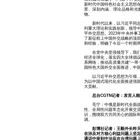
新时代中国特色社会主义思想
景、深刻内涵、理论品格和光
物。
新时代以来，以习近平同
列重大理论和实践创新，领导
平外交思想。2023年中央外
了新征程上中国外交战略的顶层
和经验，明确了今后一个时期
在党中央坚强领导下，我
经济全球化，落实四大全球倡
系网络，推动高质量共建“一带
国特色大国外交全面推进，中
以习近平外交思想为引领
为以中国式现代化全面推进强
大贡献。
总台CGTN记者：发言人
毛宁：中俄是新时代全面
性、全局性问题常态化开展交
识，围绕双方共同关心的国际
调。
彭博社记者：王毅外长昨
在涉及对方核心利益问题上坚
通话中提到中法应在台湾问题