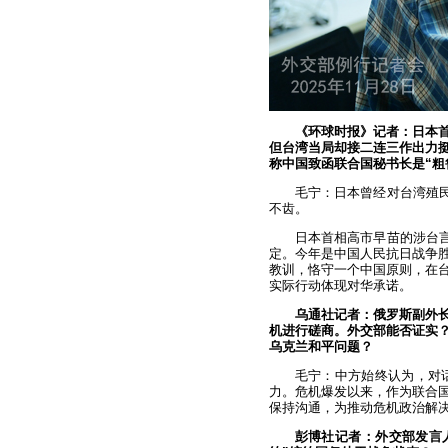
《环球时报》记者：日本
但台湾当局却接二连三作出力
称中国致函联合国秘书长是“粗
毛宁：日本曾经对台湾殖民
不齿。
日本首相高市早苗的涉台言
定。今年是中国人民抗日战争胜
教训，恪守一个中国原则，在
实际行动体现对华承诺。
乌通社记者：俄罗斯副外
机进行磋商。外交部能否证实
乌克兰和平问题？
毛宁：中方始终认为，对
力。危机爆发以来，作为联合
保持沟通，为推动危机政治解
彭博社记者：外交部发言人