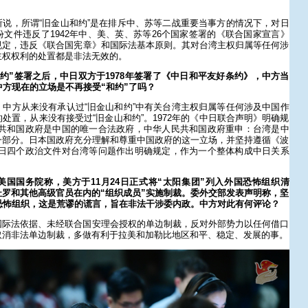
说，所谓“旧金山和约”是在排斥中、苏等二战重要当事方的情况下，对日
文件违反了1942年中、美、英、苏等26个国家签署的《联合国家宣言》
规定，违反《联合国宪章》和国际法基本原则。其对台湾主权归属等任何涉
主权权利的处置都是非法无效的。
约”签署之后，中日双方于1978年签署了《中日和平友好条约》，中方当
中方现在的立场是不再接受“和约”了吗？
中方从来没有承认过“旧金山和约”中有关台湾主权归属等任何涉及中国作
处置，从来没有接受过“旧金山和约”。1972年的《中日联合声明》明确规
民共和国政府是中国的唯一合法政府，中华人民共和国政府重申：台湾是中
一部分。日本国政府充分理解和尊重中国政府的这一立场，并坚持遵循《波
中日四个政治文件对台湾等问题作出明确规定，作为一个整体构成中日关系
国国务院称，美方于11月24日正式将“太阳集团”列入外国恐怖组织清
罗和其他高级官员在内的“组织成员”实施制裁。委外交部发表声明称，坚
恐怖组织，这是荒谬的谎言，旨在非法干涉委内政。中方对此有何评论？
国际法依据、未经联合国安理会授权的单边制裁，反对外部势力以任何借口
取消非法单边制裁，多做有利于拉美和加勒比地区和平、稳定、发展的事。