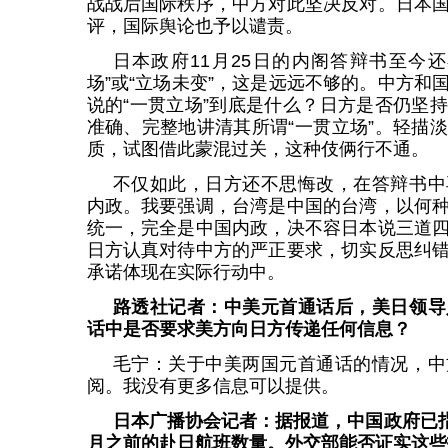
战战后国际秩序，中方对此坚决反对。日本
评，国际舆论也予以谴责。
日本政府11月25日的内阁答辩书至今
场”或“立场未变”，这是远远不够的。中方和
说的“一贯立场”到底是什么？日方是否仍坚
准确、完整地讲清其所谓“一贯立场”。轻描
质，试图借此蒙混过关，这种伎俩行不通。
不仅如此，日方还不思悔改，在答辩书中
内政。我要强调，台湾是中国的台湾，以何
统一，完全是中国内政，决不容日本说三道
日方认真对待中方的严正要求，切实反思纠
承诺体现在实际行动中。
路透社记者：中美元首通话后，美日领导
话中是否要求美方向日方传递任何信息？
毛宁：关于中美两国元首通话的情况，中
阅。我没有更多信息可以提供。
日本广播协会记者：据报道，中国政府已指
月之前的赴日航班数量。外交部能否证实这些