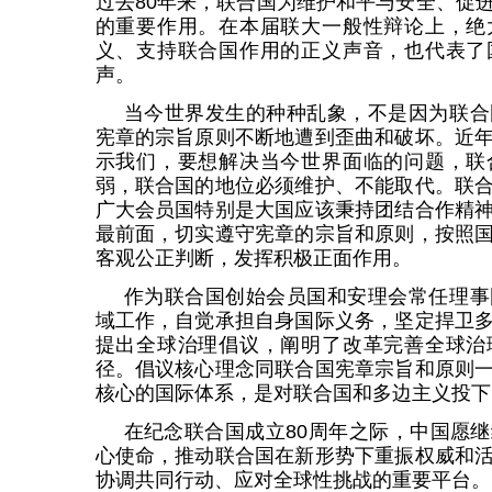
过去80年来，联合国为维护和平与安全、促
的重要作用。在本届联大一般性辩论上，绝
义、支持联合国作用的正义声音，也代表了
声。
当今世界发生的种种乱象，不是因为联合
宪章的宗旨原则不断地遭到歪曲和破坏。近
示我们，要想解决当今世界面临的问题，联
弱，联合国的地位必须维护、不能取代。联
广大会员国特别是大国应该秉持团结合作精
最前面，切实遵守宪章的宗旨和原则，按照
客观公正判断，发挥积极正面作用。
作为联合国创始会员国和安理会常任理事
域工作，自觉承担自身国际义务，坚定捍卫
提出全球治理倡议，阐明了改革完善全球治
径。倡议核心理念同联合国宪章宗旨和原则
核心的国际体系，是对联合国和多边主义投下的
在纪念联合国成立80周年之际，中国愿
心使命，推动联合国在新形势下重振权威和
协调共同行动、应对全球性挑战的重要平台。