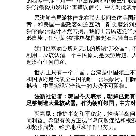
的粗暴干涉，对一个中国原则和中美三个联
独”分裂势力发出严重错误信号。中方对此表
民进党当局派林佳龙在联大期间窜访美国纽
背，和美国一些政客勾连互动，削尖脑袋到处
独”的政治诡计昭然若揭。我们正告民进党当局
必自毙，任何谋“独”挑衅都是搬起石头砸自己
我们也奉劝台所剩无几的所谓“邦交国”，
利用，应该认清一个中国原则是大势所趋、人
起没有任何前途。
世界上只有一个中国，台湾是中国领土不
和国政府是代表全中国的唯一合法政府。国
撼动，中国实现完全统一的大势不可阻挡。
法新社记者：韩国今天表示，朝鲜已拥有
足够制造大量核武器。作为朝鲜邻国，中方对
郭嘉昆：维护半岛和平稳定，推动半岛问
同利益。希望有关方正视半岛问题症结和根
和紧张局势、维护地区和平作出努力。