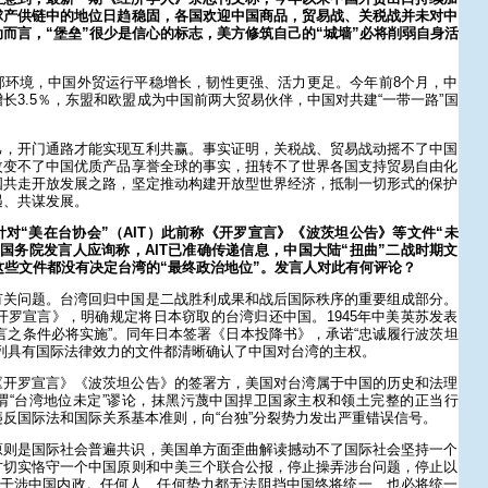
球产供链中的地位日趋稳固，各国欢迎中国商品，贸易战、关税战并未对中
而言，“堡垒”很少是信心的标志，美方修筑自己的“城墙”必将削弱自身活
？
部环境，中国外贸运行平稳增长，韧性更强、活力更足。今年前8个月，中
长3.5％，东盟和欧盟成为中国前两大贸易伙伴，中国对共建“一带一路”国
己，开门通路才能实现互利共赢。事实证明，关税战、贸易战动摇不了中国
改变不了中国优质产品享誉全球的事实，扭转不了世界各国支持贸易自由化
国共走开放发展之路，坚定推动构建开放型世界经济，抵制一切形式的保护
遇、共谋发展。
对“美在台协会”（AIT）此前称《开罗宣言》《波茨坦公告》等文件“未
国务院发言人应询称，AIT已准确传递信息，中国大陆“扭曲”二战时期文
这些文件都没有决定台湾的“最终政治地位”。发言人对此有何评论？
有关问题。台湾回归中国是二战胜利成果和战后国际秩序的重要组成部分。
《开罗宣言》，明确规定将日本窃取的台湾归还中国。1945年中美英苏发表
言之条件必将实施”。同年日本签署《日本投降书》，承诺“忠诚履行波茨坦
列具有国际法律效力的文件都清晰确认了中国对台湾的主权。
《开罗宣言》《波茨坦公告》的签署方，美国对台湾属于中国的历史和法理
谓“台湾地位未定”谬论，抹黑污蔑中国捍卫国家主权和领土完整的正当行
反国际法和国际关系基本准则，向“台独”分裂势力发出严重错误信号。
原则是国际社会普遍共识，美国单方面歪曲解读撼动不了国际社会坚持一个
方切实恪守一个中国原则和中美三个联合公报，停止操弄涉台问题，停止以
止干涉中国内政。任何人、任何势力都无法阻挡中国终将统一、也必将统一