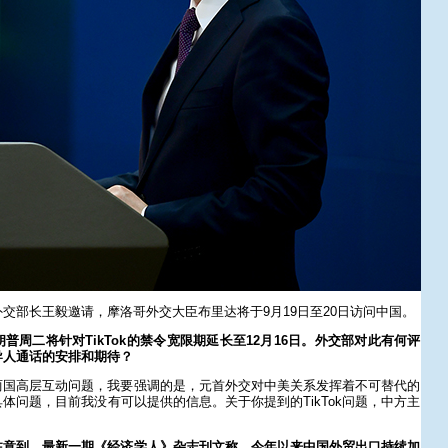
交部长王毅邀请，摩洛哥外交大臣布里达将于9月19日至20日访问中国。
普周二将针对TikTok的禁令宽限期延长至12月16日。外交部对此有何评
导人通话的安排和期待？
两国高层互动问题，我要强调的是，元首外交对中美关系发挥着不可替代的
体问题，目前我没有可以提供的信息。关于你提到的TikTok问题，中方主
注意到，最新一期《经济学人》杂志刊文称，今年以来中国外贸出口持续加