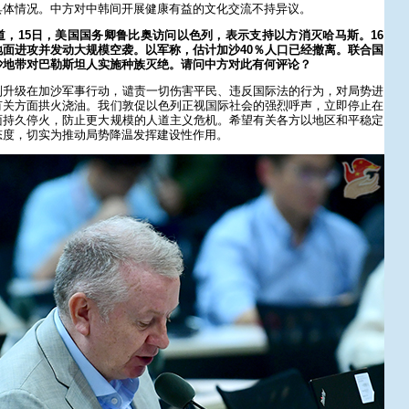
具体情况。中方对中韩间开展健康有益的文化交流不持异议。
，15日，美国国务卿鲁比奥访问以色列，表示支持以方消灭哈马斯。16
面进攻并发动大规模空袭。以军称，估计加沙40％人口已经撤离。联合国
沙地带对巴勒斯坦人实施种族灭绝。请问中方对此有何评论？
列升级在加沙军事行动，谴责一切伤害平民、违反国际法的行为，对局势进
有关方面拱火浇油。我们敦促以色列正视国际社会的强烈呼声，立即停止在
面持久停火，防止更大规模的人道主义危机。希望有关各方以地区和平稳定
态度，切实为推动局势降温发挥建设性作用。