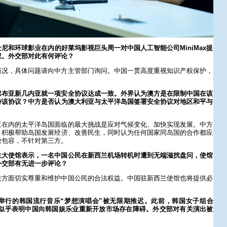
尼和环球影业在内的好莱坞影视巨头周一对中国人工智能公司MiniMax提
权。外交部对此有何评论？
情况，具体问题请向中方主管部门询问。中国一贯高度重视知识产权保护，
。
巴布亚新几内亚就一项安全协议达成一致。外界认为澳方是在限制中国在该
待该协议？中方是否认为澳大利亚与太平洋岛国签署安全协议对地区和平与
亚在内的太平洋岛国面临的最大挑战是应对气候变化、加快实现发展。中方
，积极帮助岛国发展经济、改善民生，同时认为任何国家同岛国的合作都应
放包容，不针对第三方。
兰大使馆表示，一名中国公民在新西兰机场转机时遭到无端滋扰盘问，使馆
外交部有无进一步评论？
关方面切实尊重和维护中国公民的合法权益。中国驻新西兰使馆也将提供必
举行的韩国流行音乐“梦想演唱会”被无限期推迟。此前，韩国女子组合
。这似乎表明中国向韩国娱乐业重新开放市场存在障碍。外交部对有关演出被