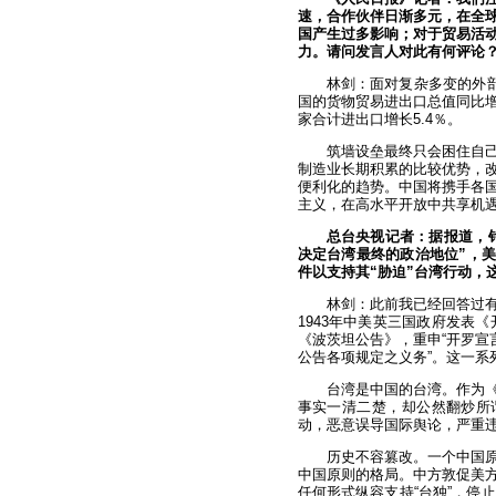
速，合作伙伴日渐多元，在全
国产生过多影响；对于贸易活动
力。请问发言人对此有何评论
林剑：面对复杂多变的外
国的货物贸易进出口总值同比增
家合计进出口增长5.4％。
筑墙设垒最终只会困住自
制造业长期积累的比较优势，
便利化的趋势。中国将携手各
主义，在高水平开放中共享机
总台央视记者：据报道，针
决定台湾最终的政治地位”，美
件以支持其“胁迫”台湾行动，
林剑：此前我已经回答过
1943年中美英三国政府发表
《波茨坦公告》，重申“开罗宣
公告各项规定之义务”。这一系
台湾是中国的台湾。作为
事实一清二楚，却公然翻炒所
动，恶意误导国际舆论，严重违
历史不容篡改。一个中国
中国原则的格局。中方敦促美
任何形式纵容支持“台独”，停