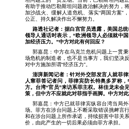
坦问题上的一贯立场。当前，巴勒斯坦问题
有助于推动巴勒斯坦问题政治解决的努力，
加沙战火、缓解人道危机、落实“两国方案”
公正、持久解决作出不懈努力。
路透社记者：据白宫官员透露，美国总统
领导人通话时表示，“欧洲领导人必须就中
加经济压力。”中方对此有何回应？
郭嘉昆：中方在乌克兰危机问题上一贯秉
场危机的制造者，也不是当事方，我们坚决
对中方施加所谓“经济压力”。
澎湃新闻记者：针对外交部发言人就菲律
人窜菲答记者问，菲律宾防长特奥多罗称，
方。台湾“官员”来访系菲主权。林佳龙未会
策，但中方不应就此对菲指手画脚。中方对此
郭嘉昆：中方已就菲律宾纵容台湾当局外
场。菲方在涉台问题上不断采取错误挑衅言
和在涉台问题上所作承诺，持续损害中菲关
价，由此产生的一切后果必须由菲方承担。