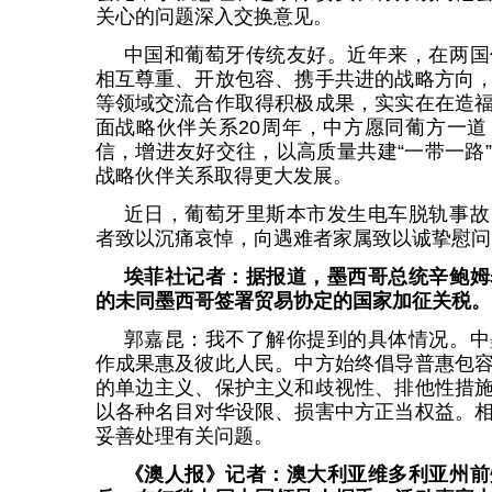
关心的问题深入交换意见。
中国和葡萄牙传统友好。近年来，在两国
相互尊重、开放包容、携手共进的战略方向
等领域交流合作取得积极成果，实实在在造
面战略伙伴关系20周年，中方愿同葡方一
信，增进友好交往，以高质量共建“一带一路
战略伙伴关系取得更大发展。
近日，葡萄牙里斯本市发生电车脱轨事故
者致以沉痛哀悼，向遇难者家属致以诚挚慰问
埃菲社记者：据报道，墨西哥总统辛鲍姆
的未同墨西哥签署贸易协定的国家加征关税。
郭嘉昆：我不了解你提到的具体情况。中
作成果惠及彼此人民。中方始终倡导普惠包
的单边主义、保护主义和歧视性、排他性措
以各种名目对华设限、损害中方正当权益。
妥善处理有关问题。
《澳人报》记者：澳大利亚维多利亚州前