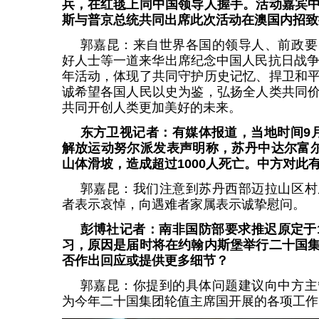
兵，在红毯上同中国领导人握手。活动嘉宾
斯与普京总统共同出席此次活动在澳国内招致
郭嘉昆：来自世界各国的领导人、前政要
好人士等一道来华出席纪念中国人民抗日战争
年活动，体现了共同守护历史记忆、捍卫和
诚希望各国人民以史为鉴，弘扬全人类共同
共同开创人类更加美好的未来。
东方卫视记者：有媒体报道，当地时间9
解放运动努尔派发表声明称，苏丹中达尔富尔
山体滑坡，造成超过1000人死亡。中方对此
郭嘉昆：我们注意到苏丹西部迈拉山区村
者表示哀悼，向遇难者家属表示诚挚慰问。
彭博社记者：南非国防部要求推迟原定于
习，原因是届时将在约翰内斯堡举行二十国
否作出回应或提供更多细节？
郭嘉昆：你提到的具体问题建议向中方主
为今年二十国集团轮值主席国开展的各项工作