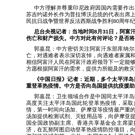
中方理解并尊重印尼政府因国内需要作出
苏吉约诺外长作为普拉博沃总统的代表出席
民抗日战争暨世界反法西斯战争胜利80周年
总台央视记者：当地时间8月31日，阿富
伤亡和财产损失。中方对此有何评论？是否将
郭嘉昆：中方密切关注阿富汗东部库纳尔
亡，对遇难者表示深切哀悼，向遇难者家属
相信阿富汗人民在阿富汗政府领导下一定能
方愿根据阿富汗的需求，提供力所能及的救灾
《中国日报》记者：近期，多个太平洋岛
重登革热疫情。中方是否向岛国提供抗疫援助
郭嘉昆：卫生领域合作是中国同太平洋岛
高度关注太平洋岛国此轮登革热疫情，采取
情，第一时间向汤加、萨摩亚等疫情最严重
汤加提供检测试剂、灭蚊用品等，向萨摩亚
国全国政协副主席、香港共享基金会主席梁
济，在瓦努阿图启动登革热疫情防控项目，