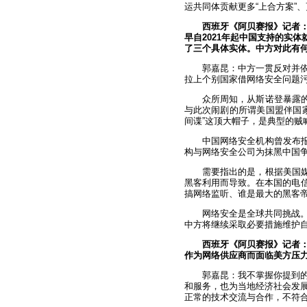
运共同体贡献更多“上合方案”、
西班牙《阿贝赛报》记者
早自2021年起中国支持的实
了三个具体实体。中方对此有
郭嘉昆：中方一贯反对并
拉上个别国家借网络安全问题
众所周知，从斯诺登暴露的
与此次闹剧的所谓美国盟伴国
间谍”这顶大帽子，是典型的贼
中国网络安全机构曾发布报
构与网络安全公司为抹黑中国
需要指出的是，根据美国媒
黑客利用而导致。在本国的电信
搞网络监听、谁是最大的黑客
网络安全是全球共同挑战
中方将继续采取必要措施维护
西班牙《阿贝赛报》记者
作为网络供应商而面临美方压
郭嘉昆：我不掌握你提到
和服务，也为当地经济社会发
正常的技术交流与合作，不符