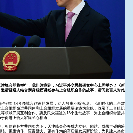
天津峰会即将举行，我们注意到，习近平外交思想研究中心上周举办了《新
，邀请普通人结合亲身经历讲述参与上合组织合作的故事，请问发言人对此
海合作组织各领域合作蓬勃发展，动人故事不断涌现。《新时代的上合故
建上合组织命运共同体和上合组织发展的重要论述为主线，收录了上合组织
等领域开展互利合作、惠及民众福祉的18个生动故事，为上合组织命运共
助于促进上合大家庭民心相通。
即，相信在各方共同努力下，天津峰会必将成为友好、团结、成果丰硕的盛
团结、更重协作、更富活力、更有作为的高质量发展新阶段，为构建人类命