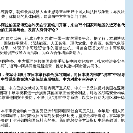
总统普京、朝鲜最高领导人金正恩等来华出席中国人民抗日战争暨世界反法
。关于你提到的具体问题，建议向中方主管部门了解。
阿拉伯国家博览会昨天在宁夏银川开幕，来自75个国家和地区的近万名代
会的主宾国与会。发言人有何评论？
13年建立以来，已成为中阿共建“一带一路”的重要平台。据了解，本届博览
题，围绕数字经济、清洁能源、人工智能、现代农业、水资源、智慧气象等
作成果，体现了中阿经贸合作的蓬勃生机。博览会还首次举办中阿银联
化及知识产权等方面活动，为双方合作增添新动力。
中国举办。中方愿同阿拉伯国家携手弘扬中阿友好精神，扎实推进务实合
作格局”，谱写中阿共同发展新篇章，推动构建中阿命运共同体。
，美军计划9月在日本举行联合演习期间，向日本境内部署“堤丰”中程导
。中导系统将在演习训练结束后撤离。中方对此有何评论？
报道。中方已多次就相关问题表明严重关切。中方一贯坚决反对美国在亚洲
日部署中导系统将进一步损害其他国家正当安全利益，对地区战略安全构成
尊重他国安全关切，不得引入“堤丰”中导系统，以实际行动为地区和平稳
日本军事安全动向一直备受亚洲邻国和国际社会高度关注。今年是中国人民
利80周年，我们敦促日方深刻反省侵略历史，坚持走和平道路，在军事安
步失信于亚洲邻国和国际社会的事。我们也敦促美方汲取历史经验教训，把
是相反。