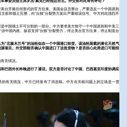
军事委员会主席罗杰·威克已经抵达台北。外交部对此有何评论？
对美台开展任何形式的官方往来。美国会议员窜台，严重违反一个中国原则
主权和领土完整，向“台独”分裂势力发出严重错误信号。中方对此强烈不
湾是中国领土不可分割的一部分。中方要求美方恪守一个中国原则和中美三
涉中国内政、纵容支持“台独”分裂势力，停止美台官方往来，停止制造台
为“北极木兰号”的油轮似在一个中国港口卸货。该油轮装载的液化天然气
能源项目。外交部能否确认中国进口了这批货物？是否担心此类进口可能招
的有关情况。
国和巴西外长昨晚进行了通话。双方是否讨论了中国、巴西甚至印度协调应
话的有关情况，中方已经发布了消息稿。中方在关税问题上的立场是一贯