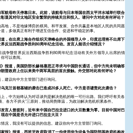
海军航母昨天停靠日本。此前，该航母与日本等国在西太平洋水域举行联合
在彰显其对印太地区安全繁荣的持续关注和投入。请问中方对此有何评论？
的高地，不是地缘博弈的棋局。和平发展、合作共赢是本地区人民的共同愿
一道，多做真正有利于增进互信合作、促进和平稳定的事。
报道，在出席上海合作组织天津峰会的外国领导人中，印度总理将不出席下
界反法西斯战争胜利80周年纪念活动。发言人能否介绍情况？
日战争暨世界反法西斯战争胜利80周年纪念活动有关外方领导人出席的情
，你可以查阅。
闻》报道，美国防部长赫格塞思正寻求与中国防长通话，但中方尚未明确答
特朗普政府上任以来美中两军高层的首次接触。外交部对此有何评论？
题，建议向中方主管部门进行询问。
乌克兰首都基辅的袭击已造成20多人死亡。中方是否谴责此次袭击？
题上，中方始终认为对话谈判是解决危机的唯一可行出路。我们呼吁有关各
级、各方不拱火”三原则，推动局势降温，为政治解决危机积累条件。
部发言人曾提到，近年来中国自巴拉圭进口的大豆数量为零。目前中国对巴
？现在中国是否允许进口巴拉圭大豆？
体情况，我没有可以提供的信息。建议你向中方主管部门询问。
国家报》报道，西班牙政府取消了一份使用华为设备为国防部等政府机构改