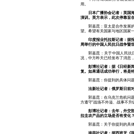
用。
日本广播协会记者：英国
演训。英方表示，此次停靠旨
郭嘉昆：亚太是合作发展
望。希望有关国家与地区国家
印度报业托拉斯记者：据
周举行的中国人民抗日战争暨世
郭嘉昆：关于中国人民抗
况，中方昨天已经发布了消息
彭博社记者：据《日经新
复。如果通话成功举行，将是
郭嘉昆：你提到的具体问
法新社记者：俄罗斯日前对
郭嘉昆：在乌克兰危机问
方遵守“战场不外溢、战事不升
彭博社记者：去年，外交
拉圭农产品的立场是否有变化
郭嘉昆：关于你提到的具
埃菲社记者：据西班牙《