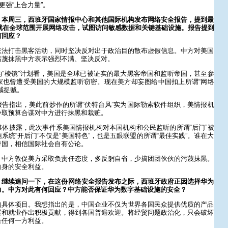
更强“上合力量”。
：本周三，西班牙国家情报中心和其他国际机构发布网络安全报告，提到最
体就在全球范围开展网络攻击，试图访问敏感数据和关键基础设施。报告提到
何回应？
依法打击黑客活动，同时坚决反对出于政治目的散布虚假信息。中方对美国
污蔑抹黑中方表示强烈不满、坚决反对。
“棱镜”计划看，美国是全球已被证实的最大黑客帝国和监听帝国，甚至参
家也曾遭受美国的大规模监听窃密。现在美方却妄图给中国扣上所谓“网络
喊捉贼。
告指出，美此前炒作的所谓“伏特台风”实为国际勒索软件组织，美情报机
争取预算合谋对中方进行抹黑和栽赃。
体披露，此次事件系美国情报机构对本国机构和公民监听的所谓“后门”被
系统“开后门”不仅是“美国特色”，也是五眼联盟的所谓“最佳实践”。谁在大
帝国，相信国际社会自有公论。
。中方敦促美方采取负责任态度，多反躬自省，少搞团团伙伙的污蔑抹黑。
自身的安全利益。
：继续追问一下，在这份网络安全报告发布之际，西班牙政府正因选择华为
力。中方对此有何回应？中方能否保证华为数字基础设施的安全？
的具体项目。我想指出的是，中国企业不仅为世界各国民众提供优质的产品
展和就业作出积极贡献，得到各国普遍欢迎。将经贸问题政治化，只会破坏
合任何一方利益。