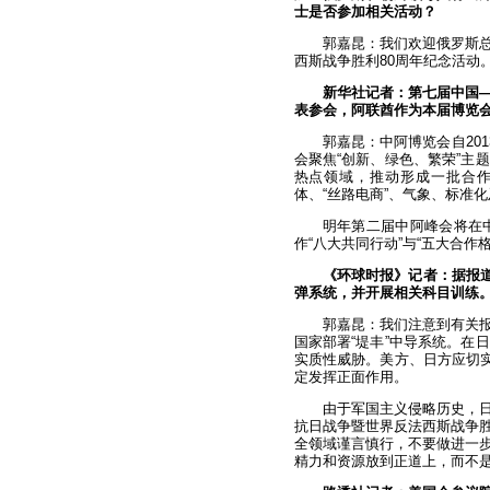
士是否参加相关活动？
郭嘉昆：我们欢迎俄罗斯
西斯战争胜利80周年纪念活动
新华社记者：第七届中国—
表参会，阿联酋作为本届博览
郭嘉昆：中阿博览会自20
会聚焦“创新、绿色、繁荣”主
热点领域，推动形成一批合
体、“丝路电商”、气象、标准
明年第二届中阿峰会将在
作“八大共同行动”与“五大合
《环球时报》记者：据报道
弹系统，并开展相关科目训练
郭嘉昆：我们注意到有关
国家部署“堤丰”中导系统。在
实质性威胁。美方、日方应切实
定发挥正面作用。
由于军国主义侵略历史，
抗日战争暨世界反法西斯战争胜
全领域谨言慎行，不要做进一
精力和资源放到正道上，而不