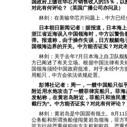
国政府上缴在华芯片销售收入的15％，以
对此有何评论？（英国广播公司亦问及）
林剑：在美输华芯片问题上，中方已经
日本朝日新闻记者：据报道，日本海上
浙江省近海误入中国领海时，中方以警告
弹。报道称，由于操作失误，日方舰艇电
国领海边界的开关。中方能否证实？对此
林剑：关于去年7月日本海上自卫队舰
方已阐述了有关立场。根据中国法律有关
国领海须经中国政府批准。对于未经中方
用船只，中方会依法依规处置。
彭博社记者：周一，一艘中国船只似
附近用水炮攻击了一艘菲律宾船只。菲海
发帖称，在黄岩岛附近，菲船只和渔民遭
截行为”。中方能否证实？对此有何评论？
林剑：黄岩岛是中国固有领土。8月1
公务船和所谓渔船侵闯黄岩岛领海，菲方
菲方行径严重侵犯中方主权和权益，严重