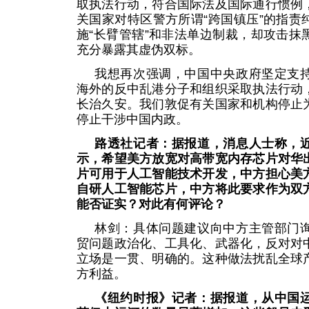
取执法行动，符合国际法及国际通行惯例
关国家对特区警方所谓“跨国镇压”的指责
施“长臂管辖”和非法单边制裁，却攻击抹
充分暴露其虚伪双标。
我想再次强调，中国中央政府坚定支
海外的反中乱港分子和组织采取执法行动
长治久安。我们敦促有关国家和机构停止
停止干涉中国内政。
路透社记者：据报道，消息人士称，
示，希望美方放宽对高带宽内存芯片对华
片可用于人工智能技术开发，中方担心美
自研人工智能芯片，中方将此要求作为双
能否证实？对此有何评论？
林剑：具体问题建议向中方主管部门
贸问题政治化、工具化、武器化，反对对
立场是一贯、明确的。这种做法扰乱全球
方利益。
《纽约时报》记者：据报道，从中国