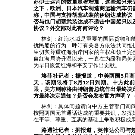
苏伊士运河的数量显著增加，这些船只未
之下，欧洲、日本汽车制造商运输汽车仍
称，中国与支持胡塞武装的伊朗达成协议
否与也门胡塞武装达成不袭击中国船只以
协议？外交部对此有何评论？
林剑：红海水域是重要的国际货物和
扰民船的行为，呼吁有关各方依法共同维
应切实尊重红海沿岸国家的主权和领土完
自红海局势升温以来，一直在为缓和局势
为早日恢复红海和平安宁作出贡献。
埃菲社记者：据报道，中美两国5月商
天，该期限将于8月12日到期。中方此
限，美方则称将由特朗普总统作出最终决
方最终决定通知？是否会发布官方声明？
林剑：具体问题请向中方主管部门询
按照两国元首通话达成的重要共识，发挥
在平等、尊重、互惠的基础上争取积极成
路透社记者：据报道，英伟达公司与