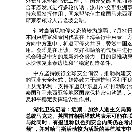
外长和东盟秘书长工作，中国外交部同柬埔
合事态发展进行多轮传话，派出外交部亚洲
持东盟发挥作用，同东盟轮值主席国马来西
席柬泰领导人吉隆坡会晤。
针对当前现地停火态势较为脆弱，7月30
东同柬埔寨和泰国代表在上海举行中柬泰三
方向中方重申，将遵守停火共识，赞赏中国
用。会晤是在坦诚、友好和融洽的气氛中进
式会晤是中方的最新外交努力，目的是推动
尽快恢复柬泰边境和平稳定创造条件。
中方坚持践行全球安全倡议，推动构建安
的亚洲安全模式，始终致力于维护地区和平
上从无私利，支持东盟以“东盟方式”推动政
泰国和马来西亚等地区国家保持密切沟通，
复和平稳定发挥建设性作用。
湖北卫视记者：近期，加沙人道主义局势
总统马克龙、英国首相斯塔默均表示可能在
与此同时，有报道称以色列安全内阁仍在考
领”，并对哈马斯活动较为活跃的某些城市中