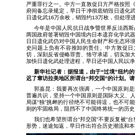
严重罪行之一。中方一直敦促日方严格按照
府间备忘录规定，早日干净彻底销毁日遗化
日遗化武16万余枚，销毁约13万枚，但处理
今年是中国人民抗日战争暨世界反法西斯
两国政府签署销毁中国境内日本遗弃化学武器
日日遗化武仍对中国人民生命财产和生态环
史问题上负有不容推卸的责任。中方敦促日
切，深刻反省侵略罪责、恪守承诺，切实加
加快日遗化武处理进程，早日还中国人民以净
新华社记者：据报道，由于“过境”纽约
迟了窜访拉美地区所谓台“邦交国”的计划。
郭嘉昆：我要再次强调，一个中国原则是
普遍共识，坚持一个中国原则是国际大义、
局谋“独”挑衅的行径绝不可能得逞，也不可
则的牢固格局，阻挡不了中国终将统一的历史
我们也希望所谓台“邦交国”不要反复被“
形势，迷途知返，早日作出符合历史潮流和本