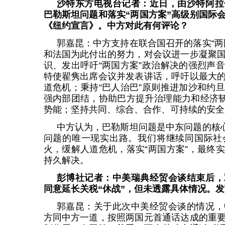
沙特东方电视台记者：近日，由沙特阿拉
巴勒斯坦问题和落实“两国方案”高级别国际
《纽约宣言》。中方对此有何评论？
郭嘉昆：中方支持在联合国召开的落实“两
和法国为此付出的努力，对会议进一步凝聚
识、发出呼吁“两国方案”政治解决的强烈声
特使翟隽出席会议并发表讲话，呼吁以最大
道危机；秉持“巴人治巴”原则推进加沙和约
强内部团结，协助巴方提升治理能力和经济韧
势能；坚持共同、综合、合作、可持续的安全
中方认为，巴勒斯坦问题是中东问题的核心
问题的唯一现实出路。我们将继续同国际社
火，缓解人道危机，落实“两国方案”，最终
持久解决。
彭博社记者：中美瑞典经贸会谈结束后，
同意延长关税“休战”，但未透露具体情况。
郭嘉昆：关于此次中美经贸会谈的情况，
方同中方一道，按照两国元首通话达成的重