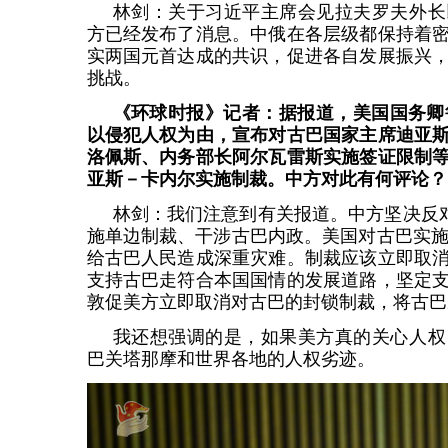
林剑：关于习近平主席会见拉夫罗夫外长
方已经发布了消息。中俄在各层级都保持着
实两国元首达成的共识，促进各自发展振兴
挑战。
《环球时报》记者：据报道，美国国务卿
以侵犯人权为由，宣布对古巴国家主席迪亚
洛佩斯、内务部长阿尔瓦雷斯实施签证限制
亚斯－卡内尔实施制裁。中方对此有何评论？
林剑：我们注意到有关报道。中方坚决反对
施单边制裁、干涉古巴内政。美国对古巴实施
给古巴人民造成深重灾难。制裁应该立即取
支持古巴走符合本国国情的发展道路，坚定
敦促美方立即取消对古巴的封锁制裁，将古巴
我还想强调的是，如果美方真的关心人权
巴关塔那摩和世界各地的人权劣迹。