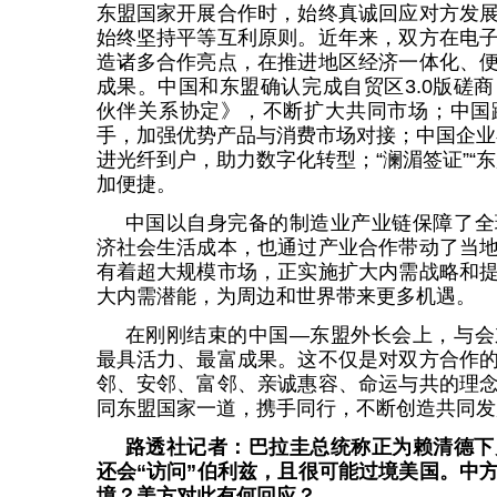
东盟国家开展合作时，始终真诚回应对方发
始终坚持平等互利原则。近年来，双方在电
造诸多合作亮点，在推进地区经济一体化、
成果。中国和东盟确认完成自贸区3.0版磋
伙伴关系协定》，不断扩大共同市场；中国
手，加强优势产品与消费市场对接；中国企业
进光纤到户，助力数字化转型；“澜湄签证”“
加便捷。
中国以自身完备的制造业产业链保障了全
济社会生活成本，也通过产业合作带动了当
有着超大规模市场，正实施扩大内需战略和
大内需潜能，为周边和世界带来更多机遇。
在刚刚结束的中国—东盟外长会上，与会
最具活力、最富成果。这不仅是对双方合作
邻、安邻、富邻、亲诚惠容、命运与共的理
同东盟国家一道，携手同行，不断创造共同发
路透社记者：巴拉圭总统称正为赖清德下
还会“访问”伯利兹，且很可能过境美国。中
境？美方对此有何回应？