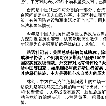
胁”。中方对此表示强烈不满和坚决反对，已
台湾是中国领土不可分割的一部分，台湾
台湾问题是中国人自己的事。中国坚持走和
策，有关国防建设和军事活动正当合理，同
际法和国际惯例。
今年是中国人民抗日战争暨世界反法西斯
方深刻反省历史罪责，认真汲取历史教训，停
华议题为自身强军扩武寻找借口，以免进一步
路透社记者：美国总统特朗普威胁称，除
成和平协议，否则将对俄罗斯商品征收100
国家实施次级制裁。外交部对此有何评论？
胁中国等国家，如果继续与俄罗斯进行贸易，
其他惩罚措施。中方是否担心来自美方的压力
林剑：中方在乌克兰危机问题上的立场一
话谈判是解决乌克兰危机的唯一可行出路。
和“长臂管辖”，关税战没有赢家，胁迫施压
动乌危机政治解决进一步营造氛围、积累条
情。