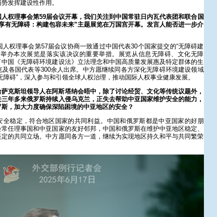
局势发挥建设性作用。
人权理事会第59届会议开幕，我们关注到中国常驻日内瓦代表团和联合国
享有无障碍：构建包容未来”主题展览在万国宫开幕。发言人能否进一步介
国人权理事会第57届会议协商一致通过中国代表30个国家提交的“无障碍建
，举办本次展览是落实该决议的重要举措。展览从信息无障碍、文化无障
了中国《无障碍环境建设法》立法理念和中国高质量发展惠及特定群体的生
及各国代表等300余人出席。中方愿继续同各方深化无障碍环境建设领域
无障碍”，深入参与和引领全球人权治理，推动国际人权事业健康发展。
哈萨克斯坦领导人在阿斯塔纳会晤中，除了讨论经贸、文化等传统议题外，
去三年多来俄罗斯持续入侵乌克兰，正失去帮助中亚国家维护安全的能力，
罗斯，加大力度确保深陷困境的中亚地区的安全？
安全稳定，符合地区国家的共同利益。中国和俄罗斯都是中亚国家的好朋
会常任理事国和中亚国家的友好邻邦，中国和俄罗斯在维护中亚地区稳定、
坚定的共同立场。中方愿同各方一道，继续为实现地区持久和平与共同繁荣