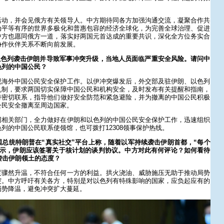
活动，并会见俄方有关领导人。中方期待同各方加强沟通交流，凝聚合作共
动平等有序的世界多极化和普惠包容的经济全球化，为完善全球治理、促进
中方也愿同俄方一道，落实好两国元首达成的重要共识，深化全方位务实合
协作伙伴关系不断向前发展。
以色列袭击伊朗并导致军事冲突升级，当地人员面临严重安全风险。请问中
色列的中国公民？
视海外中国公民安全保护工作。以伊冲突爆发后，外交部及驻伊朗、以色列
机制，要求两国切实保障中国公民和机构安全，及时发布有关提醒和指南，
持密切联系，指导他们做好安全防范和紧急避险，并为撤离的中国公民积极
公民安全撤离至周边国家。
同相关部门，全力做好在伊朗和以色列的中国公民安全保护工作，迅速组织
列的中国公民联系使领馆，也可拨打12308领事保护热线。
总统特朗普在“真实社交”平台上称，随着以军持续袭击伊朗首都，“每个
表示，伊朗应该签署关于核计划的谈判协议。中方对此有何评论？如何看待
袭击伊朗领土的态度？
度骤然升温，不符合任何一方的利益。拱火浇油、威胁施压无助于推动局势
突。中方呼吁有关各方，特别是对以色列有特殊影响的国家，应负起应有的
局势降温，避免冲突扩大蔓延。