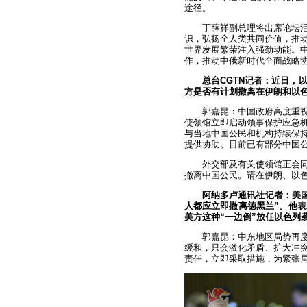
途径。
丁薛祥副总理将出席论坛
识，弘扬全人类共同价值，推
世界发展繁荣注入强劲动能。
作，推动中俄新时代全面战略
总台CGTN记者：近日，
方是否有计划撤离在伊朗和以
郭嘉昆：中国政府高度重
使领馆立即启动领事保护应急
与当地中国公民和机构持续保
提供协助。目前已有部分中国
外交部及有关使领馆正会
撤离中国公民。请在伊朗、以色
阿纳多卢通讯社记者：美国
人都应立即撤离德黑兰”。他
美方这种“一边倒”放任以色列
郭嘉昆：中东地区局势再
缓和，只会激化矛盾、扩大冲
责任，立即采取措施，为紧张