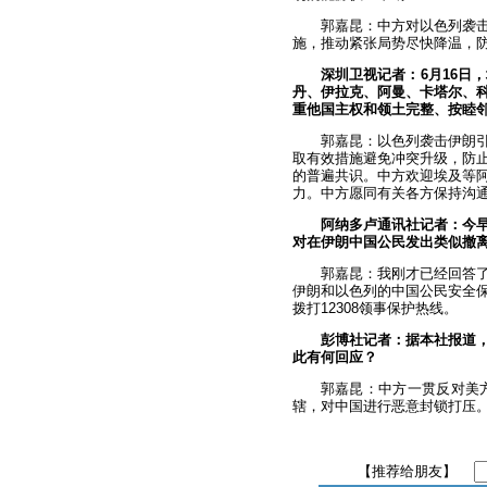
郭嘉昆：中方对以色列袭
施，推动紧张局势尽快降温，
深圳卫视记者：6月16日
丹、伊拉克、阿曼、卡塔尔、科
重他国主权和领土完整、按睦
郭嘉昆：以色列袭击伊朗
取有效措施避免冲突升级，防
的普遍共识。中方欢迎埃及等
力。中方愿同有关各方保持沟
阿纳多卢通讯社记者：今
对在伊朗中国公民发出类似撤
郭嘉昆：我刚才已经回答
伊朗和以色列的中国公民安全
拨打12308领事保护热线。
彭博社记者：据本社报道
此有何回应？
郭嘉昆：中方一贯反对美
辖，对中国进行恶意封锁打压。
【推荐给朋友】