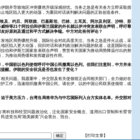
击伊朗并导致地区冲突骤然升级深感担忧。当务之急是有关各方立即采取措
防止地区陷入更大的动荡，为重回对话谈判解决问题的正轨创造条件。
，埃及、约旦、阿联酋、巴基斯坦、巴林、土耳其、阿尔及利亚、沙特、苏
威特等21个阿拉伯和伊斯兰国家的外长就以伊冲突发表联合声明，呼吁尊
邻友好原则及通过和平方式解决争端。中方对此有何评论？
引发地区局势骤然升级，国际社会对此高度关注。当务之急是停火止战，采
止地区陷入更大动荡，回归对话和谈判政治解决问题的轨道，这是国际社会
阿拉伯和伊斯兰国家发表联合声明，赞赏有关国家为推动局势降温付出的努
通，为推动局势缓和发挥建设性作用。
早，中国驻以色列使馆呼吁中国公民撤离以色列。但我们注意到，中方并未
离提醒。伊朗的安全状况是否也发生了变化？
了相关问题。我愿重申，外交部及有关使领馆正会同相关部门，全力做好在
保护工作，迅速组织撤离中国公民。请在伊、以的中国公民联系使领馆，或
，迫于美方压力，台湾当局将华为与中芯国际列入台方实体名单。外交部对
方将科技和经贸问题政治化，泛化国家安全概念、滥用出口管制和长臂管
民进党当局“跪美媚美”只会害台、毁台。
【打印文章】