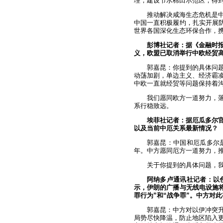
理，建设节水棉田示范区，得
推动解决咸海生态危机是
中国一直积极履约，扎实开展防
世界各国深化生态环保合作，携
彭博社记者：据《金融时
义，欧盟已取消举行中欧经贸
郭嘉昆：你提到的具体问题
动荡加剧，单边主义、经济霸
中欧一直就经贸等问题保持着
我们愿同欧方一道努力，
系行稳致远。
埃菲社记者：据厄瓜多尔
以及当前中厄关系最新情况？
郭嘉昆：中国和厄瓜多尔
年。中方愿同厄方一道努力，
关于你提到的具体问题，
阿纳多卢通讯社记者：以
示，伊朗的广播与无线电设施将
罪行为”和“战争罪”。中方对
郭嘉昆：中方对以伊冲突
局势尽快降温，防止地区陷入