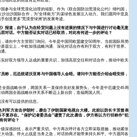
到当地民众的高度肯定和欢迎。
中国参与全球荒漠化治理的缩影。作为《联合国防治荒漠化公约》缔约国，
沙治沙国际合作，为“全球南方”共谋绿色发展注入动力。我们愿同中亚及
手创造更多“荒漠变绿洲”的发展奇迹。
报》报道，由于认为在经贸问题上没有进展的情况下与中国进行讨论毫无意
高层对话。中方能否证实对话已经取消，对此有何进一步的评论？
，请向中方主管部门询问。今年是中国同欧盟建交50周年。当前国际局势
凌甚嚣尘上，中欧加强战略沟通、深化对话合作有利于双方，有利于世界。
沟通。
落实好双方领导人达成的重要共识，加强高层交往和对话合作，推动中欧关
官员称，厄总统诺沃亚将与中国领导人会晤。请问中方能否介绍会晤安排，
是全面战略伙伴，两国关系一直保持良好发展势头。今年是中厄建交45周
推动两国全面战略伙伴关系不断迈上新台阶，造福两国人民。
我没有可以提供的信息。
色列军方攻击伊朗时，袭击了伊朗国家电视台大楼。此前以防长卡茨曾表
不复存在。“保护记者委员会”谴责了此次袭击，伊方将以方行径称作“犯
此有何评论？
升级深感担忧，表示严重关切。中方再次呼吁各方立即采取措施，推动紧张
更大动荡。停火止战是当务之急，对话协商才能带来持久和平。中方愿同各