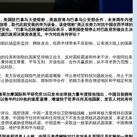
，美国驻巴拿马大使馆称，美政府将与巴拿马公安部合作，未来两年内使
电信塔，取代此前安装的华为设备。该使馆称“美正在努力对抗中国在西半球的
更安全。”巴拿马总统穆利诺回应表示，请美国使馆停止对巴政府所做自主决
权就巴政府决策发表意见。中方对此有何评论？
加勒比搞监听监控、网络攻击，给西半球带来不良影响，让美洲大陆上的国家
内的拉美和加勒比国家坚持独立自主、反对霸权霸凌和外来干涉。中国同拉美
终秉持相互尊重、平等互利、开放包容、合作共赢原则，从不寻求势力范围，
选边站队。
院。美方应收起颐指气使的霸道嘴脸，停止将经贸科技问题政治化，停止干涉
停止胁迫别国选边站队、限制对华合作，把精力多用在增进地区和平稳定和发
德哥尔摩国际和平研究所16日发布全球核力量年度报告指出，中国目前拥有
并以每年约100枚的速度递增，增速快于世界任何其他国家。发言人对此有何
作评论。我想强调，中国一直坚持自卫防御核战略，始终将核力量维持在国家
备竞赛。中国恪守任何时候和任何情况下不首先使用核武器的政策，承诺无条
区使用或威胁使用核武器。中国是唯一采取这一政策的核武器国家。中国将继
利益，维护世界和平与稳定。
国政府消息人士称，中国正考虑解除2021年对多名英国议员实施的一项制