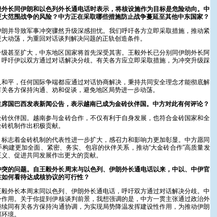
毅外长同伊朗和以色列外长通电话时表示，将核设施作为目标是危险动向。中
更大范围战争的风险？中方正在采取哪些措施防止战争蔓延至其他中东国家？
伊朗并导致军事冲突骤然升级深感担忧。我们呼吁各方立即采取措施，推动紧
更大动荡，为重回对话谈判解决问题的正轨创造条件。
升级甚至扩大，中东地区国家将首先深受其害。王毅外长已分别同伊朗外长阿
，呼吁伊以双方通过对话解决分歧。有关各方应立即采取措施，为冲突升级踩
久和平，任何国际争端都应通过对话协商解决，秉持共同安全理念才能彻底解
有关各方保持沟通、劝和促谈，避免地区局势进一步动荡。
主席国巴西发表新闻公告，表示越南已成为金砖伙伴国。中方对此有何评论？
金砖伙伴国。越南参与金砖合作，不仅有利于自身发展，也符合金砖国家和全
金砖机制作出积极贡献。
，标志着金砖机制的代表性进一步扩大，感召力和影响力更加彰显。中方愿同
构建更加全面、紧密、务实、包容的伙伴关系，推动“大金砖合作”高质量发
正义、促进共同发展作出更大的贡献。
冲突的问题。自王毅外长周末与以色列、伊朗外长通电话以来，中以、中伊官
在如何看待达成核协议的可行性？
王毅外长本周末同以色列、伊朗外长通电话，呼吁双方通过对话解决分歧。中
身作用。关于你提到伊核谈判前景，我想强调的是，中方一贯主张通过政治外
继续同有关各方保持沟通协调，为实现局势降温发挥建设性作用，为推动伊朗
部环境。