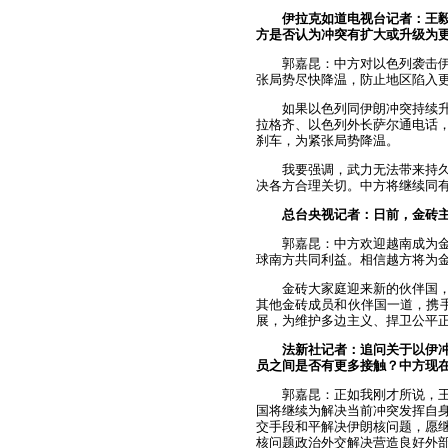
伊拉克如道电视台记者：王
方是否认为冲突有扩大或升级为
郭嘉昆：中方对以色列袭击
张局势尽快降温，防止地区陷入
如果以色列同伊朗冲突持续
拉格齐、以色列外长萨尔通电话
刹车，为紧张局势降温。
我要强调，武力无法带来持
决各方合理关切。中方将继续同
总台央视记者：日前，金砖
郭嘉昆：中方欢迎越南成为
球南方共同利益。相信越方将为
金砖大家庭迎来新的伙伴国
其他金砖成员和伙伴国一道，携手
展，为维护多边主义、捍卫公平
法新社记者：追问关于以伊
员之间是否有更多接触？中方现
郭嘉昆：正如我刚才所说，
国将继续为解决当前冲突发挥自
交手段和平解决伊朗核问题，愿
核问题政治外交解决营造良好外