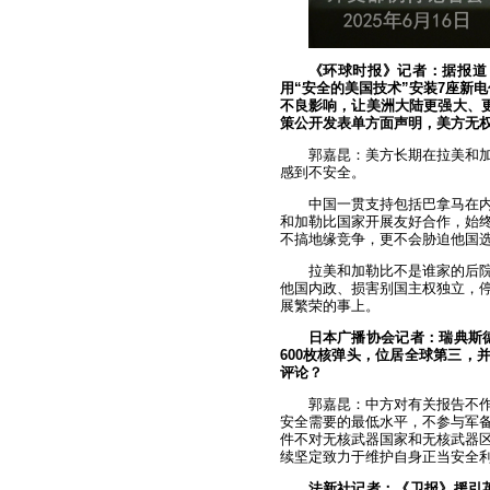
《环球时报》记者：据报道
用“安全的美国技术”安装7座新
不良影响，让美洲大陆更强大、
策公开发表单方面声明，美方无
郭嘉昆：美方长期在拉美和
感到不安全。
中国一贯支持包括巴拿马在
和加勒比国家开展友好合作，始
不搞地缘竞争，更不会胁迫他国
拉美和加勒比不是谁家的后
他国内政、损害别国主权独立，
展繁荣的事上。
日本广播协会记者：瑞典斯
600枚核弹头，位居全球第三，
评论？
郭嘉昆：中方对有关报告不
安全需要的最低水平，不参与军
件不对无核武器国家和无核武器
续坚定致力于维护自身正当安全
法新社记者：《卫报》援引英