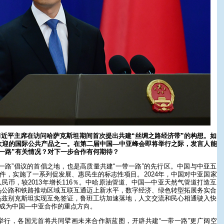
年，习近平主席在访问哈萨克斯坦期间首次提出共建“丝绸之路经济带”的构想。如
欢迎的国际公共产品之一。在第二届中国—中亚峰会即将举行之际，发言人能
一路”有关情况？对下一步合作有何期待？
一路”倡议的首倡之地，也是高质量共建“一带一路”的先行区。中国与中亚五
文件，实施了一系列促发展、惠民生的标志性项目。2024年，中国对中亚国家
元人民币，较2013年增长116％。中哈原油管道、中国—中亚天然气管道打造互
乌公路和铁路推动区域互联互通迈上新水平，数字经济、绿色转型拓展务实合
乌兹别克斯坦实现互免签证，鲁班工坊加速落地，人文交流和民心相通驶入快
益成为中国—中亚合作的重点方向。
举行，各国元首将共同擘画未来合作新蓝图，开辟共建“一带一路”更广阔空