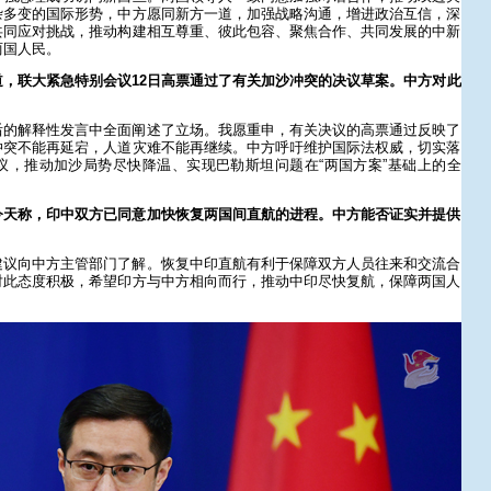
杂多变的国际形势，中方愿同新方一道，加强战略沟通，增进政治互信，深
共同应对挑战，推动构建相互尊重、彼此包容、聚焦合作、共同发展的中新
两国人民。
，联大紧急特别会议12日高票通过了有关加沙冲突的决议草案。中方对此
后的解释性发言中全面阐述了立场。我愿重申，有关决议的高票通过反映了
冲突不能再延宕，人道灾难不能再继续。中方呼吁维护国际法权威，切实落
议，推动加沙局势尽快降温、实现巴勒斯坦问题在“两国方案”基础上的全
今天称，印中双方已同意加快恢复两国间直航的进程。中方能否证实并提供
建议向中方主管部门了解。恢复中印直航有利于保障双方人员往来和交流合
对此态度积极，希望印方与中方相向而行，推动中印尽快复航，保障两国人