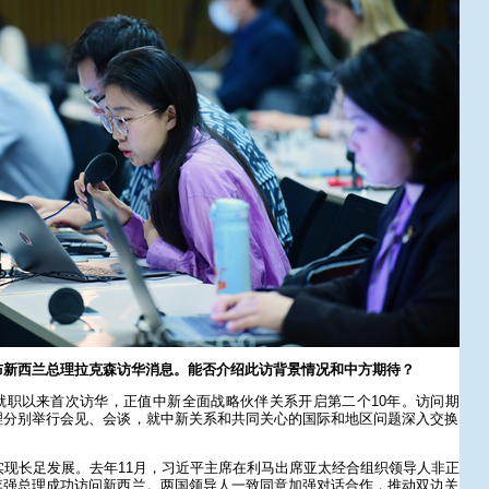
布新西兰总理拉克森访华消息。能否介绍此访背景情况和中方期待？
就职以来首次访华，正值中新全面战略伙伴关系开启第二个10年。访问期
理分别举行会见、会谈，就中新关系和共同关心的国际和地区问题深入交换
实现长足发展。去年11月，习近平主席在利马出席亚太经合组织领导人非正
李强总理成功访问新西兰。两国领导人一致同意加强对话合作，推动双边关