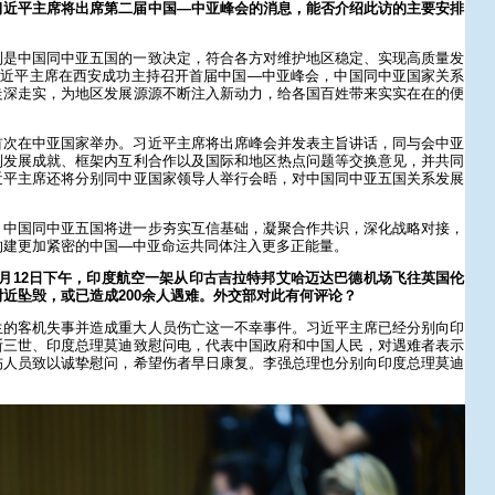
习近平主席将出席第二届中国—中亚峰会的消息，能否介绍此访的主要安排
制是中国同中亚五国的一致决定，符合各方对维护地区稳定、实现高质量发
，习近平主席在西安成功主持召开首届中国—中亚峰会，中国同中亚国家关系
走深走实，为地区发展源源不断注入新动力，给各国百姓带来实实在在的便
首次在中亚国家举办。习近平主席将出席峰会并发表主旨讲话，同与会中亚
制发展成就、框架内互利合作以及国际和地区热点问题等交换意见，并共同
近平主席还将分别同中亚国家领导人举行会晤，对中国同中亚五国关系发展
，中国同中亚五国将进一步夯实互信基础，凝聚合作共识，深化战略对接，
构建更加紧密的中国—中亚命运共同体注入更多正能量。
月12日下午，印度航空一架从印古吉拉特邦艾哈迈达巴德机场飞往英国伦
近坠毁，或已造成200余人遇难。外交部对此有何评论？
生的客机失事并造成重大人员伤亡这一不幸事件。习近平主席已经分别向印
斯三世、印度总理莫迪致慰问电，代表中国政府和中国人民，对遇难者表示
伤人员致以诚挚慰问，希望伤者早日康复。李强总理也分别向印度总理莫迪