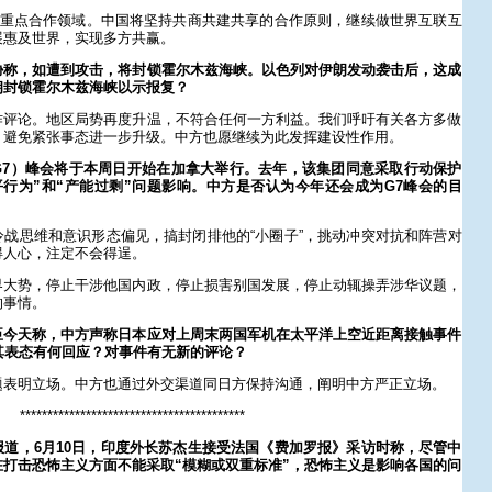
议重点合作领域。中国将坚持共商共建共享的合作原则，继续做世界互联互
展惠及世界，实现多方共赢。
胁称，如遭到攻击，将封锁霍尔木兹海峡。以色列对伊朗发动袭击后，这成
朗封锁霍尔木兹海峡以示报复？
作评论。地区局势再度升温，不符合任何一方利益。我们呼吁有关各方多做
，避免紧张事态进一步升级。中方也愿继续为此发挥建设性作用。
G7）峰会将于本周日开始在加拿大举行。去年，该集团同意采取行动保护
行为”和“产能过剩”问题影响。中方是否认为今年还会成为G7峰会的目
战思维和意识形态偏见，搞封闭排他的“小圈子”，挑动冲突对抗和阵营对
得人心，注定不会得逞。
界大势，停止干涉他国内政，停止损害别国发展，停止动辄操弄涉华议题，
的事情。
臣今天称，中方声称日本应对上周末两国军机在太平洋上空近距离接触事件
其表态有何回应？对事件有无新的评论？
题表明立场。中方也通过外交渠道同日方保持沟通，阐明中方严正立场。
*****************************************
道，6月10日，印度外长苏杰生接受法国《费加罗报》采访时称，尽管中
打击恐怖主义方面不能采取“模糊或双重标准”，恐怖主义是影响各国的问