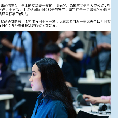
打击恐怖主义问题上的立场是一贯的、明确的。恐怖主义是全人类公敌，打
责任。中方致力于维护国际地区和平与安宁，坚定打击一切形式的恐怖主
或双重标准”的做法。
展的关键阶段，希望印方同中方一道，认真落实习近平主席去年10月同莫
动中印关系沿着健康稳定轨道向前发展。