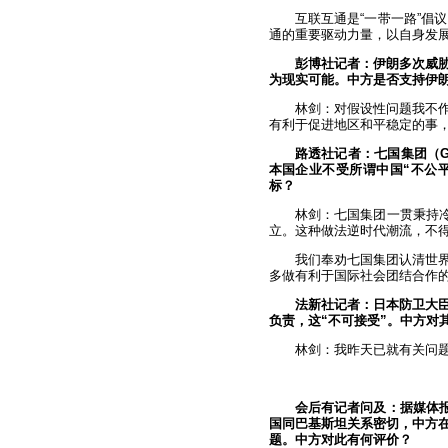
互联互通是“一带一路”倡
通的重要驱动力量，以自身发
彭博社记者：伊朗多次威
为现实可能。中方是否支持伊
林剑：对假设性问题我不
有利于促进地区和平稳定的事
路透社记者：七国集团（
本国企业不受所谓中国“不公平
标？
林剑：七国集团一贯秉持冷
立。这种做法逆时代潮流，不
我们奉劝七国集团认清世
多做有利于国际社会团结合作
法新社记者：日本防卫大
负责，这“不可接受”。中方对
林剑：我昨天已就有关问
会后有记者问及：据媒体报
国同巴基斯坦关系密切，中方在
题。中方对此有何评价？