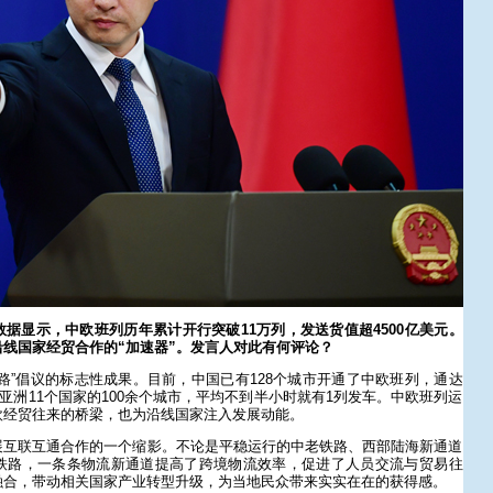
据显示，中欧班列历年累计开行突破11万列，发送货值超4500亿美元。
线国家经贸合作的“加速器”。发言人对此有何评论？
路”倡议的标志性成果。目前，中国已有128个城市开通了中欧班列，通达
及亚洲11个国家的100余个城市，平均不到半小时就有1列发车。中欧班列运
欧经贸往来的桥梁，也为沿线国家注入发展动能。
展互联互通合作的一个缩影。不论是平稳运行的中老铁路、西部陆海新通道
铁路，一条条物流新通道提高了跨境物流效率，促进了人员交流与贸易往
融合，带动相关国家产业转型升级，为当地民众带来实实在在的获得感。