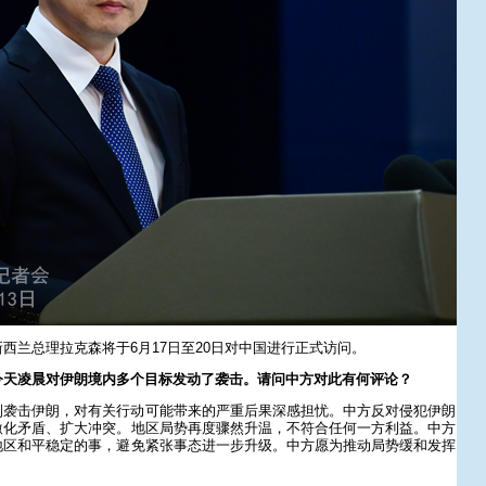
新西兰总理拉克森将于
6月17日至20日对中国进行正式访问。
今天凌晨对伊朗境内多个目标发动了袭击。请问中方对此有何评论？
列袭击伊朗，对有关行动可能带来的严重后果深感担忧。中方反对侵犯伊朗
激化矛盾、扩大冲突。地区局势再度骤然升温，不符合任何一方利益。中方
地区和平稳定的事，避免紧张事态进一步升级。中方愿为推动局势缓和发挥