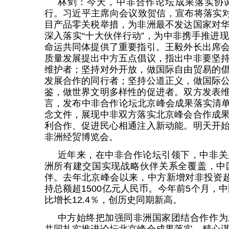
林剑：今天，中非合作论坛成果落实协
行。习近平主席向会议致贺信，宣布将落实对5
目产品零关税举措，为非洲最不发达国家对
深入落实“十大伙伴行动”，为中非携手推进
命运共同体提供了重要指引。王毅外长出席
质量发展提出中方五点倡议，指出中非要坚
维护者；坚持对外开放，做国际自由贸易的
发展合作的同行者；坚持公道正义，做国际
鉴，做世界文明多样性的促进者。双方发表
言，发布中非合作论坛北京峰会成果落实清单、
念文件，展现中非双方落实北京峰会合作成
利合作、促进民心相通注入新动能。明天开
非洲经贸博览会。
近年来，在中非合作论坛引领下，中非关
洲所有建交国实现战略伙伴关系全覆盖，中
伴。去年北京峰会以来，中方新增对非投资超
持总额超1500亿元人民币。今年前5个月，中
比增长12.4％，创历史同期新高。
中方始终把加强同非洲国家团结合作作为