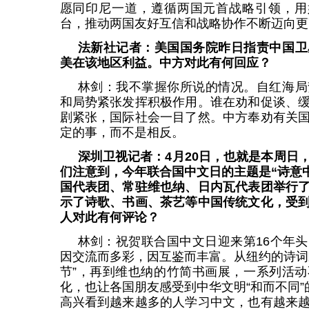
愿同印尼一道，遵循两国元首战略引领，用好
台，推动两国友好互信和战略协作不断迈向更
法新社记者：美国国务院昨日指责中国卫
美在该地区利益。中方对此有何回应？
林剑：我不掌握你所说的情况。自红海局
和局势紧张发挥积极作用。谁在劝和促谈、
剧紧张，国际社会一目了然。中方奉劝有关
定的事，而不是相反。
深圳卫视记者：4月20日，也就是本周日
们注意到，今年联合国中文日的主题是“诗意中
国代表团、常驻维也纳、日内瓦代表团举行
示了诗歌、书画、茶艺等中国传统文化，受
人对此有何评论？
林剑：祝贺联合国中文日迎来第16个年
因交流而多彩，因互鉴而丰富。从纽约的诗词
节”，再到维也纳的竹简书画展，一系列活
化，也让各国朋友感受到中华文明“和而不同”
高兴看到越来越多的人学习中文，也有越来