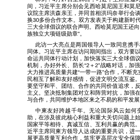
间，习近平主席分别会见西哈莫尼国王和莫
议院主席洪森亲王，并同首相洪玛奈举行会
换30多份合作文本。双方发表关于构建新时
三大全球倡议的联合声明。西哈莫尼国王还向
族独立大项链级勋章”。
此访一大亮点是两国领导人一致同意携手
同体。习近平主席在访问期间指出，双方要
命运共同体行动计划，加快落实三大全球倡
机制，办好外长、防长“2＋2”战略对话，加
大力推进高质量共建“一带一路”合作，不断充
民相互了解和友好感情，促进文明交流互鉴
要坚守和平、团结、合作的共同价值追求，
主义。坚决抵制集团对立和阵营对抗，加强
与合作，共同维护本地区来之不易的和平发展
中柬友好跨越千年。无论国际风云如何
助，在涉及彼此核心利益和重大关切问题上
国家平等相待、真诚互信、互利共赢的典范
近平主席同柬方领导人达成的重要共识，进
展更高质量互利合作，筑牢更高层次安全保