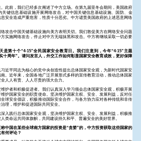
道。此前，我们已经多次阐述了中方立场。在第九届亚冬会期间，美国政府
内关键信息基础设施开展网络攻击，对中国关键信息基础设施、国防、金
信息安全造成严重危害，性质十分恶劣。中方谴责美国政府的上述恶意网络
网络攻击中国关键基础设施向美方表明关切。我们敦促美方在网络安全问题
中方实施网络攻击，停止对中方无端抹黑和攻击。中方将继续采取一切必要
是第十个“4·15”全民国家安全教育日。我们注意到，今年“4·15”主题
实十周年”。请问发言人，外交工作如何彰显国家安全教育成效，更好保障
？
以习近平同志为核心的党中央创造性提出总体国家安全观，为新时代国家安
指南。近年来，全国各地广泛开展形式多样的宣传教育活动，推动总体国家
安全人人有责、人人尽责的强大合力。
定维护者和积极促进者。我们认真深入学习领会总体国家安全观，积极开展
行维护国家安全的职责使命。坚决维护国家主权、安全、发展利益，反对任
彻全球安全倡议，积极推动国际安全合作，与各方协力应对各种传统和非传
全治理，维护和促进国际共同安全。
续深入践行总体国家安全观，坚决维护国家主权、安全、发展利益，积极推
建人类命运共同体旗帜，共同建设持久和平、普遍安全的美好世界。
称中国在某些全球南方国家的投资是“贪婪”的，中方投资获取这些国家的
此有何评论？