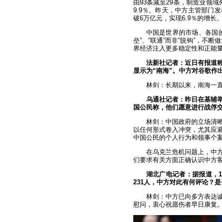
由93条减至29条，制造业领
9.9％。昨天，中方主管部门
破6万亿元，实现6.9％的增长
中国是世界的市场、各国的
垒”、“联通”而非“脱钩”，不
界经济注入更多稳定性和正能
法新社记者：近日有报道称
显示为“南海”。中方对谷歌作
林剑：长期以来，南海一
乌通社记者：昨日在基辅
国公民称，他们愿意进行战俘
林剑：中国政府的立场清
以任何形式卷入冲突，尤其应
中国公民的个人行为和领事个
在乌克兰危机问题上，中
们要求有关方面正确认识中方
湖北广电记者：据报道，
231人，中方对此有何评论？
林剑：中方已向多方表达
慰问，衷心祝愿伤者早日康复