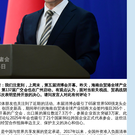
者：我们注意到，上周末，第五届消博会开幕。昨天，海南自贸港全球产业
第137届广交会也在广州启动。有观点认为，面对当前关税战、贸易战阴
再次表明坚持开放的决心。请问发言人对此有何评论？
体朋友也关注到了近期的活动。本届消博会吸引了65家世界500强龙头企
个，创历史新高，期间举行的海南自贸港全球产业招商大会签约项目265个，
午开幕的广交会，出口展的展位数近7.3万个，参展企业首次突破3万家。此
论坛2025年年会也吸引了21个国家86位跨国企业正式代表参会。这些活
强经贸合作抵御单边主义、保护主义的决心和信心。
是中国与世界共享发展的坚定承诺。2017年以来，全国外资准入负面清单