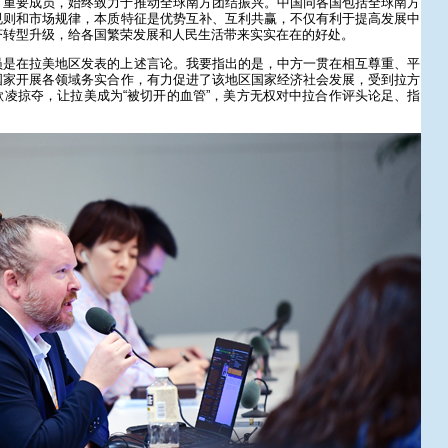
方重要成员，始终致力于推动全球南方团结振兴。中国同各国包括全球南方
规则和市场规律，本质特征是优势互补、互利共赢，不仅有利于提高发展中
济转型升级，给各国繁荣发展和人民生活带来实实在在的好处。
员是在拉美地区发表的上述言论。我要指出的是，中方一贯在相互尊重、平
国家开展各领域务实合作，有力促进了该地区国家经济社会发展，受到拉方
凌掠夺，让拉美成为“被切开的血管”，美方无权对中拉合作评头论足、指