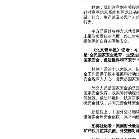
林剑：我们注意到有关报
针对赛事信息系统和黑龙江省
融、社会、生产以及公民个人
行为。
中方已通过各种方式就美
上采取负责任的态度，停止对
措施保护自身的网络安全。
《北京青年报》记者：今天
是“全民国家安全教育 走深走
国家安全，促进世界和平安宁
林剑：党的十八大以来，
全工作提供了根本遵循和行动
安全观深入人心，凝聚起国家
外交人员是国家安全的坚
国家安全教育，以实际行动履
何施压、威胁和讹诈。认真贯
统安全挑战，共同完善全球安
新征程上，中国外交将继
进落实全球安全倡议，高举构
彭博社记者：美国财长最近
矿产权并使其负债。外交部对