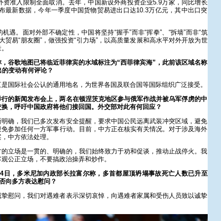
域外资准入限制全面取消。去年，中国新设外商投资企业5.9万家，同比增长
发布最新数据，今年一季度中国货物贸易进出口达10.3万亿元，其中出口突
。
机遇。面对外部不确定性，中国将坚持“握手”而非“挥拳”、“拆墙”而非“筑
断做大贸易“朋友圈”，做强投资“引力场”，以高质量发展和高水平对外开放为世
量。
，谷歌地图已将临近菲律宾的水域标注为“西菲律宾海”，此前该区域名称
出的变动有何评论？
直是国际社会公认的通用地名，为世界各国及联合国等国际组织广泛接受。
举行的新闻发布会上，两名在顿涅茨克地区参与俄军作战并被乌军俘虏的中
交换，呼吁中国政府将他们接回国。外交部对此有何回应？
晰明确，我们已多次发布安全提醒，要求中国公民远离武装冲突区域，避免
避免参加任何一方军事行动。目前，中方正在核实有关情况。对于涉及海外
案，中方依法处理。
方的立场是一贯的、明确的，我们始终致力于劝和促谈，推动止战停火。我
客观公正立场，不要搞政治操弄和炒作。
14日，多米尼加内政部长拉富尔称，多首都屋顶坍塌事故死亡人数已升至
是否向多方表达慰问？
诚挚慰问，我们对遇难者表示深切哀悼，向遇难者家属和受伤人员致以诚挚
。