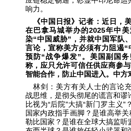
应链稳定畅通，彰显中印尼命运
响力。
《中国日报》记者：近日，
在巴拿马城举办的2025年中
染“中国威胁”，并就中国军队
言论，宣称美方必须有力阻遏“
预防“战争爆发”。美国副国
称，应只允许可信任供应商参与
智能合作，防止中国进入。中方
林剑：美方有关人士的言论
战思维，是彻头彻尾的谎言和谬
比视为“后院”大搞“新门罗主义
国家内政指手画脚？是谁高举关税
勒比国家？是谁在全球大搞监听
布西半球？是谁放任轻小武器和