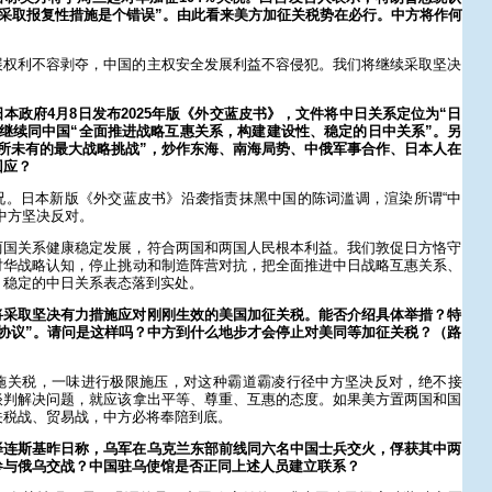
美采取报复性措施是个错误”。由此看来美方加征关税势在必行。中方将作何
展权利不容剥夺，中国的主权安全发展利益不容侵犯。我们将继续采取坚决
。
本政府4月8日发布2025年版《外交蓝皮书》，文件将中日关系定位为“日
继续同中国“全面推进战略互惠关系，构建建设性、稳定的日中关系”。另
所未有的最大战略挑战”，炒作东海、南海局势、中俄军事合作、日本人在
回应？
况。日本新版《外交蓝皮书》沿袭指责抹黑中国的陈词滥调，渲染所谓“中
中方坚决反对。
两国关系健康稳定发展，符合两国和两国人民根本利益。我们敦促日方恪守
对华战略认知，停止挑动和制造阵营对抗，把全面推进中日战略互惠关系、
、稳定的中日关系表态落到实处。
将采取坚决有力措施应对刚刚生效的美国加征关税。能否介绍具体举措？特
协议”。请问是这样吗？中方到什么地步才会停止对美同等加征关税？（路
施关税，一味进行极限施压，对这种霸道霸凌行径中方坚决反对，绝不接
谈判解决问题，就应该拿出平等、尊重、互惠的态度。如果美方置两国和国
关税战、贸易战，中方必将奉陪到底。
泽连斯基昨日称，乌军在乌克兰东部前线同六名中国士兵交火，俘获其中两
参与俄乌交战？中国驻乌使馆是否正同上述人员建立联系？