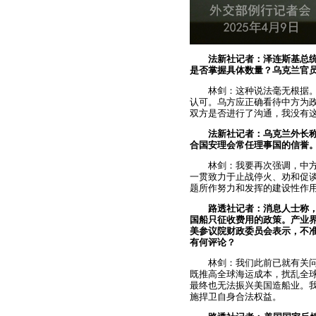
法新社记者：泽连斯基总
是否掌握具体数量？乌克兰官
林剑：这种说法毫无根据
认可。乌方应正确看待中方为
双方是否进行了沟通，我没有
法新社记者：乌克兰外长
合国安理会常任理事国的信誉
林剑：我要再次强调，中
一贯致力于止战停火、劝和促
题所作努力和发挥的建设性作
路透社记者：消息人士称
国船只征收费用的政策。产业
美参议院财政委员会表示，不
有何评论？
林剑：我们此前已就有关
既推高全球海运成本，扰乱全
最终也无法振兴美国造船业。
施捍卫自身合法权益。