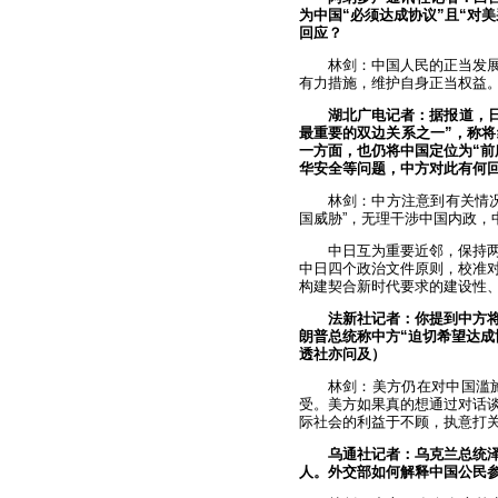
为中国“必须达成协议”且“对
回应？
林剑：中国人民的正当发
有力措施，维护自身正当权益
湖北广电记者：据报道，日
最重要的双边关系之一”，称将
一方面，也仍将中国定位为“前
华安全等问题，中方对此有何
林剑：中方注意到有关情
国威胁”，无理干涉中国内政，
中日互为重要近邻，保持
中日四个政治文件原则，校准
构建契合新时代要求的建设性
法新社记者：你提到中方
朗普总统称中方“迫切希望达成
透社亦问及）
林剑：美方仍在对中国滥
受。美方如果真的想通过对话
际社会的利益于不顾，执意打
乌通社记者：乌克兰总统
人。外交部如何解释中国公民