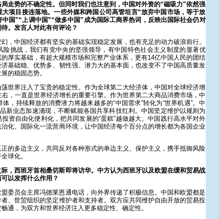
局走势的不确定性。但同时我们也注意到，中国对外资的“磁吸力”依然强
重大项目接连落地。一些外媒和跨国公司高管坦言“放弃中国市场，等于放
好中国”“上调中国”“做多中国”成为国际工商界热词，反映出国际社会仍对
期待。发言人对此有何评论？
变幻，中国经济都有坚实的基础实现稳定发展，也有充足的动力破浪前行。
风险挑战，我们有党中央的坚强领导，有中国特色社会主义制度的显著优
的厚实基础，有超大规模市场和完整产业体系，更有14亿中国人民的团结
经济基础稳、优势多、韧性强、潜力大的基本面，也改变不了中国高质量发
发展的稳固态势。
动荡世界注入了宝贵的稳定性。作为全球第二大经济体，中国对全球经济增
左右，一直是世界经济增长的重要引擎。作为世界第二大商品消费市场，中
体，持续释放的消费潜力将越来越多的“中国需求”转化为“世界机遇”。中
产品新业态加速涌现，不断赋能各国共享科技红利。中国坚定维护以规则为
投资自由化便利化，把共同发展的“蛋糕”越做越大。中国践行高水平对外
法治化、国际化一流营商环境，让中国经济每个百分点的增长都为各国企业
真正的多边主义，共同反对各种形式的单边主义、保护主义，携手抵御风险
济全球化。
之际，西班牙首相桑切斯即将访华。中方认为西班牙以及欧盟在缓和贸易战
面可以发挥什么作用？
欧盟委员会主席冯德莱恩通电话，向外界传递了积极信息。中国和欧盟都是
导者、世贸组织的坚定维护者和支持者。双方应共同维护自由开放的贸易投
定畅通，为双方和世界经济注入更多稳定性、确定性。