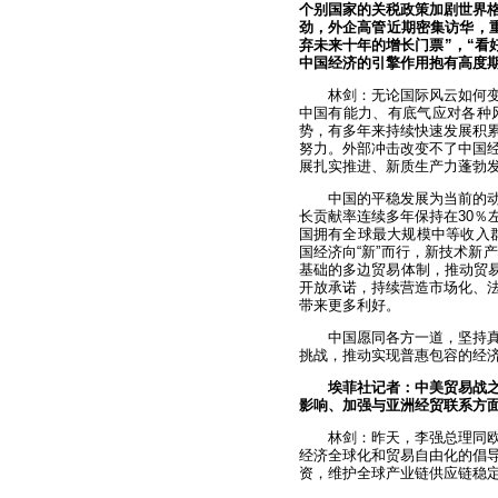
个别国家的关税政策加剧世界格
劲，外企高管近期密集访华，
弃未来十年的增长门票”，“看
中国经济的引擎作用抱有高度
林剑：无论国际风云如何
中国有能力、有底气应对各种
势，有多年来持续快速发展积累
努力。外部冲击改变不了中国
展扎实推进、新质生产力蓬勃
中国的平稳发展为当前的
长贡献率连续多年保持在30％
国拥有全球最大规模中等收入群
国经济向“新”而行，新技术新
基础的多边贸易体制，推动贸易
开放承诺，持续营造市场化、
带来更多利好。
中国愿同各方一道，坚持
挑战，推动实现普惠包容的经
埃菲社记者：中美贸易战
影响、加强与亚洲经贸联系方
林剑：昨天，李强总理同
经济全球化和贸易自由化的倡
资，维护全球产业链供应链稳