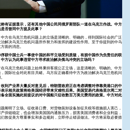
统称有证据显示，还有其他中国公民同俄罗斯部队一道在乌克兰作战。中方
员是否曾同中方提及此事？
。中方在乌克兰危机问题上的立场是清晰的、明确的，得到国际社会的广泛
政治解决乌克兰危机问题所作努力和发挥的建设性作用。至于你提到的中乌
这方面的消息。
称俘获中国士兵一事使中国的和平立场受到质疑，有损中国作为负责任的联
。中方认为此事违背中方寻求政治解决俄乌冲突的立场吗？
方在乌克兰危机问题上始终秉持客观公正立场，这是清晰的、明确的。中方
谈，国际社会对此有目共睹。乌方应正确看待中方为政治解决乌克兰危机问
用。
，收到产业界大量反对意见后，特朗普政府正在考虑调整对停靠美港口的中
界表示相关政策将给美国经济带来灾难性后果。美国贸易代表格里尔周二对
准备全面实施此前提议的对中国船只征收数百万美元费用的政策。中方对此
问题阐明了立场。征收港口费、对货物装卸设备加征关税等措施损人害己，
球产供链稳定，也会增加美国国内通胀压力，损害美国消费者和企业利益，
我们敦促美方尊重事实和多边规则，立即停止错误做法。中方将采取必要措