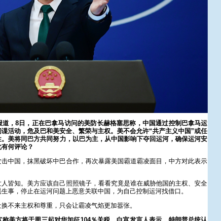
报道，8日，正在巴拿马访问的美防长赫格塞思称，中国通过控制巴拿马运
谍活动，危及巴和美安全、繁荣与主权。美不会允许“共产主义中国”或任
性。美将同巴方共同努力，以巴为主，从中国影响下夺回运河，确保运河安
此有何评论？
攻击中国，抹黑破坏中巴合作，再次暴露美国霸道霸凌面目，中方对此表示
世人皆知。美方应该自己照照镜子，看看究竟是谁在威胁他国的主权、安全
谣生事，停止在运河问题上恶意关联中国，为自己控制运河找借口。
让换不来主权和尊重，只会让霸凌气焰更加嚣张。
称美方将于周三起对华加征104％关税。白宫发言人表示，特朗普总统认