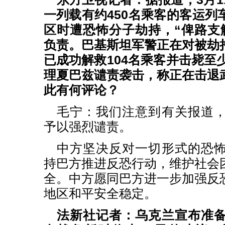
一列载有约450名乘客的客运列
区时遭恐怖分子劫持，“俾路支
负责。巴基斯坦军警正在对被劫
已成功解救104名乘客并击毙至
理夏巴兹谴责袭击，称正在击退
此有何评论？
毛宁：我们注意到有关报道
予以强烈谴责。
中方坚决反对一切形式的恐
持巴方推进反恐行动，维护社会
全。中方愿同巴方进一步加强反
地区和平安全稳定。
法新社记者：乌克兰宣布准