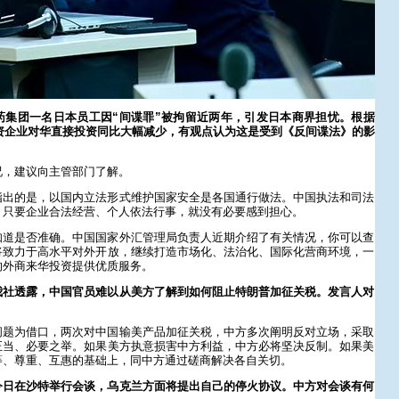
药集团一名日本员工因“间谍罪”被拘留近两年，引发日本商界担忧。根据
外资企业对华直接投资同比大幅减少，有观点认为这是受到《反间谍法》的影
况，建议向主管部门了解。
指出的是，以国内立法形式维护国家安全是各国通行做法。中国执法和司法
，只要企业合法经营、个人依法行事，就没有必要感到担心。
知道是否准确。中国国家外汇管理局负责人近期介绍了有关情况，你可以查
将致力于高水平对外开放，继续打造市场化、法治化、国际化营商环境，一
的外商来华投资提供优质服务。
我社透露，中国官员难以从美方了解到如何阻止特朗普加征关税。发言人对
问题为借口，两次对中国输美产品加征关税，中方多次阐明反对立场，采取
正当、必要之举。如果美方执意损害中方利益，中方必将坚决反制。如果美
等、尊重、互惠的基础上，同中方通过磋商解决各自关切。
今日在沙特举行会谈，乌克兰方面将提出自己的停火协议。中方对会谈有何