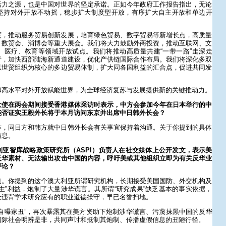
活力之源，也是中国对世界的坚定承诺。正如今年政府工作报告指出，无论
坚持对外开放不动摇，稳步扩大制度型开放，有序扩大自主开放和单边开
度，推动服务贸易创新发展，培育绿色贸易、数字贸易等新增长点，高质量
、数贸会、消博会等重大展会。我们将大力鼓励外商投资，推动互联网、文
、医疗、教育等领域开放试点。我们将推动高质量共建“一带一路”走深走
行，加快西部陆海新通道建设，优化产供链国际合作布局。我们将深化多双
以世贸组织为核心的多边贸易体制，扩大同各国利益的汇合点，促进共同发
和高水平对外开放赋能世界，为全球经济复苏与发展提供新的关键推动力。
大使在两会期间接受香港媒体采访时表示，中方会参加今年在日本举行的中
能否证实王毅外长将于本月访问东京并出席中日韩外长会？
作，同日方和韩方就中日韩外长会有关事宜保持着沟通。关于你提到的具体
信息。
亚智库战略政策研究所（ASPI）负责人在社交媒体上公开发文，表示美
反华素材、无法输出攻击中国的内容，呼吁美或其他组织立即为有关反华业
评论？
道。你提到的这个澳大利亚所谓研究机构，长期接受美国国防、外交机构及
主”利益，炮制了大量涉华谎言。其所谓“研究成果”缺乏基本的事实依据，
全违背学术研究应有的职业道德操守，早已名誉扫地。
自曝家丑”，再次暴露其在美方资助下炮制涉华谎言、污蔑抹黑中国的反华
国际社会明辨是非，共同声讨和抵制其炮制、传播虚假信息的丑陋行径。