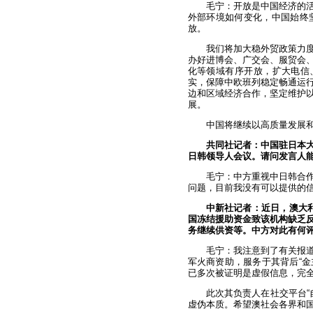
毛宁：开放是中国经济的
外部环境如何变化，中国始终
放。
我们将加大稳外贸政策力
办好进博会、广交会、服贸会
化等领域有序开放，扩大电信
实，保障中欧班列稳定畅通运
边和区域经济合作，坚定维护
展。
中国将继续以高质量发展
共同社记者：中国驻日本
日韩领导人会议。请问发言人
毛宁：中方重视中日韩合
问题，目前我没有可以提供的
中新社记者：近日，澳大利
国冻结援助资金致该机构缺乏
务继续供资等。中方对此有何
毛宁：我注意到了有关报
军火商资助，服务于其背后“金
已多次被证明是虚假信息，完
此次其负责人在社交平台“
虚伪本质。希望澳社会各界和