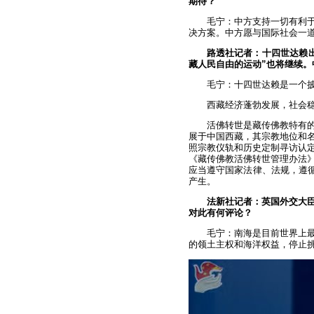
期待？
毛宁：中方支持一切有利
决方案。中方愿与国际社会一
路透社记者：十四世达赖
藏人民自由的运动”也将继续。
毛宁：十四世达赖是一个
西藏经济蓬勃发展，社会
活佛转世是藏传佛教特有
展于中国西藏，其宗教地位和
照宗教仪轨和历史定制寻访认
《藏传佛教活佛转世管理办法
应当遵守国家法律、法规，遵循
产生。
法新社记者：英国外交大臣
对此有何评论？
毛宁：南海是目前世界上
的领土主权和海洋权益，停止