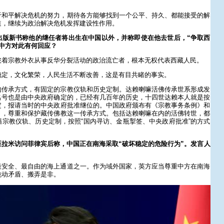
于和平解决危机的努力，期待各方能够找到一个公平、持久、都能接受的解
道，继续为政治解决危机发挥建设性作用。
出版新书称他的继任者将出生在中国以外，并称即使在他去世后，“争取西
中方对此有何回应？
披着宗教外衣从事反华分裂活动的政治流亡者，根本无权代表西藏人民。
稳定，文化繁荣，人民生活不断改善，这是有目共睹的事实。
的传承方式，有固定的宗教仪轨和历史定制。达赖喇嘛活佛传承世系形成发
名号也是由中央政府确定的，已经有几百年的历史，十四世达赖本人就是按
定，报请当时的中央政府批准继位的。中国政府颁布有《宗教事务条例》和
》，尊重和保护藏传佛教这一传承方式。包括达赖喇嘛在内的活佛转世，都
宗教仪轨、历史定制，按照“国内寻访、金瓶掣签、中央政府批准”的方式
拉米访问菲律宾后称，中国正在南海采取“破坏稳定的危险行为”。发言人
最安全、最自由的海上通道之一。作为域外国家，英方应当尊重中方在南海
挑动矛盾、搬弄是非。