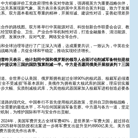
。中方积极评价工党政府理性务实对华政策，强调视英方为重要战略伙伴，
双边关系展现新气象。英方表示务实的英中关系符合英方利益，致力于发展
关系。双方愿本着相互尊重的精神，开展坦诚、建设性对话，妥善处理差异
往合作的路线图。双方将举行中英能源对话、科技创新合作联委会会议、教
英经贸联委会、卫生、产业合作等机制性对话，打造金融服务、清洁能源、
治理、发展伙伴、应对气变、网络安全等合作。
题和全球治理等进行了广泛深入沟通，达成重要共识，一致认为，中英在全
强战略沟通，共促全球和平稳定，推动实现经济增长。
朗普昨天表示，他计划同中国和俄罗斯的领导人会面讨论削减军备特别是核
晤中提议将三国的国防预算削减一半。中方是否愿同俄美开展核谈判？三国
道。全世界公认美国、俄罗斯拥有超过全球90%的核武器。核裁军必须遵
国安全不受减损”等基本原则，美俄作为拥有最大核武库的国家，理应切实履
一步大幅、实质削减核武库，为其他核武器国家加入核裁军进程创造必要条
展道路的现代化。中国奉行不首先使用核武器政策，坚持自卫防御核战略，
安全需要的最低水平，不与任何国家搞军备竞赛。中方愿与各方一道，坚定
控机制，为维护国际和平与安全作出贡献。
2024年，美国军费开支占全球军费40%，是世界第一军费大国，超过排在
2025财年国防授权法案进一步将军费支出提升至约8950亿美元。美方倡
军费方面优先作出表率。