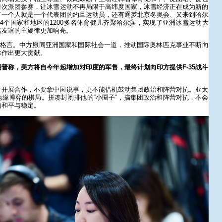
首次派团参赛，让冰雪运动不再局限于高纬度国家，冰雪经济正在成为新的
了一个人就是一个代表团的约旦运动员，还有逐梦北京冬奥会、又来到哈尔
4个国家和地区的1200多名体育健儿齐聚哈尔滨，实现了亚洲冰雪运动大
结友谊的主旋律更加响亮。
的格言。中方愿同亚洲国家和国际社会一道，推动国际奥林匹克事业不断向
体作出更大贡献。
普称，美方将自今年起增加对印度的军售，最终计划向印方提供F-35战斗
、开展合作，不要拿中国说事，更不能借机鼓动集团政治和阵营对抗。亚太
缘博弈的棋局。拼凑封闭排他的“小圈子”，搞集团政治和阵营对抗，不会
的和平与稳定。