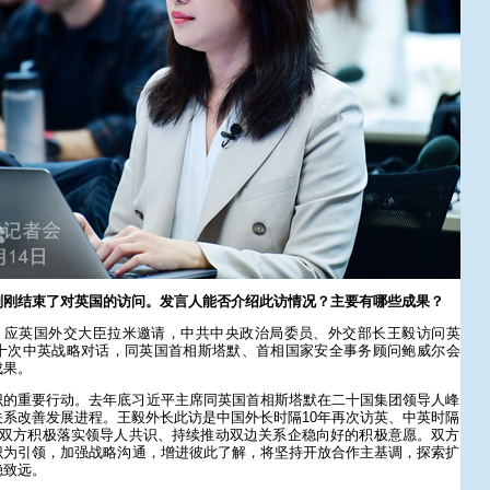
刚刚结束了对英国的访问。发言人能否介绍此访情况？主要有哪些成果？
日，应英国外交大臣拉米邀请，中共中央政治局委员、外交部长王毅访问英
十次中英战略对话，同英国首相斯塔默、首相国家安全事务顾问鲍威尔会
成果。
识的重要行动。去年底习近平主席同英国首相斯塔默在二十国集团领导人峰
系改善发展进程。王毅外长此访是中国外长时隔10年再次访英、中英时隔
了双方积极落实领导人共识、持续推动双边关系企稳向好的积极意愿。双方
识为引领，加强战略沟通，增进彼此了解，将坚持开放合作主基调，探索扩
稳致远。