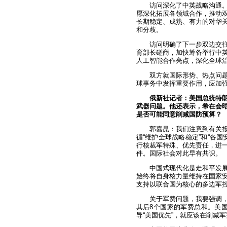
访问深化了中英战略沟通
愿深化拓展各领域合作，推动
长期稳定、成熟、有力的对华
和分歧。
访问明确了下一步双边交
育部长磋商，加快筹备举行中
人工智能合作亮点，深化全球
双方就国际形势、热点问
球事务中发挥重要作用，应加
俄新社记者：美国总统特
武器问题。他还表示，希在会
是否可能同意削减国防预算？
郭嘉昆：我们注意到有关报
循“维护全球战略稳定”和“各
行核裁军特殊、优先责任，进
件。国际社会对此早有共识。
中国式现代化是走和平发
始终将自身核力量维持在国家
支持以联合国为核心的多边军
关于军费问题，我要强调，
其后8个国家的军费总和。美国
导“美国优先”，就应该在削减