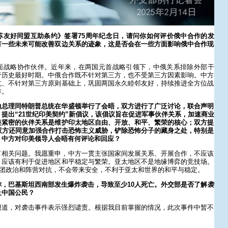
苏友好同盟互助条约》签署75周年纪念日，请问你如何评价俄中合作的发
有一些未来可能改善双边关系的迹象，这是否会在一些方面影响俄中合作现
面战略协作伙伴。近年来，在两国元首战略引领下，中俄关系排除外部干
于历史最好时期。中俄合作既不针对第三方，也不受第三方因素影响。中方
抗、不针对第三方原则基础上，巩固两国永久睦邻友好，持续推进全方位战
作。
迪总理同特朗普总统在华盛顿举行了会晤，双方进行了广泛讨论，联合声明
提出“21世纪印美契约”新倡议，该倡议旨在促进军事伙伴关系，加速商业
美紧密的伙伴关系是维护印太地区自由、开放、和平、繁荣的核心；双方提
双方还同意加强合作打击恐怖主义威胁，铲除恐怖分子的藏身之处，特别是
。中方对印美领导人会晤有何评论和回应？
了相关问题。我愿重申，中方一贯主张国家间发展关系、开展合作，不应该
，应该有利于促进地区和平稳定与繁荣。亚太地区不是地缘博弈的竞技场。
集团政治和阵营对抗，不会带来安全，不利于亚太和世界的和平与稳定。
，巴基斯坦西南部发生爆炸袭击，导致至少10人死亡。外交部是否了解袭
及中国公民？
报道，对袭击事件表示强烈谴责。根据我目前掌握的情况，此次事件中暂不