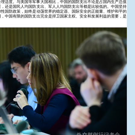
合理适度。与美国等军事大国相比，中国的国防支出不论是占国内生产总值
重，还是国民人均国防支出、军人人均国防支出等都是比较低的。中国坚持
御性国防政策，始终是动荡世界的稳定器、国际安全的正能量、维护和平的
明，中国有限的国防支出完全是捍卫国家主权、安全和发展利益的需要，是