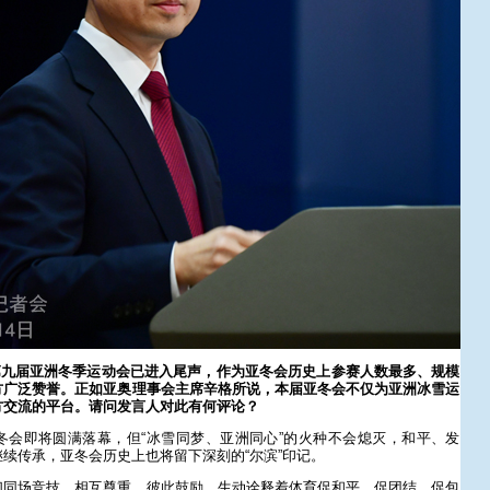
第九届亚洲冬季运动会已进入尾声，作为亚冬会历史上参赛人数最多、规模
方广泛赞誉。正如亚奥理事会主席辛格所说，本届亚冬会不仅为亚洲冰雪运
方交流的平台。请问发言人对此有何评论？
冬会即将圆满落幕，但“冰雪同梦、亚洲同心”的火种不会熄灭，和平、发
续传承，亚冬会历史上也将留下深刻的“尔滨”印记。
们同场竞技，相互尊重、彼此鼓励，生动诠释着体育促和平、促团结、促包