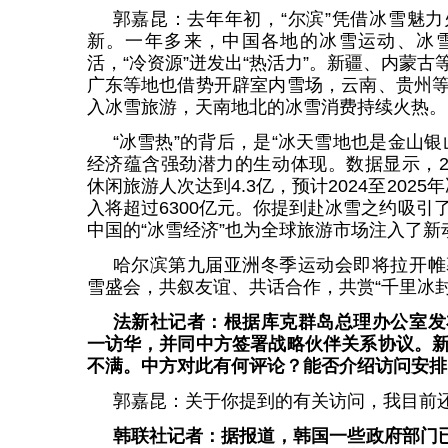
郭嘉昆：去年年初，“尔滨”凭借冰雪魅
新。一年多来，中国各地的冰雪运动、冰
活，“冷资源”迸发出“热活力”。新疆、内蒙
广东等地也借势开辟室内雪场，云南、贵州
入冰雪旅游，天南地北的冰雪消费持续火热。
“冰雪热”的背后，是“冰天雪地也是金山
经济蕴含强劲潜力的生动体现。数据显示，20
休闲旅游人次达到4.3亿，预计2024至2025
入将超过6300亿元。你提到赴冰雪之约吸引
中国的“冰雪经济”也为全球旅游市场注入了新
哈尔滨第九届亚洲冬季运动会即将拉开帷
雪盛会，共叙友谊、共话合作，共赏“千里冰
法新社记者：根据库克群岛总理办公室发
一访华，并同中方签署战略伙伴关系协议。
不满。中方对此有何评论？能否介绍访问安排
郭嘉昆：关于你提到的有关访问，我目前
韩联社记者：据报道，韩国一些政府部门已屏