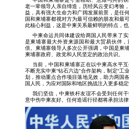
中国和柬埔寨是守望相助、患难与共的铁
老一辈领导人亲自缔造，历经风云变幻考验
益，具有强大生命力和广阔发展前景，是任
国和柬埔寨都视对方为最可信赖的朋友和最
此核心利益，这是中柬关系最鲜明的特点，也
中柬命运共同体建设给两国人民带来了实
是柬埔寨最大外资来源国和最大贸易伙伴，
倍。柬埔寨领导人多次公开强调，中国是柬
柬埔寨政府、政党和人民坚定的政治共识。
当前，中国和柬埔寨正在以中柬高水平互
不断充实中柬“钻石六边”合作架构，制定“工业
划，推动重点合作项目落地见效，助力两国
国人民，为应对国际和地区挑战注入更多稳定
我们坚信，中柬铁杆友谊不会受到任何干
意中伤中柬友好。任何造谣行径都将承担法律