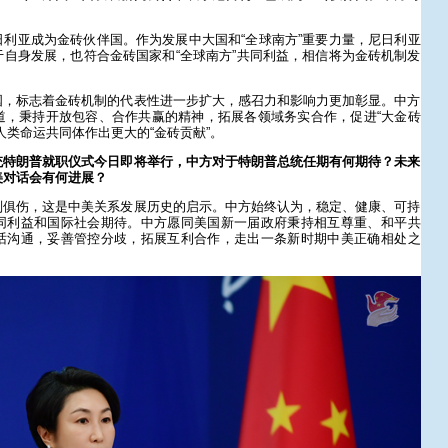
利亚成为金砖伙伴国。作为发展中大国和“全球南方”重要力量，尼日利亚
自身发展，也符合金砖国家和“全球南方”共同利益，相信将为金砖机制发
国，标志着金砖机制的代表性进一步扩大，感召力和影响力更加彰显。中方
道，秉持开放包容、合作共赢的精神，拓展各领域务实合作，促进“大金砖
人类命运共同体作出更大的“金砖贡献”。
统特朗普就职仪式今日即将举行，中方对于特朗普总统任期有何期待？未来
美对话会有何进展？
则俱伤，这是中美关系发展历史的启示。中方始终认为，稳定、健康、可持
同利益和国际社会期待。中方愿同美国新一届政府秉持相互尊重、和平共
话沟通，妥善管控分歧，拓展互利合作，走出一条新时期中美正确相处之