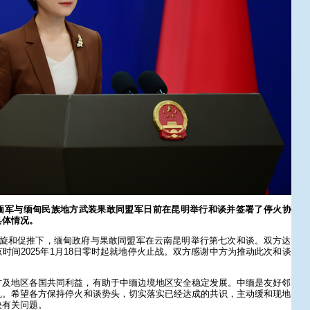
缅军与缅甸民族地方武装果敢同盟军日前在昆明举行和谈并签署了停火协
具体情况。
斡旋和促推下，缅甸政府与果敢同盟军在云南昆明举行第七次和谈。双方达
时间2025年1月18日零时起就地停火止战。双方感谢中方为推动此次和谈
方及地区各国共同利益，有助于中缅边境地区安全稳定发展。中缅是友好邻
乱。希望各方保持停火和谈势头，切实落实已经达成的共识，主动缓和现地
决有关问题。