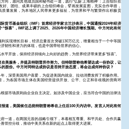
方向，愿同其他成员国和秘书处一道，践行“弘扬‘上海精神’：上合组织在
届友好、团结、成果丰硕的上合组织峰会，擘画发展蓝图，充实合作举措，
高质量发展，为本地区人民带来更多福祉，为世界和平与繁荣作出积极贡
际货币基金组织（IMF）首席经济学家古兰沙表示，中国通报2024年经济
个“惊喜”，IMF还上调了2025、2026年中国经济增长预期。中方对此有何
济顺利实现增长目标，经济总量首次突破130万亿元，增量相当于一个中等国
经济韧性和潜力的体现，也是中国带给世界的信心。
水平开放，保持经济持续向上向好的趋势，为世界经济带来更多“惊喜”。
已恢复在美服务，并提及特朗普所作努力。但特朗普称他希望达成一份协议，让
50%的股份。中方对同特达成协议是否持开放态度，将会达成何种协议？
运营多年，深受美国用户喜爱，为促进美国内就业、拉动消费发挥了积极作用。
音，为各国市场主体在美国经营提供开放、公平、公正和非歧视的营商环
当根据市场原则由企业自主决定。如涉及中国企业，应当符合中国的法律法
报道，美国候任总统特朗普称希在上任后100天内访华。发言人对此有何
政府一道，在两国元首的战略引领下，本着相互尊重、和平共处、合作共赢
妥善管控分歧，推动中美关系在新的起点上取得更大进展。