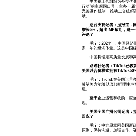
中国视上合组织为外交优先
行动”的主席国口号，主办一
完善运作机制，推动上合组织
献。
总台央视记者：据报道，国
增长5%，超出IMF预期，是一
评论？
毛宁：2024年，中国经
家一年的经济体量。这是中国
中国将锚定高质量发展和高
路透社记者：TikTok
美国以合资模式拥有TikTok
毛宁：TikTok在美国
希望美方能够认真倾听理性声
境。
至于企业运营和收购，应
规。
美国全国广播公司记者：据
回应？
毛宁：中方愿意同美国新
原则，保持沟通、加强合作、