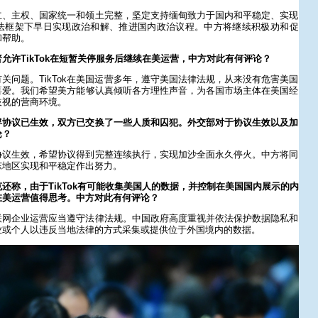
立、主权、国家统一和领土完整，坚定支持缅甸致力于国内和平稳定、实现
法框架下早日实现政治和解、推进国内政治议程。中方将继续积极劝和促
和帮助。
允许TikTok在短暂关停服务后继续在美运营，中方对此有何评论？
关问题。TikTok在美国运营多年，遵守美国法律法规，从来没有危害美国
喜爱。我们希望美方能够认真倾听各方理性声音，为各国市场主体在美国经
歧视的营商环境。
俘协议已生效，双方已交换了一些人质和囚犯。外交部对于协议生效以及加
论？
协议生效，希望协议得到完整连续执行，实现加沙全面永久停火。中方将同
东地区实现和平稳定作出努力。
还称，由于TikTok有可能收集美国人的数据，并控制在美国国内展示的内
在美运营值得思考。中方对此有何评论？
联网企业运营应当遵守法律法规。中国政府高度重视并依法保护数据隐私和
业或个人以违反当地法律的方式采集或提供位于外国境内的数据。