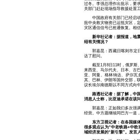
过冬。李强总理作出批示，要
关部门赶赴现场指导救援处置
中国政府有关部门已经启
批中央救灾物资已运抵灾区，
灾区通信信号已抢通恢复。相
新华社记者：据报道，地
绍有关情况？
郭嘉昆：西藏日喀则市定日
达了慰问。
截至1月8日11时，俄罗
来西亚、马尔代夫、日本、古
亚、阿曼、格林纳达、萨尔瓦
其、巴林、伊朗等国外交部，
议长埃尔南德斯以不同方式向
路透社记者：据了解，中
消息人士称，比亚迪承诺在该
郭嘉昆：正如我们多次强
经营。中方愿继续同巴方一道
东方卫视记者：在各国媒
很多观点认为“中老铁路+中欧
域经济发展的“新引擎”。发言