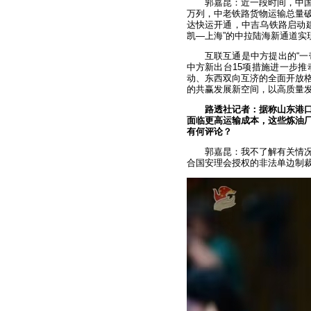
郭嘉昆：近一段时间，中国
万列，中老铁路货物运输总量破
达快运开通，中吉乌铁路启动
凯—上海”的中拉陆海新通道实
互联互通是中方提出的“一
中方新出台15项措施进一步
动、东西双向互济的全面开放
的共赢发展新空间，以高质量
路透社记者：据称山东港
面临更高运输成本，这些炼油
有何评论？
郭嘉昆：我不了解有关情
合国安理会授权的非法单边制裁