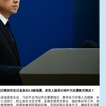
日喀则市定日县发生6.8级地震。发言人能否介绍中方抗震救灾情况？
日县地震发生后，习近平总书记作出重要指示，要求全力开展人员搜救，全
少人员伤亡，防止发生次生灾害，妥善安置受灾群众，做好善后等工作。加
险救援物资，抓紧抢修损毁基础设施，安排好群众基本生活，确保安全温暖