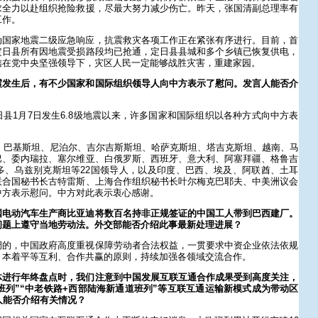
求全力以赴组织抢险救援，尽最大努力减少伤亡。昨天，张国清副总理率有
工作。
动国家地震二级应急响应，抗震救灾各项工作正在紧张有序进行。目前，首
定日县所有因地震受损路段均已抢通，定日县县城和多个乡镇已恢复供电，
信在党中央坚强领导下，灾区人民一定能够战胜灾害，重建家园。
震发生后，有不少国家和国际组织领导人向中方表示了慰问。发言人能否介
县1月7日发生6.8级地震以来，许多国家和国际组织以各种方式向中方表
斯、巴基斯坦、尼泊尔、吉尔吉斯斯坦、哈萨克斯坦、塔吉克斯坦、越南、马
巴、委内瑞拉、塞尔维亚、白俄罗斯、西班牙、意大利、阿塞拜疆、格鲁吉
多、乌兹别克斯坦等22国领导人，以及印度、巴西、埃及、阿联酋、土耳
联合国秘书长古特雷斯、上海合作组织秘书长叶尔梅克巴耶夫、中美洲议会
中方表示慰问。中方对此表示衷心感谢。
国电动汽车生产商比亚迪将数百名持非正规签证的中国工人带到巴西建厂。
问题上遵守当地劳动法。外交部能否介绍此事最新处理进展？
调的，中国政府高度重视保障劳动者合法权益，一贯要求中资企业依法依规
，本着平等互利、合作共赢的原则，持续加强各领域交流合作。
体进行年终盘点时，我们注意到中国发展互联互通合作成果受到高度关注，
班列”“中老铁路+西部陆海新通道班列”等互联互通运输新模式成为带动区
人能否介绍有关情况？