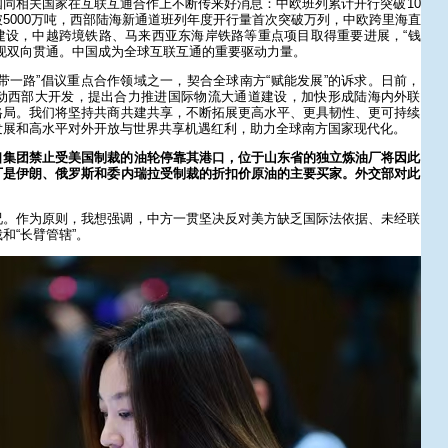
同相关国家在互联互通合作上不断传来好消息：中欧班列累计开行突破10
5000万吨，西部陆海新通道班列年度开行量首次突破万列，中欧跨里海直
建设，中越跨境铁路、马来西亚东海岸铁路等重点项目取得重要进展，“钱
现双向贯通。中国成为全球互联互通的重要驱动力量。
带一路”倡议重点合作领域之一，契合全球南方“赋能发展”的诉求。日前，
推动西部大开发，提出合力推进国际物流大通道建设，加快形成陆海内外联
格局。我们将坚持共商共建共享，不断拓展更高水平、更具韧性、更可持续
发展和高水平对外开放与世界共享机遇红利，助力全球南方国家现代化。
口集团禁止受美国制裁的油轮停靠其港口，位于山东省的独立炼油厂将因此
厂是伊朗、俄罗斯和委内瑞拉受制裁的折扣价原油的主要买家。外交部对此
况。作为原则，我想强调，中方一贯坚决反对美方缺乏国际法依据、未经联
和“长臂管辖”。